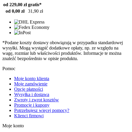
od 229,00 zł
gratis*
od 0,00 zł
31,90 zł
*Podane koszty dostawy obowiązują w przypadku standardowej
wysyłki. Mogą wystąpić dodatkowe opłaty, np. ze względu na
wagę, rozmiar lub właściwości produktów. Informacje te można
znaleźć bezpośrednio w opisie produktu.
Pomoc
Moje konto klienta
Moje zamówienie
Opcje płatności
Wysyłka i dostawa
Zwroty i zwrot kosztów
Promocje i kupony
Potrzebujesz więcej pomocy?
Klienci firmowi
Moje konto