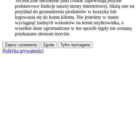
Technicznie niezbędne pliki cookie zapewniają jedynie
podstawowe funkcje naszej strony internetowej. Służą one na
przykład do gromadzenia produktów w koszyku lub
logowania się do konta klienta. Nie jesteśmy w stanie
wyciągnąć żadnych wniosków na temat użytkownika, a
wszelkie dane zgromadzone w ten sposób nigdy nie zostaną
przekazane stronom trzecim.
Zapisz ustawienia
Zgoda
Tylko wymagane
Polityka prywatności