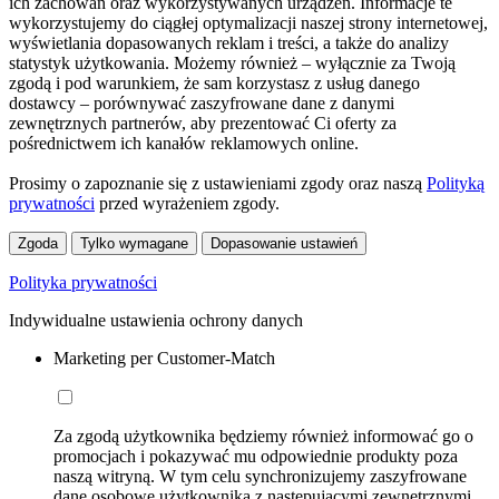
ich zachowań oraz wykorzystywanych urządzeń. Informacje te
wykorzystujemy do ciągłej optymalizacji naszej strony internetowej,
wyświetlania dopasowanych reklam i treści, a także do analizy
statystyk użytkowania. Możemy również – wyłącznie za Twoją
zgodą i pod warunkiem, że sam korzystasz z usług danego
dostawcy – porównywać zaszyfrowane dane z danymi
zewnętrznych partnerów, aby prezentować Ci oferty za
pośrednictwem ich kanałów reklamowych online.
Prosimy o zapoznanie się z ustawieniami zgody oraz naszą
Polityką
prywatności
przed wyrażeniem zgody.
Zgoda
Tylko wymagane
Dopasowanie ustawień
Polityka prywatności
Indywidualne ustawienia ochrony danych
Marketing per Customer-Match
Za zgodą użytkownika będziemy również informować go o
promocjach i pokazywać mu odpowiednie produkty poza
naszą witryną. W tym celu synchronizujemy zaszyfrowane
dane osobowe użytkownika z następującymi zewnętrznymi