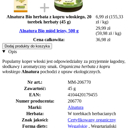
Alnatura Bio herbata z kopru włoskiego, 20
6,99 zł
(155,33
torebek herbaty (45 g)
zł / kg)
29,99 zł
Alnatura Bio miód leśny, 500 g
(59,98 zł / kg)
Cena całkowita:
36,98 zł
Dodaj produkty do koszyka
Opis
Popularny koper włoski jest odpowiedzialny za przyjemnie łagodny,
słodkawy i aromatyczny smak.
Organiczna herbata z kopru
włoskiego
Alnatura
pochodzi z upraw ekologicznych.
Nr art.:
MM-206770
Zawartość:
45 g
EAN:
4104420179455
Numer producenta:
206770
Marki:
Alnatura
Herbata:
W torebkach herbacianych
Znak jakości:
Certyfikowany organiczny
Forma diety:
Wegańskie
, Wegetariański