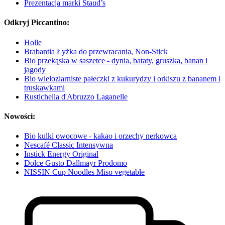
Prezentacja marki Staud’s
Odkryj Piccantino:
Holle
Brabantia Łyżka do przewracania, Non-Stick
Bio przekąska w saszetce - dynia, bataty, gruszka, banan i
jagody
Bio wieloziarniste pałeczki z kukurydzy i orkiszu z bananem i
truskawkami
Rustichella d'Abruzzo Laganelle
Nowości:
Bio kulki owocowe - kakao i orzechy nerkowca
Nescafé Classic Intensywna
Instick Energy Original
Dolce Gusto Dallmayr Prodomo
NISSIN Cup Noodles Miso vegetable