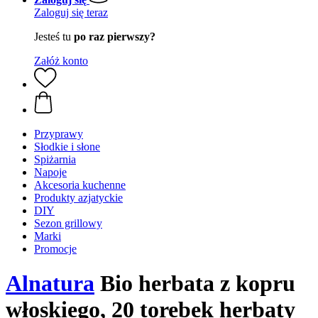
Zaloguj się teraz
Jesteś tu
po raz pierwszy?
Załóż konto
Przyprawy
Słodkie i słone
Spiżarnia
Napoje
Akcesoria kuchenne
Produkty azjatyckie
DIY
Sezon grillowy
Marki
Promocje
Alnatura
Bio herbata z kopru
włoskiego, 20 torebek herbaty