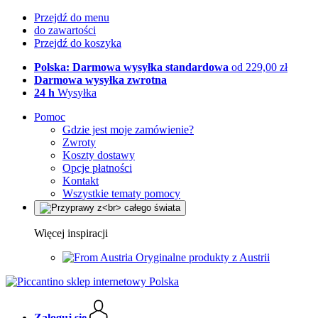
Przejdź do menu
do zawartości
Przejdź do koszyka
Polska: Darmowa wysyłka standardowa
od 229,00 zł
Darmowa wysyłka zwrotna
24 h
Wysyłka
Pomoc
Gdzie jest moje zamówienie?
Zwroty
Koszty dostawy
Opcje płatności
Kontakt
Wszystkie tematy pomocy
Więcej inspiracji
Oryginalne produkty z Austrii
Zaloguj się