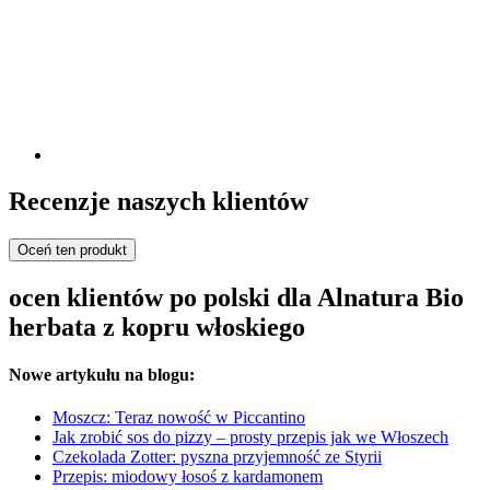
Recenzje naszych klientów
Oceń ten produkt
ocen klientów po polski dla Alnatura Bio
herbata z kopru włoskiego
Nowe artykułu na blogu:
Moszcz: Teraz nowość w Piccantino
Jak zrobić sos do pizzy – prosty przepis jak we Włoszech
Czekolada Zotter: pyszna przyjemność ze Styrii
Przepis: miodowy łosoś z kardamonem