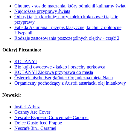
Chutney - sos do maczania, który odmienił kulinarny świat
Najdroższe przyprawy świata
Odkryj tajską kuchnię: curry, mleko kokosowe i tajskie
przyprawy
Fabada Asturiana - przepis klasycznej kuchni z północnej
Hiszpanii
Rodzaje zastosowania poszczególnych olejów - część 2
Odkryj Piccantino:
KOTÁNYI
Bio kulki owocowe - kakao i orzechy nerkowca
KOTÁNYI Ziołowa przyprawa do masła
Österreichische Bergkräuter Organiczna mięta Nana
Organiczny pochodzący z Austrii austriacki olej lniankowy
Nowości:
Instick Arbuz
Gozney Arc Cover
Nescafé Espresso Concentrate Caramel
Dolce Gusto Iced Frappé
Nescafé 3in1 Caramel