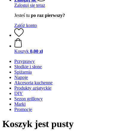
Zaloguj się teraz
Jesteś tu
po raz pierwszy?
Załóż konto
Koszyk
0,00 zł
Przyprawy
Słodkie i słone
Spiżarnia
Napoje
Akcesoria kuchenne
Produkty azjatyckie
DIY
Sezon grillowy
Marki
Promocje
Koszyk jest pusty