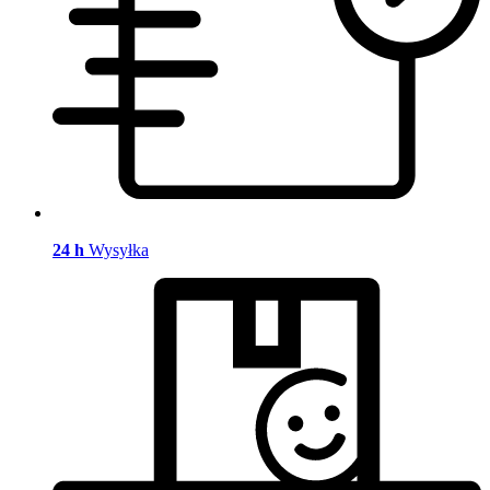
24 h
Wysyłka