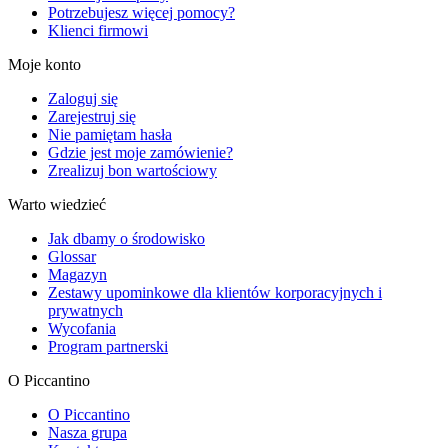
Potrzebujesz więcej pomocy?
Klienci firmowi
Moje konto
Zaloguj się
Zarejestruj się
Nie pamiętam hasła
Gdzie jest moje zamówienie?
Zrealizuj bon wartościowy
Warto wiedzieć
Jak dbamy o środowisko
Glossar
Magazyn
Zestawy upominkowe dla klientów korporacyjnych i
prywatnych
Wycofania
Program partnerski
O Piccantino
O Piccantino
Nasza grupa