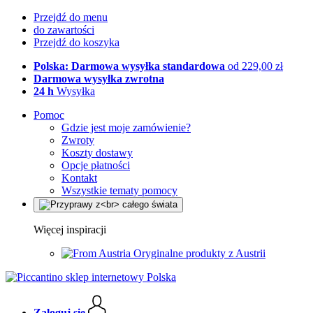
Przejdź do menu
do zawartości
Przejdź do koszyka
Polska: Darmowa wysyłka standardowa
od 229,00 zł
Darmowa wysyłka zwrotna
24 h
Wysyłka
Pomoc
Gdzie jest moje zamówienie?
Zwroty
Koszty dostawy
Opcje płatności
Kontakt
Wszystkie tematy pomocy
Więcej inspiracji
Oryginalne produkty z Austrii
Zaloguj się