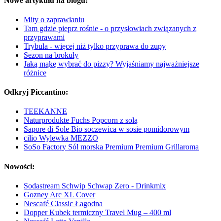
Nowe artykułu na blogu:
Mity o zaprawianiu
Tam gdzie pieprz rośnie - o przysłowiach związanych z
przyprawami
Trybula - więcej niż tylko przyprawa do zupy
Sezon na brokuły
Jaką mąkę wybrać do pizzy? Wyjaśniamy najważniejsze
różnice
Odkryj Piccantino:
TEEKANNE
Naturprodukte Fuchs Popcorn z solą
Sapore di Sole Bio soczewica w sosie pomidorowym
cilio Wylewka MEZZO
SoSo Factory Sól morska Premium Premium Grillaroma
Nowości:
Sodastream Schwip Schwap Zero - Drinkmix
Gozney Arc XL Cover
Nescafé Classic Łagodna
Dopper Kubek termiczny Travel Mug – 400 ml