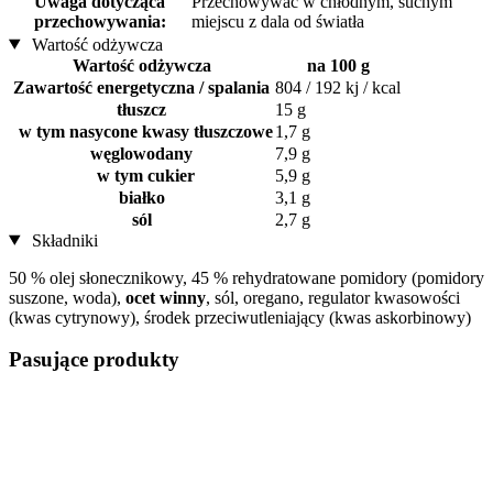
Uwaga dotycząca
Przechowywać w chłodnym, suchym
przechowywania:
miejscu z dala od światła
Wartość odżywcza
Wartość odżywcza
na 100 g
Zawartość energetyczna / spalania
804 / 192 kj / kcal
tłuszcz
15 g
w tym nasycone kwasy tłuszczowe
1,7 g
węglowodany
7,9 g
w tym cukier
5,9 g
białko
3,1 g
sól
2,7 g
Składniki
50 % olej słonecznikowy, 45 % rehydratowane pomidory (pomidory
suszone, woda),
ocet winny
, sól, oregano, regulator kwasowości
(kwas cytrynowy), środek przeciwutleniający (kwas askorbinowy)
Pasujące produkty