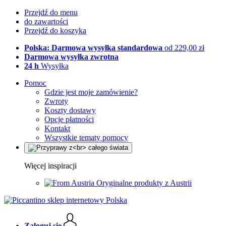
Przejdź do menu
do zawartości
Przejdź do koszyka
Polska: Darmowa wysyłka standardowa
od 229,00 zł
Darmowa wysyłka zwrotna
24 h
Wysyłka
Pomoc
Gdzie jest moje zamówienie?
Zwroty
Koszty dostawy
Opcje płatności
Kontakt
Wszystkie tematy pomocy
Więcej inspiracji
Oryginalne produkty z Austrii
Zaloguj się