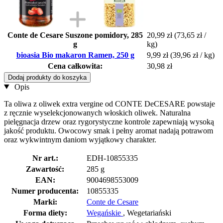
Conte de Cesare Suszone pomidory, 285
20,99 zł
(73,65 zł /
g
kg)
bioasia Bio makaron Ramen, 250 g
9,99 zł
(39,96 zł / kg)
Cena całkowita:
30,98 zł
Dodaj produkty do koszyka
Opis
Ta oliwa z oliwek extra vergine od CONTE DeCESARE powstaje
z ręcznie wyselekcjonowanych włoskich oliwek. Naturalna
pielęgnacja drzew oraz rygorystyczne kontrole zapewniają wysoką
jakość produktu. Owocowy smak i pełny aromat nadają potrawom
oraz wykwintnym daniom wyjątkowy charakter.
Nr art.:
EDH-10855335
Zawartość:
285 g
EAN:
9004698553009
Numer producenta:
10855335
Marki:
Conte de Cesare
Forma diety:
Wegańskie
, Wegetariański