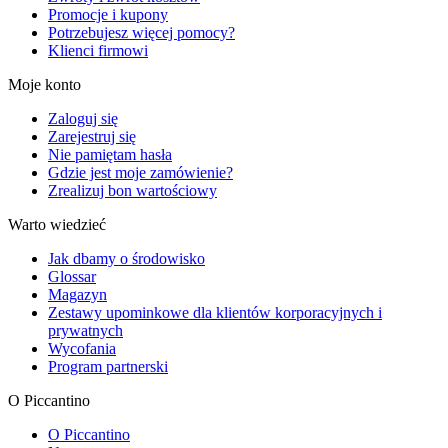
Promocje i kupony
Potrzebujesz więcej pomocy?
Klienci firmowi
Moje konto
Zaloguj się
Zarejestruj się
Nie pamiętam hasła
Gdzie jest moje zamówienie?
Zrealizuj bon wartościowy
Warto wiedzieć
Jak dbamy o środowisko
Glossar
Magazyn
Zestawy upominkowe dla klientów korporacyjnych i
prywatnych
Wycofania
Program partnerski
O Piccantino
O Piccantino