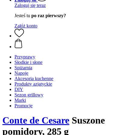
Zaloguj się teraz
Jesteś tu
po raz pierwszy?
Załóż konto
Przyprawy
Słodkie i słone
Spiżarnia
Napoje
Akcesoria kuchenne
Produkty azjatyckie
DIY
Sezon grillowy
Marki
Promocje
Conte de Cesare
Suszone
pomidory, 285 g