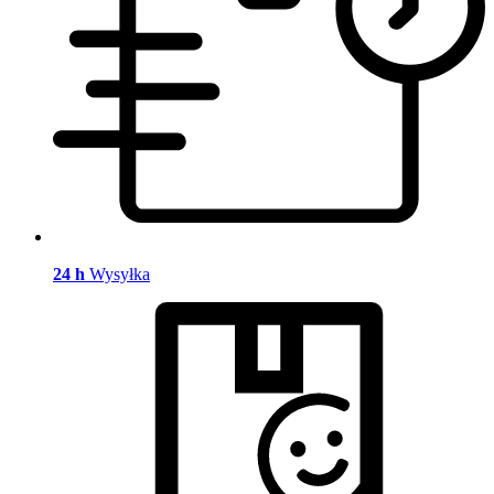
24 h
Wysyłka