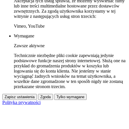
Akceptacja tych usług sprawia, że możemy wyświetlać filmy
lub inne treści multimedialne hostowane przez dostawców
zewnętrznych. Za zgodą użytkownika korzystamy w tej
witrynie z następujących usług stron trzecich:
Vimeo, YouTube
Wymagane
Zawsze aktywne
Technicznie niezbędne pliki cookie zapewniają jedynie
podstawowe funkcje naszej strony internetowej. Służą one na
przykład do gromadzenia produktów w koszyku lub
logowania się do konta klienta. Nie jesteśmy w stanie
wyciągnąć żadnych wniosków na temat użytkownika, a
wszelkie dane zgromadzone w ten sposób nigdy nie zostaną
przekazane stronom trzecim.
Zapisz ustawienia
Zgoda
Tylko wymagane
Polityka prywatności