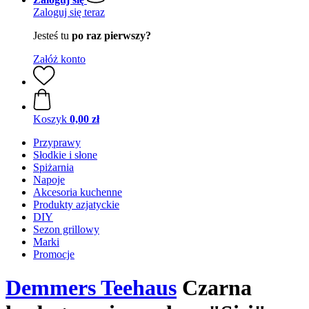
Zaloguj się teraz
Jesteś tu
po raz pierwszy?
Załóż konto
Koszyk
0,00 zł
Przyprawy
Słodkie i słone
Spiżarnia
Napoje
Akcesoria kuchenne
Produkty azjatyckie
DIY
Sezon grillowy
Marki
Promocje
Demmers Teehaus
Czarna