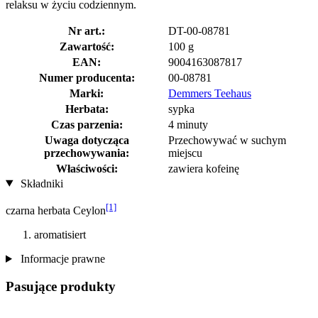
relaksu w życiu codziennym.
Nr art.:
DT-00-08781
Zawartość:
100 g
EAN:
9004163087817
Numer producenta:
00-08781
Marki:
Demmers Teehaus
Herbata:
sypka
Czas parzenia:
4 minuty
Uwaga dotycząca
Przechowywać w suchym
przechowywania:
miejscu
Właściwości:
zawiera kofeinę
Składniki
[1]
czarna herbata Ceylon
aromatisiert
Informacje prawne
Pasujące produkty