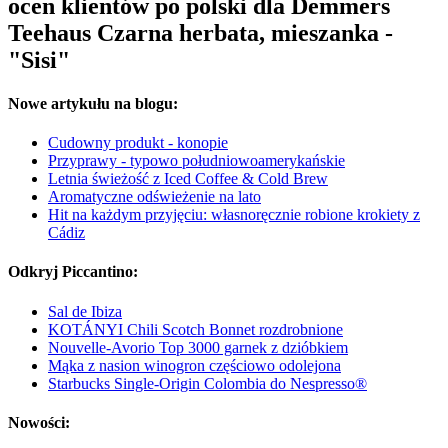
ocen klientów po polski dla Demmers
Teehaus Czarna herbata, mieszanka -
"Sisi"
Nowe artykułu na blogu:
Cudowny produkt - konopie
Przyprawy - typowo południowoamerykańskie
Letnia świeżość z Iced Coffee & Cold Brew
Aromatyczne odświeżenie na lato
Hit na każdym przyjęciu: własnoręcznie robione krokiety z
Cádiz
Odkryj Piccantino:
Sal de Ibiza
KOTÁNYI Chili Scotch Bonnet rozdrobnione
Nouvelle-Avorio Top 3000 garnek z dzióbkiem
Mąka z nasion winogron częściowo odolejona
Starbucks Single-Origin Colombia do Nespresso®
Nowości: