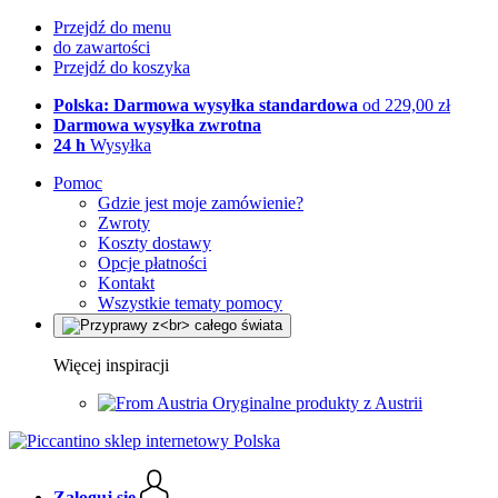
Przejdź do menu
do zawartości
Przejdź do koszyka
Polska: Darmowa wysyłka standardowa
od 229,00 zł
Darmowa wysyłka zwrotna
24 h
Wysyłka
Pomoc
Gdzie jest moje zamówienie?
Zwroty
Koszty dostawy
Opcje płatności
Kontakt
Wszystkie tematy pomocy
Więcej inspiracji
Oryginalne produkty z Austrii
Zaloguj się