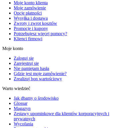
Moje konto klienta
Moje zamówienie
Opcje płatności
Wysyłka i dostawa
Zwroty i zwrot kosztów
Promocje i kupony
Potrzebujesz więcej pomocy?
Klienci firmowi
Moje konto
Zaloguj się
Zarejestruj się
Nie pamiętam hasła
Gdzie jest moje zamówienie?
Zrealizuj bon wartościowy
Warto wiedzieć
Jak dbamy o środowisko
Glossar
Magazyn
Zestawy upominkowe dla klientów korporacyjnych i
prywatnych
Wycofania