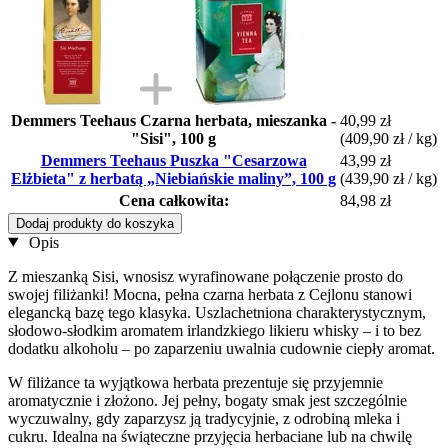
Demmers Teehaus Czarna herbata, mieszanka -
40,99 zł
"Sisi", 100 g
(409,90 zł / kg)
Demmers Teehaus Puszka "Cesarzowa
43,99 zł
Elżbieta" z herbatą „Niebiańskie maliny”, 100 g
(439,90 zł / kg)
Cena całkowita:
84,98 zł
Dodaj produkty do koszyka
Opis
Z mieszanką Sisi, wnosisz wyrafinowane połączenie prosto do
swojej filiżanki! Mocna, pełna czarna herbata z Cejlonu stanowi
elegancką bazę tego klasyka. Uszlachetniona charakterystycznym,
słodowo-słodkim aromatem irlandzkiego likieru whisky – i to bez
dodatku alkoholu – po zaparzeniu uwalnia cudownie ciepły aromat.
W filiżance ta wyjątkowa herbata prezentuje się przyjemnie
aromatycznie i złożono. Jej pełny, bogaty smak jest szczególnie
wyczuwalny, gdy zaparzysz ją tradycyjnie, z odrobiną mleka i
cukru. Idealna na świąteczne przyjęcia herbaciane lub na chwilę