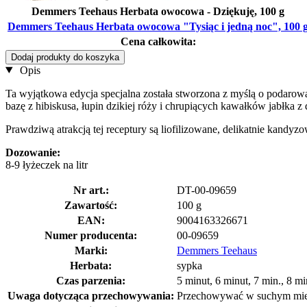
Demmers Teehaus Herbata owocowa - Dziękuję, 100 g
Demmers Teehaus Herbata owocowa "Tysiąc i jedną noc", 100 
Cena całkowita:
Dodaj produkty do koszyka
Opis
Ta wyjątkowa edycja specjalna została stworzona z myślą o podarow
bazę z hibiskusa, łupin dzikiej róży i chrupiących kawałków jabłka z
Prawdziwą atrakcją tej receptury są liofilizowane, delikatnie kandy
Dozowanie:
8-9 łyżeczek na litr
Nr art.:
DT-00-09659
Zawartość:
100 g
EAN:
9004163326671
Numer producenta:
00-09659
Marki:
Demmers Teehaus
Herbata:
sypka
Czas parzenia:
5 minut, 6 minut, 7 min., 8 mi
Uwaga dotycząca przechowywania:
Przechowywać w suchym mie