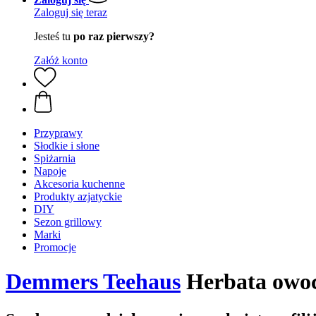
Zaloguj się teraz
Jesteś tu
po raz pierwszy?
Załóż konto
Przyprawy
Słodkie i słone
Spiżarnia
Napoje
Akcesoria kuchenne
Produkty azjatyckie
DIY
Sezon grillowy
Marki
Promocje
Demmers Teehaus
Herbata owoc