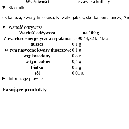
Właściwości:
nie zawiera kofeiny
Składniki
dzika róża, kwiaty hibiskusa, Kawałki jabłek, skórka pomarańczy, Ar
Wartość odżywcza
Wartość odżywcza
na 100 g
Zawartość energetyczna / spalania
15,99 / 3,82 kj / kcal
tłuszcz
0,1 g
w tym nasycone kwasy tłuszczowe
0,1 g
węglowodany
0,8 g
w tym cukier
0,4 g
białko
0,2 g
sól
0,01 g
Informacje prawne
Pasujące produkty