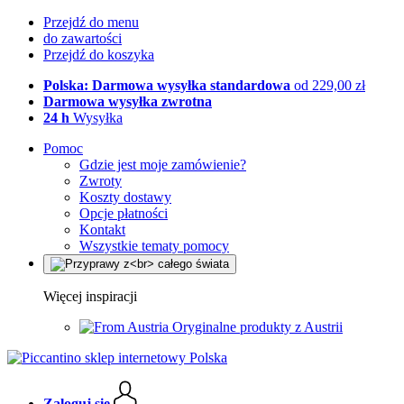
Przejdź do menu
do zawartości
Przejdź do koszyka
Polska: Darmowa wysyłka standardowa
od 229,00 zł
Darmowa wysyłka zwrotna
24 h
Wysyłka
Pomoc
Gdzie jest moje zamówienie?
Zwroty
Koszty dostawy
Opcje płatności
Kontakt
Wszystkie tematy pomocy
Więcej inspiracji
Oryginalne produkty z Austrii
Zaloguj się