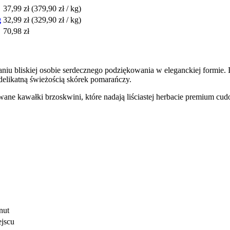
37,99 zł
(379,90 zł / kg)
g
32,99 zł
(329,90 zł / kg)
70,98 zł
aniu bliskiej osobie serdecznego podziękowania w eleganckiej formie
 delikatną świeżością skórek pomarańczy.
zowane kawałki brzoskwini, które nadają liściastej herbacie premium c
nut
jscu