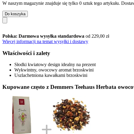
W naszym magazynie znajduje się tylko 0 sztuk tego artykułu. Dostaw
Do koszyka
Polska: Darmowa wysyłka standardowa
od 229,00 zł
Więcej informacji na temat wysyłki i dostawy
Właściwości i zalety
Słodki kwiatowy design idealny na prezent
Wykwintny, owocowy aromat brzoskwini
Uszlachetniona kawałkami brzoskwini
Kupowane często z Demmers Teehaus Herbata owocowa