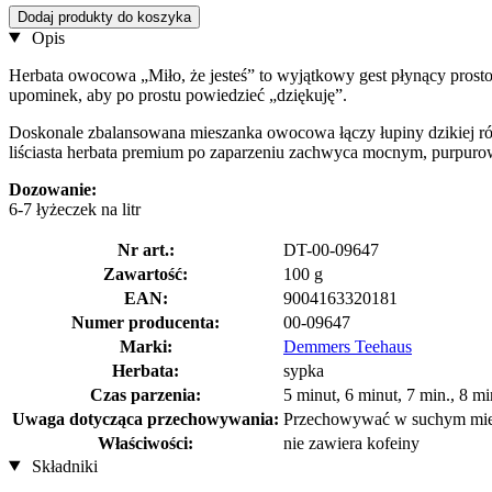
Dodaj produkty do koszyka
Opis
Herbata owocowa „Miło, że jesteś” to wyjątkowy gest płynący prost
upominek, aby po prostu powiedzieć „dziękuję”.
Doskonale zbalansowana mieszanka owocowa łączy łupiny dzikiej ró
liściasta herbata premium po zaparzeniu zachwyca mocnym, purpu
Dozowanie:
6-7 łyżeczek na litr
Nr art.:
DT-00-09647
Zawartość:
100 g
EAN:
9004163320181
Numer producenta:
00-09647
Marki:
Demmers Teehaus
Herbata:
sypka
Czas parzenia:
5 minut, 6 minut, 7 min., 8 mi
Uwaga dotycząca przechowywania:
Przechowywać w suchym mie
Właściwości:
nie zawiera kofeiny
Składniki