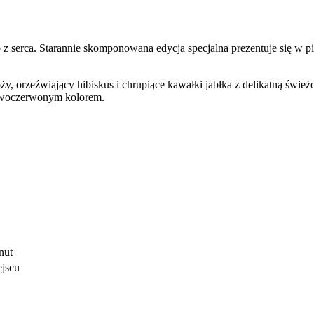
o z serca. Starannie skomponowana edycja specjalna prezentuje się w 
ży, orzeźwiający hibiskus i chrupiące kawałki jabłka z delikatną ś
rowoczerwonym kolorem.
nut
jscu