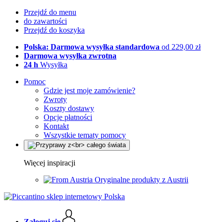
Przejdź do menu
do zawartości
Przejdź do koszyka
Polska: Darmowa wysyłka standardowa
od 229,00 zł
Darmowa wysyłka zwrotna
24 h
Wysyłka
Pomoc
Gdzie jest moje zamówienie?
Zwroty
Koszty dostawy
Opcje płatności
Kontakt
Wszystkie tematy pomocy
Więcej inspiracji
Oryginalne produkty z Austrii
Zaloguj się