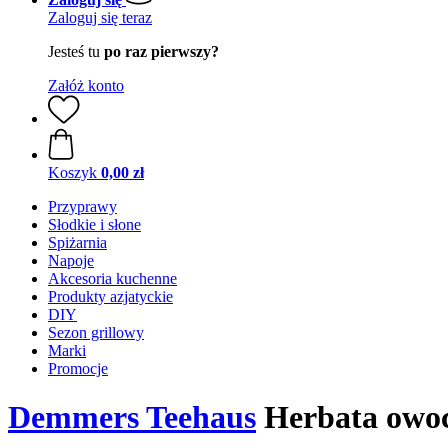
Zaloguj się teraz
Jesteś tu
po raz pierwszy?
Załóż konto
Koszyk
0,00 zł
Przyprawy
Słodkie i słone
Spiżarnia
Napoje
Akcesoria kuchenne
Produkty azjatyckie
DIY
Sezon grillowy
Marki
Promocje
Demmers Teehaus
Herbata owoco