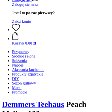
Zaloguj się teraz
Jesteś tu
po raz pierwszy?
Załóż konto
Koszyk
0,00 zł
Przyprawy
Słodkie i słone
Spiżarnia
Napoje
Akcesoria kuchenne
Produkty azjatyckie
DIY
Sezon grillowy
Marki
Promocje
Demmers Teehaus
Peach