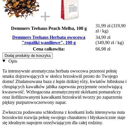
31,99 zł
(319,90
Demmers Teehaus Peach Melba, 100 g
zł / kg)
Demmers Teehaus Herbata owocowa
34,99 zł
"rogaliki waniliowe", 100 g
(349,90 zł / kg)
Cena całkowita:
66,98 zł
Dodaj produkty do koszyka
Opis
Ta intensywnie aromatyczna herbata owocowa przenosi pełnię
smaku dojrzewających w słońcu brzoskwiń prosto do Twojego
domu! Zbalansowana baza z łupin dzikiej róży, kwiatów hibiskusa i
chrupiących kawałków jabłka zapewnia przyjemnie orzeźwiającą
kwasowość. Wzbogacona aromatycznymi skórkami pomarańczy
oraz liofilizowanymi kawałkami brzoskwiń tworzy po zaparzeniu
piękny purpurowoczerwony napar.
Zwłaszcza podawana schłodzona z kostkami lodu intensywna nuta
brzoskwini rozwija pełnię swojego charakteru i błyskawicznie staje
się idealnym napojem orzeźwiającym dla całej rodziny.