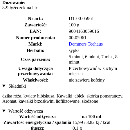
Dozowanie:
8-9 łyżeczek na litr
Nr art.:
DT-00-05961
Zawartość:
100 g
EAN:
9004163059616
Numer producenta:
00-05961
Marki:
Demmers Teehaus
Herbata:
sypka
5 minut, 6 minut, 7 min., 8
Czas parzenia:
minut
Uwaga dotycząca
Przechowywać w suchym
przechowywania:
miejscu
Właściwości:
nie zawiera kofeiny
Składniki
dzika róża, kwiaty hibiskusa, Kawałki jabłek, skórka pomarańczy,
Aromat, kawałki brzoskwini liofilizowane, słodzone
Wartość odżywcza
Wartość odżywcza
na 100 ml
Zawartość energetyczna / spalania
15,99 / 3,82 kj / kcal
tłuszcz
0,1 g