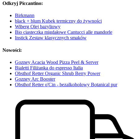
Odkryj Piccantino:
Birkmann
black + blum Kubek termiczny do żywności
Wiberg Olej bazyliowy
Bio ciasteczka migdałowe Cantucci alle mandorle
Instick Zestaw klasycznych smaków
Nowości:
Gozney Acacia Wood Pizza Peel & Server
Bialetti Filiżanka do espresso Italia
Obsthof Retter Organic Shrub Berry Power
Gozney Arc Booster
Obsthof Retter o'Cin - bezalkoholowy Botanical pur