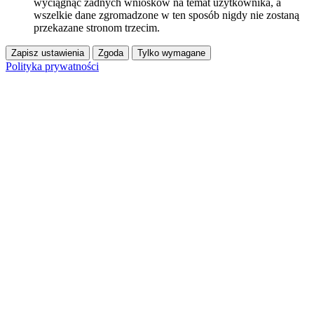
wyciągnąć żadnych wniosków na temat użytkownika, a
wszelkie dane zgromadzone w ten sposób nigdy nie zostaną
przekazane stronom trzecim.
Zapisz ustawienia
Zgoda
Tylko wymagane
Polityka prywatności