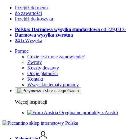
Przejdź do menu
do zawartości
Przejdź do koszyka
Polska: Darmowa wysyłka standardowa
od 229,00 zł
Darmowa wysyłka zwrotna
24 h
Wysyłka
Pomoc
Gdzie jest moje zamówienie?
Zwroty
Koszty dostawy
Opcje płatności
Kontakt
Wszystkie tematy pomocy
Więcej inspiracji
Oryginalne produkty z Austrii
Zaloguj się