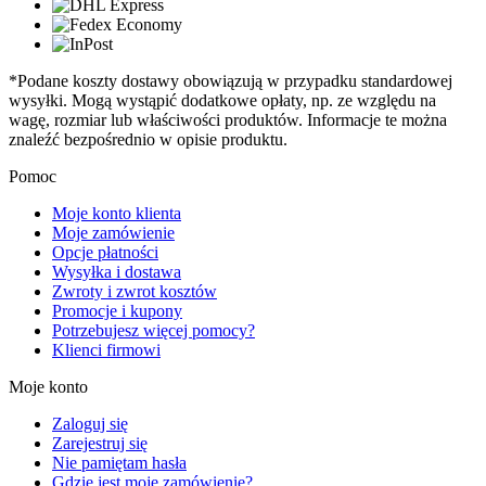
*Podane koszty dostawy obowiązują w przypadku standardowej
wysyłki. Mogą wystąpić dodatkowe opłaty, np. ze względu na
wagę, rozmiar lub właściwości produktów. Informacje te można
znaleźć bezpośrednio w opisie produktu.
Pomoc
Moje konto klienta
Moje zamówienie
Opcje płatności
Wysyłka i dostawa
Zwroty i zwrot kosztów
Promocje i kupony
Potrzebujesz więcej pomocy?
Klienci firmowi
Moje konto
Zaloguj się
Zarejestruj się
Nie pamiętam hasła
Gdzie jest moje zamówienie?