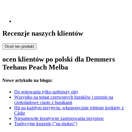
Recenzje naszych klientów
Oceń ten produkt
ocen klientów po polski dla Demmers
Teehaus Peach Melba
Nowe artykułu na blogu:
Do gotowania tylko najlepszy olej
Wszystko na temat czerwonych buraków i przepis na
czekoladowe ciasto z burakami
Hit na każdym przyjęciu: własnoręcznie robione krokiety z
Cádiz
Niesamowite kreatywne zastosowania przypraw
Tradycyjne kiszenie ("na mokro")