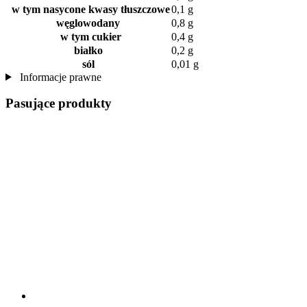
w tym nasycone kwasy tłuszczowe
0,1 g
węglowodany
0,8 g
w tym cukier
0,4 g
białko
0,2 g
sól
0,01 g
Informacje prawne
Pasujące produkty