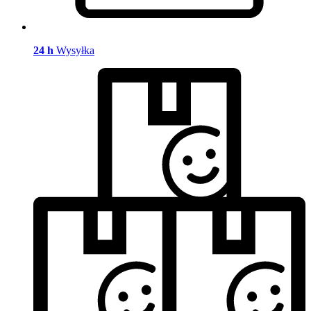
24 h
Wysyłka