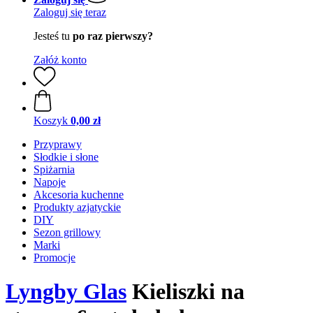
Zaloguj się teraz
Jesteś tu
po raz pierwszy?
Załóż konto
Koszyk
0,00 zł
Przyprawy
Słodkie i słone
Spiżarnia
Napoje
Akcesoria kuchenne
Produkty azjatyckie
DIY
Sezon grillowy
Marki
Promocje
Lyngby Glas
Kieliszki na