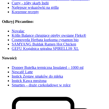
Curry - żółty skarb Indii
Najlepsze wskazówki na grilla
Korzenne recepty
Odkryj Piccantino:
Novalac
Kölln Balance chrupiące otręby owsiane Fleks®
Cosmoveda Herbata kurkuma cynamon bio
SAMYANG Buldak Ramen Hot Chicken
GEFU Krajalnica spiralna SPIRELLI® XL
Nowości:
Dopper Butelka termiczna Insulated – 1000 ml
Nescafé Latte
Instick Zestaw smaków do mleka
Instick Kawa mrożona
Smarties – draże czekoladowe w rolce