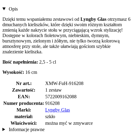
Opis
Dzięki temu wspaniałemu zestawowi od
Lyngby Glas
otrzymasz 6
dmuchanych kieliszków, które dzięki swoim różnym kształtom
zmienią każde nakrycie stołu w przyciągającą wzrok stylizację!
Dostępne w kolorach fioletowym, niebieskim, dymnym,
bursztynowym, zielonym i żółtym, nie tylko tworzą kolorową
atmosferę przy stole, ale także ułatwiają gościom szybkie
znalezienie kieliszka.
Ilość napełnienia:
2,5 - 5 cl
Wysokość:
16 cm
Nr art.:
XMW-FuH-916208
Zawartość:
1 zestaw
EAN:
5722009162088
Numer producenta:
916208
Marki:
Lyngby Glas
materiał:
szkło
Właściwości:
można myć w zmywarce
Informacje prawne