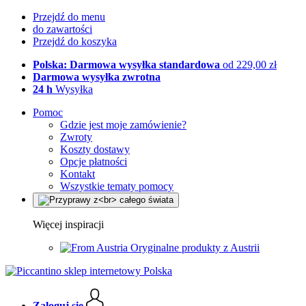
Przejdź do menu
do zawartości
Przejdź do koszyka
Polska: Darmowa wysyłka standardowa
od 229,00 zł
Darmowa wysyłka zwrotna
24 h
Wysyłka
Pomoc
Gdzie jest moje zamówienie?
Zwroty
Koszty dostawy
Opcje płatności
Kontakt
Wszystkie tematy pomocy
Więcej inspiracji
Oryginalne produkty z Austrii
Zaloguj się