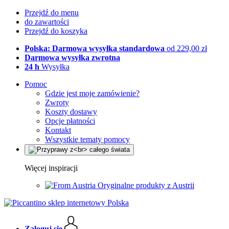
Przejdź do menu
do zawartości
Przejdź do koszyka
Polska: Darmowa wysyłka standardowa
od 229,00 zł
Darmowa wysyłka zwrotna
24 h
Wysyłka
Pomoc
Gdzie jest moje zamówienie?
Zwroty
Koszty dostawy
Opcje płatności
Kontakt
Wszystkie tematy pomocy
Więcej inspiracji
Oryginalne produkty z Austrii
Zaloguj się