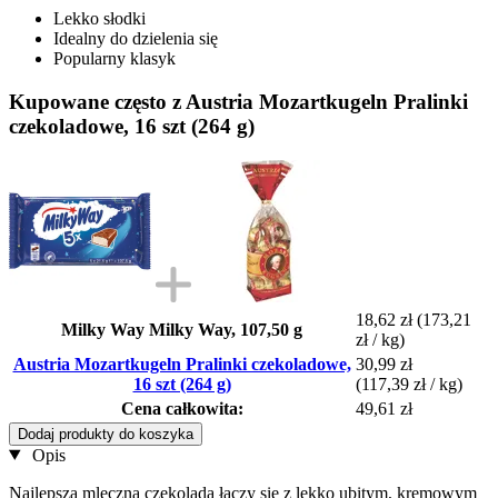
Lekko słodki
Idealny do dzielenia się
Popularny klasyk
Kupowane często z Austria Mozartkugeln Pralinki
czekoladowe, 16 szt (264 g)
18,62 zł
(173,21
Milky Way Milky Way, 107,50 g
zł / kg)
Austria Mozartkugeln Pralinki czekoladowe,
30,99 zł
16 szt (264 g)
(117,39 zł / kg)
Cena całkowita:
49,61 zł
Dodaj produkty do koszyka
Opis
Najlepsza mleczna czekolada łączy się z lekko ubitym, kremowym