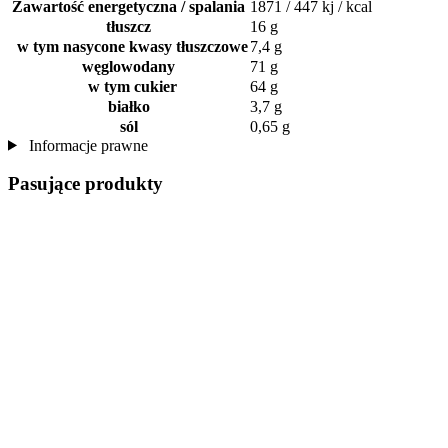
Zawartość energetyczna / spalania
1871 / 447 kj / kcal
tłuszcz
16 g
w tym nasycone kwasy tłuszczowe
7,4 g
węglowodany
71 g
w tym cukier
64 g
białko
3,7 g
sól
0,65 g
Informacje prawne
Pasujące produkty