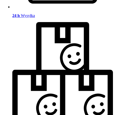
24 h
Wysyłka