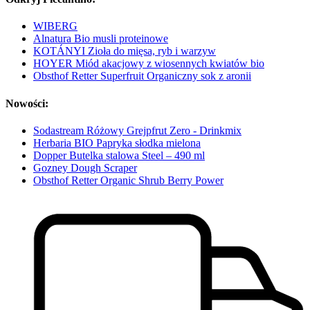
WIBERG
Alnatura Bio musli proteinowe
KOTÁNYI Zioła do mięsa, ryb i warzyw
HOYER Miód akacjowy z wiosennych kwiatów bio
Obsthof Retter Superfruit Organiczny sok z aronii
Nowości:
Sodastream Różowy Grejpfrut Zero - Drinkmix
Herbaria BIO Papryka słodka mielona
Dopper Butelka stalowa Steel – 490 ml
Gozney Dough Scraper
Obsthof Retter Organic Shrub Berry Power