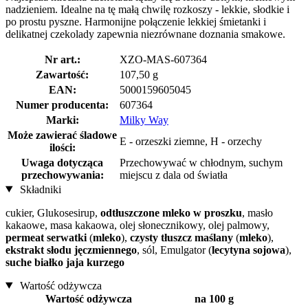
nadzieniem. Idealne na tę małą chwilę rozkoszy - lekkie, słodkie i
po prostu pyszne. Harmonijne połączenie lekkiej śmietanki i
delikatnej czekolady zapewnia niezrównane doznania smakowe.
Nr art.:
XZO-MAS-607364
Zawartość:
107,50 g
EAN:
5000159605045
Numer producenta:
607364
Marki:
Milky Way
Może zawierać śladowe
E - orzeszki ziemne, H - orzechy
ilości:
Uwaga dotycząca
Przechowywać w chłodnym, suchym
przechowywania:
miejscu z dala od światła
Składniki
cukier, Glukosesirup,
odtłuszczone mleko w proszku
, masło
kakaowe, masa kakaowa, olej słonecznikowy, olej palmowy,
permeat serwatki
(
mleko
),
czysty tłuszcz maślany
(
mleko
),
ekstrakt słodu jęczmiennego
, sól, Emulgator (
lecytyna sojowa
),
suche białko jaja kurzego
Wartość odżywcza
Wartość odżywcza
na 100 g