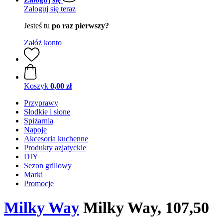
Zaloguj się teraz
Jesteś tu
po raz pierwszy?
Załóż konto
Koszyk
0,00 zł
Przyprawy
Słodkie i słone
Spiżarnia
Napoje
Akcesoria kuchenne
Produkty azjatyckie
DIY
Sezon grillowy
Marki
Promocje
Milky Way
Milky Way, 107,50