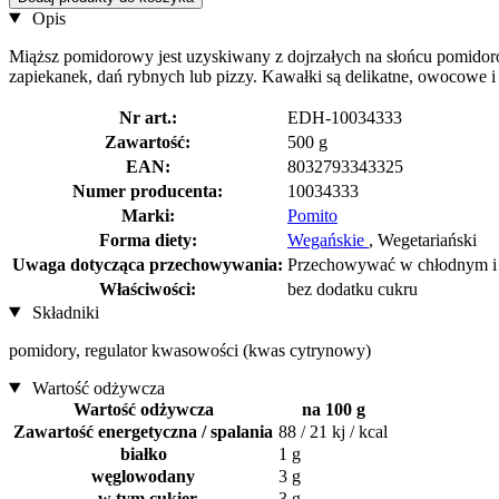
Opis
Miąższ pomidorowy jest uzyskiwany z dojrzałych na słońcu pomidor
zapiekanek, dań rybnych lub pizzy. Kawałki są delikatne, owocowe
Nr art.:
EDH-10034333
Zawartość:
500 g
EAN:
8032793343325
Numer producenta:
10034333
Marki:
Pomito
Forma diety:
Wegańskie
, Wegetariański
Uwaga dotycząca przechowywania:
Przechowywać w chłodnym i
Właściwości:
bez dodatku cukru
Składniki
pomidory, regulator kwasowości (kwas cytrynowy)
Wartość odżywcza
Wartość odżywcza
na 100 g
Zawartość energetyczna / spalania
88 / 21 kj / kcal
białko
1 g
węglowodany
3 g
w tym cukier
3 g