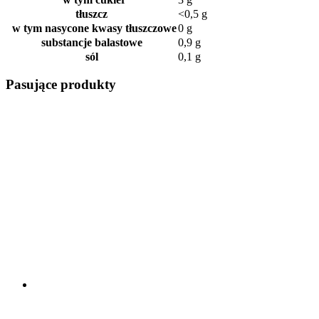
tłuszcz
<0,5 g
w tym nasycone kwasy tłuszczowe
0 g
substancje balastowe
0,9 g
sól
0,1 g
Pasujące produkty