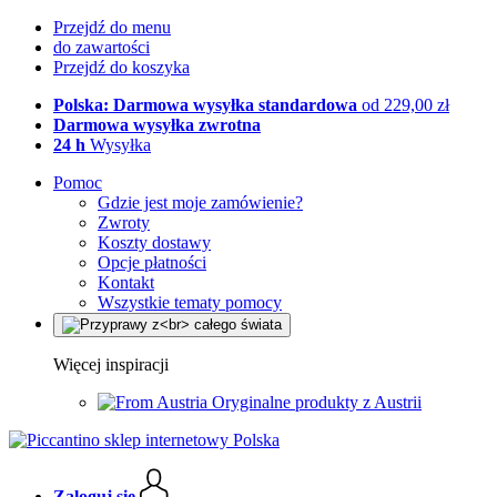
Przejdź do menu
do zawartości
Przejdź do koszyka
Polska: Darmowa wysyłka standardowa
od 229,00 zł
Darmowa wysyłka zwrotna
24 h
Wysyłka
Pomoc
Gdzie jest moje zamówienie?
Zwroty
Koszty dostawy
Opcje płatności
Kontakt
Wszystkie tematy pomocy
Więcej inspiracji
Oryginalne produkty z Austrii
Zaloguj się