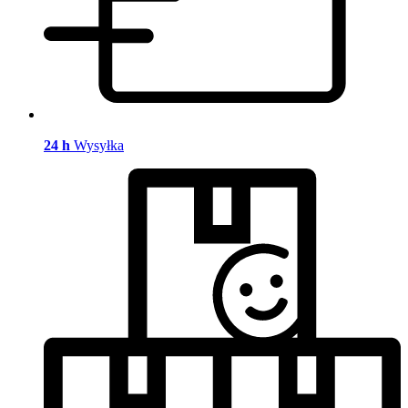
24 h
Wysyłka