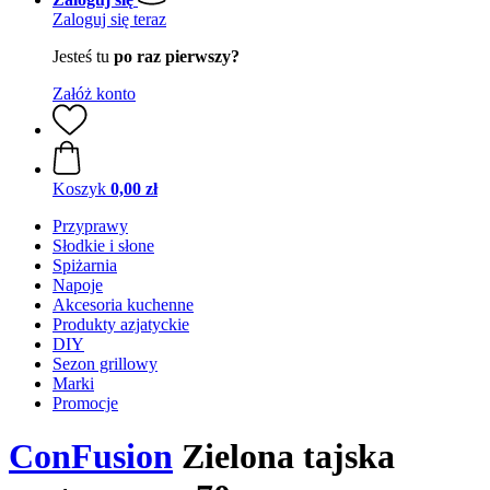
Zaloguj się teraz
Jesteś tu
po raz pierwszy?
Załóż konto
Koszyk
0,00 zł
Przyprawy
Słodkie i słone
Spiżarnia
Napoje
Akcesoria kuchenne
Produkty azjatyckie
DIY
Sezon grillowy
Marki
Promocje
ConFusion
Zielona tajska