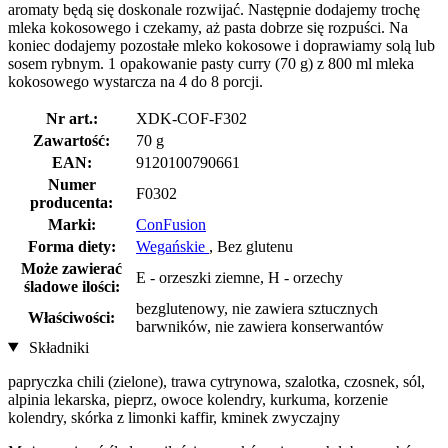
aromaty będą się doskonale rozwijać. Następnie dodajemy trochę
mleka kokosowego i czekamy, aż pasta dobrze się rozpuści. Na
koniec dodajemy pozostałe mleko kokosowe i doprawiamy solą lub
sosem rybnym. 1 opakowanie pasty curry (70 g) z 800 ml mleka
kokosowego wystarcza na 4 do 8 porcji.
Nr art.:
XDK-COF-F302
Zawartość:
70 g
EAN:
9120100790661
Numer
F0302
producenta:
Marki:
ConFusion
Forma diety:
Wegańskie
, Bez glutenu
Może zawierać
E - orzeszki ziemne, H - orzechy
śladowe ilości:
bezglutenowy, nie zawiera sztucznych
Właściwości:
barwników, nie zawiera konserwantów
Składniki
papryczka chili (zielone), trawa cytrynowa, szalotka, czosnek, sól,
alpinia lekarska, pieprz, owoce kolendry, kurkuma, korzenie
kolendry, skórka z limonki kaffir, kminek zwyczajny