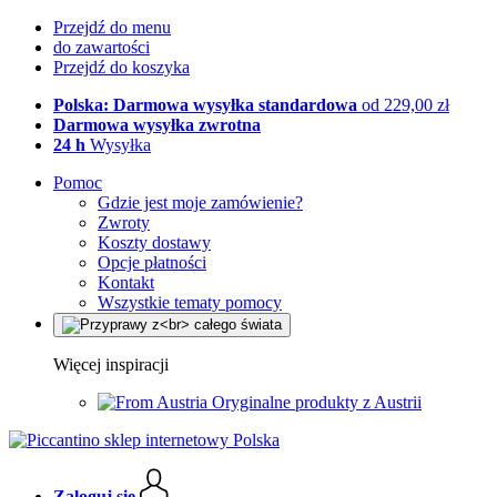
Przejdź do menu
do zawartości
Przejdź do koszyka
Polska: Darmowa wysyłka standardowa
od 229,00 zł
Darmowa wysyłka zwrotna
24 h
Wysyłka
Pomoc
Gdzie jest moje zamówienie?
Zwroty
Koszty dostawy
Opcje płatności
Kontakt
Wszystkie tematy pomocy
Więcej inspiracji
Oryginalne produkty z Austrii
Zaloguj się