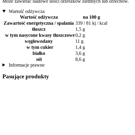
Może zawierać śladowe ilości orzeszków ziemnych lub orzechów.
Wartość odżywcza
Wartość odżywcza
na 100 g
Zawartość energetyczna / spalania
339 / 81 kj / kcal
tłuszcz
1,5 g
w tym nasycone kwasy tłuszczowe
0,2 g
węglowodany
11 g
w tym cukier
1,4 g
białko
3,6 g
sól
8,6 g
Informacje prawne
Pasujące produkty