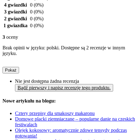
4 gwiazdki
0
(0%)
3 gwiazdki
0
(0%)
2 gwiazdki
0
(0%)
1 gwiazdka
0
(0%)
3
oceny
Brak opinii w języku: polski. Dostępne są 2 recenzje w innym
języku.
Pokaż
Nie jest dostępna żadna recenzja
Bądź pierwszy i napisz recenzję tego produktu.
Nowe artykułu na blogu:
Cztery przepisy dla smakoszy makaronu
Domowe placki ziemniaczane – popularne danie na czeskich
festiwalach
Olejek kokosowy: aromatycznie zdowe tensydy podczas
gotowania!