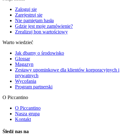
Zaloguj się
Zarejestruj się
Nie pamiętam hasła
Gdzie jest moje zamówienie?
Zrealizuj bon wartościowy
Warto wiedzieć
Jak dbamy o środowisko
Glossar
Magazyn
Zestawy upominkowe dla klientów korporacyjnych i
prywatnych
Wycofania
Program partnerski
O Piccantino
O Piccantino
Nasza grupa
Kontakt
Śledź nas na