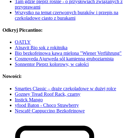
Tam gdzie pieprz rośnie - o przysłowiach związanych z
przyprawami
Wszystko na temat czerwonych buraków i przepis na
czekoladowe ciasto z burakami
Odkryj Piccantino:
OATLY
Alnavit Bio sok z rokitnika
Bio bezkofeinowa kawa mielona "Wiener Verführung"
Cosmoveda Ajurweda sól kamienna gruboziarnista
Sonnentor Pieprz kolorowy, w całości
Nowości:
Smarties Classic – draże czekoladowe w dużej rolce
Gozney Tread Roof Rack, czarny
Instick Mango
yfood Baton - Choco Strawberry
Nescafé Cappuccino Bezkofeinowe