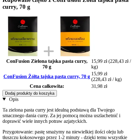
curry, 70 g
ConFusion Zielona tajska pasta curry,
15,99 zł
(228,43 zł /
70 g
kg)
15,99 zł
ConFusion Żółta tajska pasta curry, 70 g
(228,43 zł / kg)
Cena całkowita:
31,98 zł
Dodaj produkty do koszyka
Opis
Ta zielona pasta curry jest idealną podstawą dla Twojego
smacznego dania curry. Za jej pomocą można uszlachetnić i
doprawić wiele innych potraw azjatyckich.
Przygotowanie: pastę smażymy na niewielkiej ilości oleju lub
tłuszczu kokosowego przez 1-2 minuty - dzięki temu wszystkie