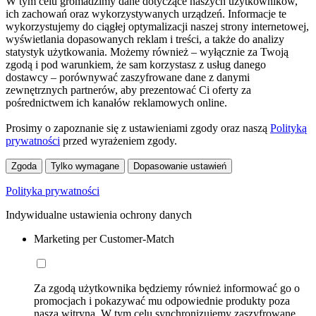
W tym celu gromadzimy dane dotyczące naszych użytkowników,
ich zachowań oraz wykorzystywanych urządzeń. Informacje te
wykorzystujemy do ciągłej optymalizacji naszej strony internetowej,
wyświetlania dopasowanych reklam i treści, a także do analizy
statystyk użytkowania. Możemy również – wyłącznie za Twoją
zgodą i pod warunkiem, że sam korzystasz z usług danego
dostawcy – porównywać zaszyfrowane dane z danymi
zewnętrznych partnerów, aby prezentować Ci oferty za
pośrednictwem ich kanałów reklamowych online.
Prosimy o zapoznanie się z ustawieniami zgody oraz naszą
Polityką
prywatności
przed wyrażeniem zgody.
Zgoda
Tylko wymagane
Dopasowanie ustawień
Polityka prywatności
Indywidualne ustawienia ochrony danych
Marketing per Customer-Match
Za zgodą użytkownika będziemy również informować go o
promocjach i pokazywać mu odpowiednie produkty poza
naszą witryną. W tym celu synchronizujemy zaszyfrowane