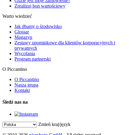
Gdzie jest moje zamówienie?
Zrealizuj bon wartościowy
Warto wiedzieć
Jak dbamy o środowisko
Glossar
Magazyn
Zestawy upominkowe dla klientów korporacyjnych i
prywatnych
Wycofania
Program partnerski
O Piccantino
O Piccantino
Nasza grupa
Kontakt
Śledź nas na
Zmień kraj/język
© 2010-2026
niceshops GmbH
- All rights reserved.