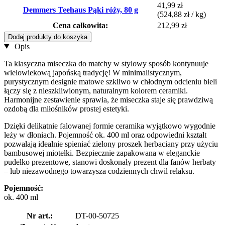
41,99 zł
Demmers Teehaus Pąki róży, 80 g
(524,88 zł / kg)
Cena całkowita:
212,99 zł
Dodaj produkty do koszyka
Opis
Ta klasyczna miseczka do matchy w stylowy sposób kontynuuje
wielowiekową japońską tradycję! W minimalistycznym,
purystycznym designie matowe szkliwo w chłodnym odcieniu bieli
łączy się z nieszkliwionym, naturalnym kolorem ceramiki.
Harmonijne zestawienie sprawia, że miseczka staje się prawdziwą
ozdobą dla miłośników prostej estetyki.
Dzięki delikatnie falowanej formie ceramika wyjątkowo wygodnie
leży w dłoniach. Pojemność ok. 400 ml oraz odpowiedni kształt
pozwalają idealnie spieniać zielony proszek herbaciany przy użyciu
bambusowej miotełki. Bezpiecznie zapakowana w eleganckie
pudełko prezentowe, stanowi doskonały prezent dla fanów herbaty
– lub niezawodnego towarzysza codziennych chwil relaksu.
Pojemność:
ok. 400 ml
Nr art.:
DT-00-50725