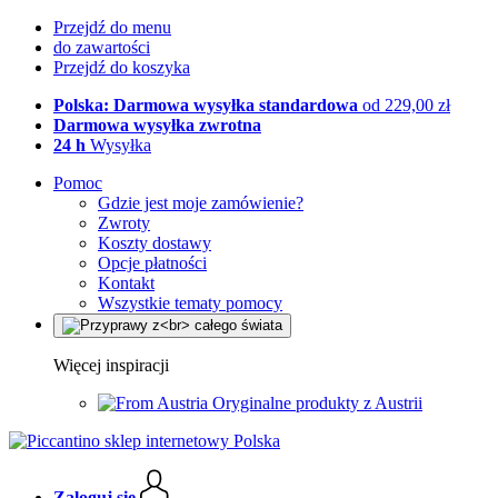
Przejdź do menu
do zawartości
Przejdź do koszyka
Polska: Darmowa wysyłka standardowa
od 229,00 zł
Darmowa wysyłka zwrotna
24 h
Wysyłka
Pomoc
Gdzie jest moje zamówienie?
Zwroty
Koszty dostawy
Opcje płatności
Kontakt
Wszystkie tematy pomocy
Więcej inspiracji
Oryginalne produkty z Austrii
Zaloguj się