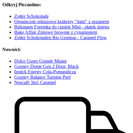
Odkryj Piccantino:
Zotter Schokolade
Organiczne orkiszowe krakersy "mini" z sezamem
Birkmann Foremka do ciastek Mini - płatek śniegu
Bake Affair Zimowe brownie z cynamonem
Zotter Schokoladen Bio Genüsse - Caramel Flow
Nowości:
Dolce Gusto Grande Miami
Gozney Dome Gen 2 Door, Black
Instick Energy Cola-Pomarańcza
Gozney Balance Turning Peel
Nescafé 3in1 Caramel