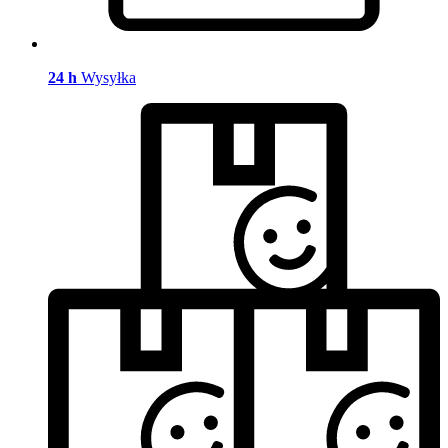
24 h
Wysyłka