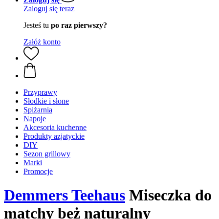
Zaloguj się teraz
Jesteś tu
po raz pierwszy?
Załóż konto
Przyprawy
Słodkie i słone
Spiżarnia
Napoje
Akcesoria kuchenne
Produkty azjatyckie
DIY
Sezon grillowy
Marki
Promocje
Demmers Teehaus
Miseczka do
matchy beż naturalny