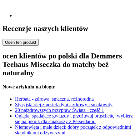
Recenzje naszych klientów
Oceń ten produkt
ocen klientów po polski dla Demmers
Teehaus Miseczka do matchy beż
naturalny
Nowe artykułu na blogu:
Herbata - zdrowa, smaczna, różnorodna
Styryjski olej z pestek dyni - zdrowy i smakowity
20 najzdrowszych przypraw Świata - część 1
Oglądaj spadające gwiazdy i przeżuwaj bruschettę: wybierz
się na piknik dla smakoszy z Perseidami!
Niemowlęta i małe dzieci: dobry początek z odpowiednimi
składnikami odżywczymi