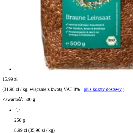
15,99 zł
(
31,98 zł / kg
, włącznie z kwotą VAT 8%
-
plus koszty dostawy
)
Zawartość:
500 g
250 g
8,99 zł
(35,96 zł / kg)