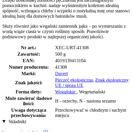
Dzięki doskonałej zdolności pęcznienia jest niezastąpionym
pomocnikiem w kuchni: nadaje wyśmienitym kotletom idealną
spójność, wzbogaca chleby i wypieki o rustykalną nutę oraz stanowi
idealną bazę dla domowych batoników musli.
Służy również jako wegański zamiennik jajka – po wymieszaniu z
wodą wiąże ciasta w czysto roślinny sposób. Prawdziwie
podstawowy produkt w najlepszej organicznej jakości.
Nr art.:
XEC-URT-41308
Zawartość:
500 g
EAN:
4019339413104
Numer producenta:
41308
Marki:
Davert
Pieczęć ekologiczna
,
Znak ekologiczny
Znak jakości:
UE / spoza UE
Forma diety:
Wegańskie
, Wegetariański
Może zawierać śladowe
H - orzechy, N - nasiona sezamu
ilości:
Uwaga dotycząca
Przechowywać w chłodnym i suchym
przechowywania:
miejscu
Składniki
[1]