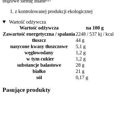
brązowe siemię lniane
z kontrolowanej produkcji ekologicznej
Wartość odżywcza
Wartość odżywcza
na 100 g
Zawartość energetyczna / spalania
2248 / 537 kj / kcal
tłuszcz
44 g
nasycone kwasy tłuszczowe
5,1 g
węglowodany
1,2 g
w tym cukier
1,2 g
substancje balastowe
28 g
białko
21 g
sól
0,17 g
Pasujące produkty