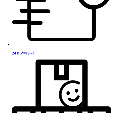
24 h
Wysyłka