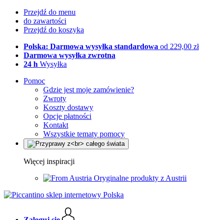
Przejdź do menu
do zawartości
Przejdź do koszyka
Polska: Darmowa wysyłka standardowa
od 229,00 zł
Darmowa wysyłka zwrotna
24 h
Wysyłka
Pomoc
Gdzie jest moje zamówienie?
Zwroty
Koszty dostawy
Opcje płatności
Kontakt
Wszystkie tematy pomocy
Więcej inspiracji
Oryginalne produkty z Austrii
Zaloguj się