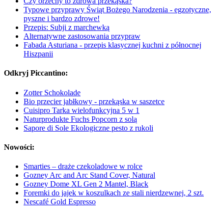
Czy orzechy to zdrowa przekąska?
Typowe przyprawy Świąt Bożego Narodzenia - egzotyczne,
pyszne i bardzo zdrowe!
Przepis: Subji z marchewką
Alternatywne zastosowania przypraw
Fabada Asturiana - przepis klasycznej kuchni z północnej
Hiszpanii
Odkryj Piccantino:
Zotter Schokolade
Bio przecier jabłkowy - przekąska w saszetce
Cuisipro Tarka wielofunkcyjna 5 w 1
Naturprodukte Fuchs Popcorn z solą
Sapore di Sole Ekologiczne pesto z rukoli
Nowości:
Smarties – draże czekoladowe w rolce
Gozney Arc and Arc Stand Cover, Natural
Gozney Dome XL Gen 2 Mantel, Black
Foremki do jajek w koszulkach ze stali nierdzewnej, 2 szt.
Nescafé Gold Espresso