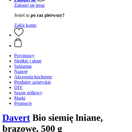
Zaloguj się teraz
Jesteś tu
po raz pierwszy?
Załóż konto
Przyprawy
Słodkie i słone
Spiżarnia
Napoje
Akcesoria kuchenne
Produkty azjatyckie
DIY
Sezon grillowy
Marki
Promocje
Davert
Bio siemię lniane,
brązowe, 500 g