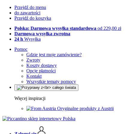
Przejdź do menu
do zawartości
Przejdź do koszyka
Polska: Darmowa wysyłka standardowa
od 229,00 zł
Darmowa wysyłka zwrotna
24 h
Wysyłka
Pomoc
Gdzie jest moje zamówienie?
Zwroty
Koszty dostawy
Opcje płatności
Kontakt
Wszystkie tematy pomocy
Więcej inspiracji
Oryginalne produkty z Austrii
Zaloguj się