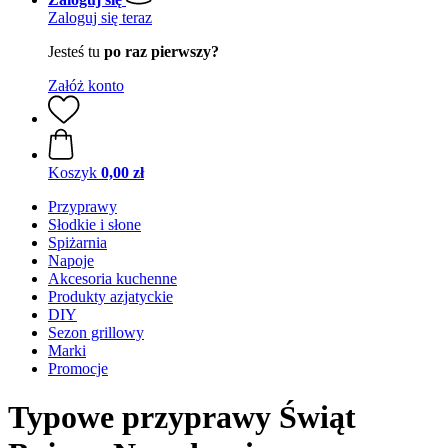
Zaloguj się teraz
Jesteś tu
po raz pierwszy?
Załóż konto
Koszyk
0,00 zł
Przyprawy
Słodkie i słone
Spiżarnia
Napoje
Akcesoria kuchenne
Produkty azjatyckie
DIY
Sezon grillowy
Marki
Promocje
Typowe przyprawy Świąt