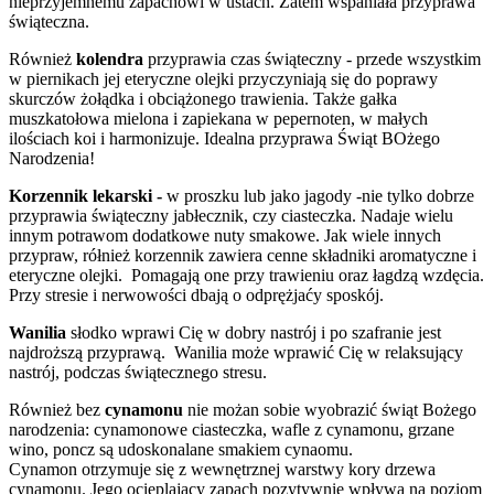
nieprzyjemnemu zapachowi w ustach. Zatem wspaniała przyprawa
świąteczna.
Również
kolendra
przyprawia czas świąteczny - przede wszystkim
w piernikach jej eteryczne olejki przyczyniają się do poprawy
skurczów żołądka i obciążonego trawienia. Także gałka
muszkatołowa mielona i zapiekana w pepernoten, w małych
ilościach koi i harmonizuje. Idealna przyprawa Świąt BOżego
Narodzenia!
Korzennik lekarski -
w proszku lub jako jagody -nie tylko dobrze
przyprawia świąteczny jabłecznik, czy ciasteczka. Nadaje wielu
innym potrawom dodatkowe nuty smakowe. Jak wiele innych
przypraw, rółnież korzennik zawiera cenne składniki aromatyczne i
eteryczne olejki. Pomagają one przy trawieniu oraz łagdzą wzdęcia.
Przy stresie i nerwowości dbają o odprężjaćy sposkój.
Wanilia
słodko wprawi Cię w dobry nastrój i po szafranie jest
najdroższą przyprawą. Wanilia może wprawić Cię w relaksujący
nastrój, podczas świątecznego stresu.
Również bez
cynamonu
nie możan sobie wyobrazić świąt Bożego
narodzenia: cynamonowe ciasteczka, wafle z cynamonu, grzane
wino, poncz są udoskonalane smakiem cynaomu.
Cynamon otrzymuje się z wewnętrznej warstwy kory drzewa
cynamonu. Jego ocieplający zapach pozytywnie wpływa na poziom