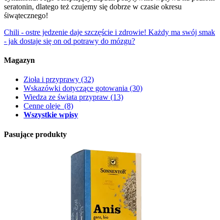
seratonin, dlatego też czujemy się dobrze w czasie okresu
śiwątecznego!
Chili - ostre jedzenie daje szczęście i zdrowie!
Każdy ma swój smak
- jak dostaje się on od potrawy do mózgu?
Magazyn
Zioła i przyprawy
(32)
Wskazówki dotyczące gotowania
(30)
Wiedza ze świata przypraw
(13)
Cenne oleje
(8)
Wszystkie wpisy
Pasujące produkty