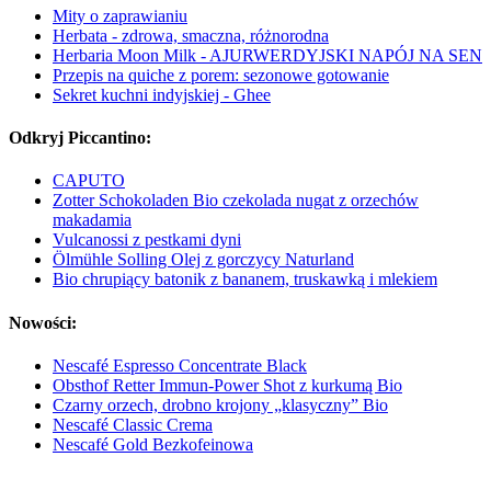
Mity o zaprawianiu
Herbata - zdrowa, smaczna, różnorodna
Herbaria Moon Milk - AJURWERDYJSKI NAPÓJ NA SEN
Przepis na quiche z porem: sezonowe gotowanie
Sekret kuchni indyjskiej - Ghee
Odkryj Piccantino:
CAPUTO
Zotter Schokoladen Bio czekolada nugat z orzechów
makadamia
Vulcanossi z pestkami dyni
Ölmühle Solling Olej z gorczycy Naturland
Bio chrupiący batonik z bananem, truskawką i mlekiem
Nowości:
Nescafé Espresso Concentrate Black
Obsthof Retter Immun-Power Shot z kurkumą Bio
Czarny orzech, drobno krojony „klasyczny” Bio
Nescafé Classic Crema
Nescafé Gold Bezkofeinowa