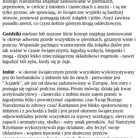
Bożego Narodzenia znajduje zastosowanie w piernikach,
pepernoten, w cieście z miodem i ciasteczkach z anyżu - i są nie
tylko pyszne, ale sprawiają, że świąteczne wypieki są bardziej
strawne, ponieważ pomagają ukoić żołądek i jelito. Anyż zawiera
ponadto anetol, co czyni dobrze górnym drogą oddechowym.
Goździki
mielone lub suszone liście konopi znajdują zastosowanie
w okresie adwentu przede wszystkim w piernikach, grzanym winie i
ponczu. Wspaniale pachnące wzmocnienie dla żołądka (które jest
tak ważne w czasie świątecznym), łagodzą wzdęcia, biegunki i
mogą - dzięki lekko znieczulającemu składnikowi eugenolu - nawet
łagodzić ból zęba, kiedy się je żuje.
Imbir
- w okresie świątecznym przede wszystkim wykorzystywany
jest do herbatników z imbirem lub do strucli - pierwotnie jest
"Azjatek", ale już od dawna zadomowiony w Europie. Jest ostry i
pomaga się ogrzać podczas zimna. Prosto mówiąc działa jak kwas
acetylosalicylowy - ciasteczko z imbiru może zatem pomóc w
łagodzeniu bólu i powstrzymać zapalenia: czas Świąt Bożego
Narodzenia to zdrowy czas! Kardamon jest blisko spokrewniony z
imbirem i z pochodzi z Indii i jest przed okresem świątecznym
odpowiedzialny przede wszystkim za typowy urzekający, eteryczny
zapach i aromatyczny, słodko - ostry smak pierników. Już Starożytni
Rzymianie wykorzystywali jego działanie, aby leczyć swoje
obżarstwo - wspiera trawienie i jest skuteczny przeciw