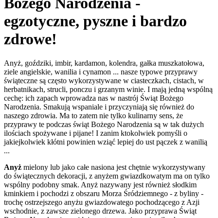
Bożego Narodzenia -
egzotyczne, pyszne i bardzo
zdrowe!
Anyż, goździki, imbir, kardamon, kolendra, gałka muszkatołowa,
ziele angielskie, wanilia i cynamon ... nasze typowe przyprawy
świąteczne są często wykorzystywane w ciasteczkach, cistach, w
herbatnikach, strucli, ponczu i grzanym winie. I mają jedną wspólną
cechę: ich zapach wprowadza nas w nastrój Świąt Bożego
Narodzenia. Smakują wspaniale i przyczyniają się również do
naszego zdrowia. Ma to zatem nie tylko kulinarny sens, że
przyprawy te podczas świąt Bożego Narodzenia są w tak dużych
ilościach spożywane i pijane! I zanim ktokolwiek pomyśli o
jakiejkolwiek kłótni powinien wziąć lepiej do ust pączek z wanilią
...
Anyż
mielony lub jako całe nasiona jest chętnie wykorzystywany
do świątecznych dekoracji, z anyżem gwiazdkowatym ma on tylko
wspólny podobny smak. Anyż nazywany jest również słodkim
kminkiem i pochodzi z obszaru Morza Śródziemnego - z byliny -
trochę ostrzejszego anyżu gwiazdowatego pochodzącego z Azji
wschodnie, z zawsze zielonego drzewa. Jako przyprawa Świąt