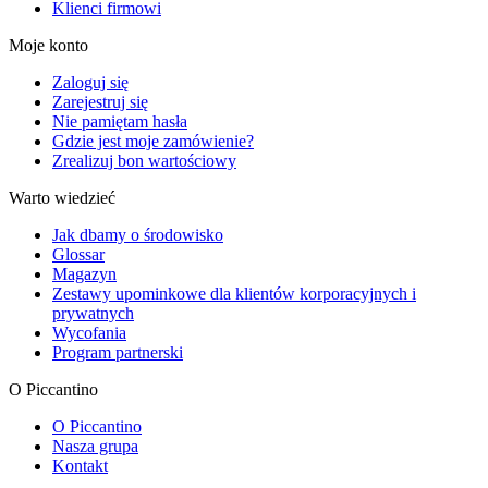
Klienci firmowi
Moje konto
Zaloguj się
Zarejestruj się
Nie pamiętam hasła
Gdzie jest moje zamówienie?
Zrealizuj bon wartościowy
Warto wiedzieć
Jak dbamy o środowisko
Glossar
Magazyn
Zestawy upominkowe dla klientów korporacyjnych i
prywatnych
Wycofania
Program partnerski
O Piccantino
O Piccantino
Nasza grupa
Kontakt