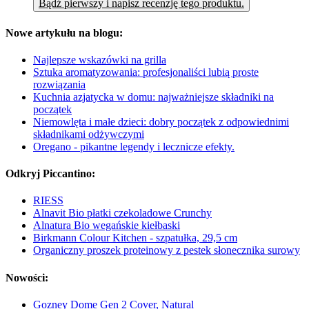
Bądź pierwszy i napisz recenzję tego produktu.
Nowe artykułu na blogu:
Najlepsze wskazówki na grilla
Sztuka aromatyzowania: profesjonaliści lubią proste
rozwiązania
Kuchnia azjatycka w domu: najważniejsze składniki na
początek
Niemowlęta i małe dzieci: dobry początek z odpowiednimi
składnikami odżywczymi
Oregano - pikantne legendy i lecznicze efekty.
Odkryj Piccantino:
RIESS
Alnavit Bio płatki czekoladowe Crunchy
Alnatura Bio wegańskie kiełbaski
Birkmann Colour Kitchen - szpatułka, 29,5 cm
Organiczny proszek proteinowy z pestek słonecznika surowy
Nowości:
Gozney Dome Gen 2 Cover, Natural