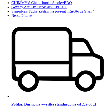
CHIMMY'S Chimichurri - Smoky/BBQ
Gozney Arc Lite Off-Black LPG DE
SteirerReis Fuchs Zestaw na prezent „Risotto ze Styrii”
Nescafé Latte
Polska: Darmowa wysyłka standardowa
od 229,00 zł