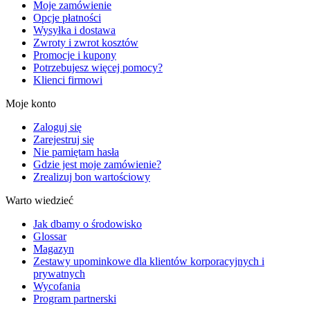
Moje zamówienie
Opcje płatności
Wysyłka i dostawa
Zwroty i zwrot kosztów
Promocje i kupony
Potrzebujesz więcej pomocy?
Klienci firmowi
Moje konto
Zaloguj się
Zarejestruj się
Nie pamiętam hasła
Gdzie jest moje zamówienie?
Zrealizuj bon wartościowy
Warto wiedzieć
Jak dbamy o środowisko
Glossar
Magazyn
Zestawy upominkowe dla klientów korporacyjnych i
prywatnych
Wycofania
Program partnerski