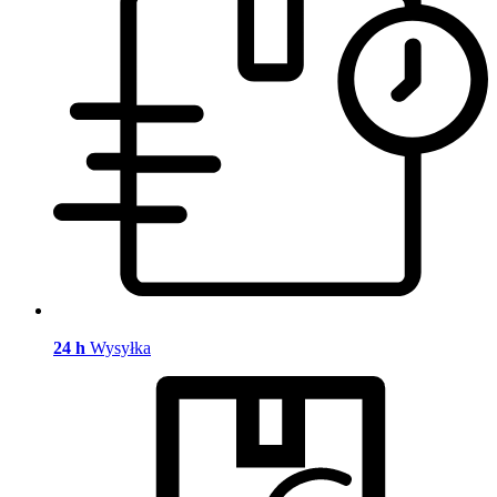
24 h
Wysyłka