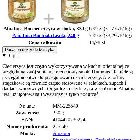
Alnatura Bio ciecierzyca w słoiku, 330 g
6,99 zł
(31,77 zł / kg)
Alnatura Bio biała fasola, 240 g
7,99 zł
(33,29 zł / kg)
Cena całkowita:
14,98 zł
Dodaj produkty do koszyka
Opis
Ciecierzyca jest często wykorzystywana w kuchni orientalnej ze
względu na swój subtelny, orzechowy smak. Hummus i falafele są
szczególnie łatwe do przygotowania z ciecierzycy. Ale rośliny
strączkowe są również często stosowane w sałatkach, zupach i
daniach warzywnych. Organiczna ciecierzyca w słoiku od Alnatura
jest już ugotowana i wystarczy ją tylko podgrzać.
Nr art.:
MM-225540
Zawartość:
330 g
EAN:
4104420230224
Numer producenta:
225540
Marki:
Alnatura