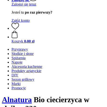
Zaloguj się teraz
Jesteś tu
po raz pierwszy?
Załóż konto
Koszyk
0,00 zł
Przyprawy
Słodkie i słone
Spiżarnia
Napoje
Akcesoria kuchenne
Produkty azjatyckie
DIY
Sezon grillowy
Marki
Promocje
Alnatura
Bio ciecierzyca w