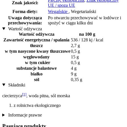
Pieczęć ekologiczna
,
Znak ekologiczny
Znak jakości:
UE / spoza UE
Forma diety:
Wegańskie
, Wegetariański
Uwaga dotycząca
Po otwarciu przechowywać w lodówce i
przechowywania:
spożyć w ciągu kilku dni
Wartość odżywcza
Wartość odżywcza
na 100 g
Zawartość energetyczna / spalania
536 / 128 kj / kcal
tłuszcz
2,7 g
w tym nasycone kwasy tłuszczowe
0,5 g
węglowodany
15 g
w tym cukier
0,5 g
substancje balastowe
4 g
białko
9 g
sól
0,35 g
Składniki
[1]
ciecierzyca
, woda pitna, sól morska
z rolnictwa ekologicznego
Informacje prawne
Pasujące produkty