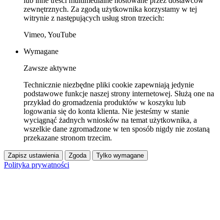
lub inne treści multimedialne hostowane przez dostawców
zewnętrznych. Za zgodą użytkownika korzystamy w tej
witrynie z następujących usług stron trzecich:
Vimeo, YouTube
Wymagane
Zawsze aktywne
Technicznie niezbędne pliki cookie zapewniają jedynie
podstawowe funkcje naszej strony internetowej. Służą one na
przykład do gromadzenia produktów w koszyku lub
logowania się do konta klienta. Nie jesteśmy w stanie
wyciągnąć żadnych wniosków na temat użytkownika, a
wszelkie dane zgromadzone w ten sposób nigdy nie zostaną
przekazane stronom trzecim.
Zapisz ustawienia
Zgoda
Tylko wymagane
Polityka prywatności