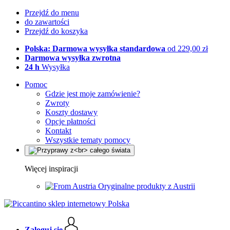
Przejdź do menu
do zawartości
Przejdź do koszyka
Polska: Darmowa wysyłka standardowa
od 229,00 zł
Darmowa wysyłka zwrotna
24 h
Wysyłka
Pomoc
Gdzie jest moje zamówienie?
Zwroty
Koszty dostawy
Opcje płatności
Kontakt
Wszystkie tematy pomocy
Więcej inspiracji
Oryginalne produkty z Austrii
Zaloguj się