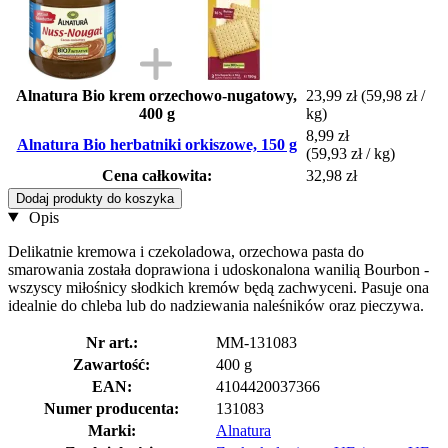
Alnatura Bio krem orzechowo-nugatowy,
23,99 zł
(59,98 zł /
400 g
kg)
8,99 zł
Alnatura Bio herbatniki orkiszowe, 150 g
(59,93 zł / kg)
Cena całkowita:
32,98 zł
Dodaj produkty do koszyka
Opis
Delikatnie kremowa i czekoladowa, orzechowa pasta do
smarowania została doprawiona i udoskonalona wanilią Bourbon -
wszyscy miłośnicy słodkich kremów będą zachwyceni. Pasuje ona
idealnie do chleba lub do nadziewania naleśników oraz pieczywa.
Nr art.:
MM-131083
Zawartość:
400 g
EAN:
4104420037366
Numer producenta:
131083
Marki:
Alnatura