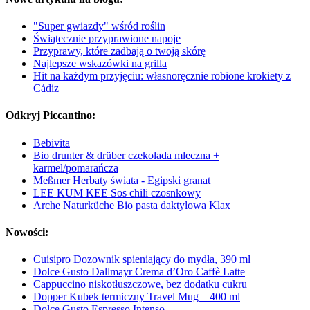
"Super gwiazdy" wśród roślin
Świątecznie przyprawione napoje
Przyprawy, które zadbają o twoją skórę
Najlepsze wskazówki na grilla
Hit na każdym przyjęciu: własnoręcznie robione krokiety z
Cádiz
Odkryj Piccantino:
Bebivita
Bio drunter & drüber czekolada mleczna +
karmel/pomarańcza
Meßmer Herbaty świata - Egipski granat
LEE KUM KEE Sos chili czosnkowy
Arche Naturküche Bio pasta daktylowa Klax
Nowości:
Cuisipro Dozownik spieniający do mydła, 390 ml
Dolce Gusto Dallmayr Crema d’Oro Caffè Latte
Cappuccino niskotłuszczowe, bez dodatku cukru
Dopper Kubek termiczny Travel Mug – 400 ml
Dolce Gusto Espresso Intenso