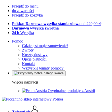
Przejdź do menu
do zawartości
Przejdź do koszyka
Polska: Darmowa wysyłka standardowa
od 229,00 zł
Darmowa wysyłka zwrotna
24 h
Wysyłka
Pomoc
Gdzie jest moje zamówienie?
Zwroty
Koszty dostawy
Opcje płatności
Kontakt
Wszystkie tematy pomocy
Więcej inspiracji
Oryginalne produkty z Austrii
Zaloguj się