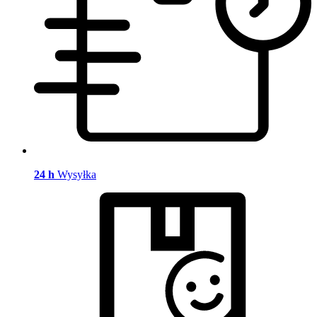
24 h
Wysyłka