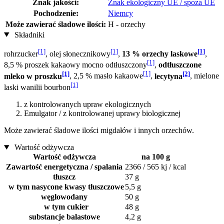
Znak jakości:
Znak ekologiczny UE / spoza UE
Pochodzenie:
Niemcy
Może zawierać śladowe ilości:
H - orzechy
Składniki
[1]
[1]
[1]
rohrzucker
, olej słonecznikowy
,
13 % orzechy laskowe
,
[1]
8,5 % proszek kakaowy mocno odtłuszczony
,
odtłuszczone
[1]
[1]
[2]
mleko w proszku
, 2,5 % masło kakaowe
,
lecytyna
, mielone
[1]
laski wanilii bourbon
z kontrolowanych upraw ekologicznych
Emulgator / z kontrolowanej uprawy biologicznej
Może zawierać śladowe ilości migdałów i innych orzechów.
Wartość odżywcza
Wartość odżywcza
na 100 g
Zawartość energetyczna / spalania
2366 / 565 kj / kcal
tłuszcz
37 g
w tym nasycone kwasy tłuszczowe
5,5 g
węglowodany
50 g
w tym cukier
48 g
substancje balastowe
4,2 g