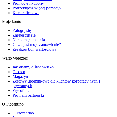
Promocje i kupony
Potrzebujesz więcej pomocy?
Klienci firmowi
Moje konto
Zaloguj się
Zarejestruj się
Nie pamiętam hasła
Gdzie jest moje zamówienie?
Zrealizuj bon wartościowy
Warto wiedzieć
Jak dbamy o środowisko
Glossar
Magazyn
Zestawy upominkowe dla klientów korporacyjnych i
prywatnych
Wycofania
Program partnerski
O Piccantino
O Piccantino