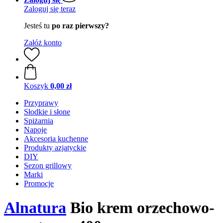
Zaloguj się teraz
Jesteś tu
po raz pierwszy?
Załóż konto
Koszyk
0,00 zł
Przyprawy
Słodkie i słone
Spiżarnia
Napoje
Akcesoria kuchenne
Produkty azjatyckie
DIY
Sezon grillowy
Marki
Promocje
Alnatura
Bio krem orzechowo-