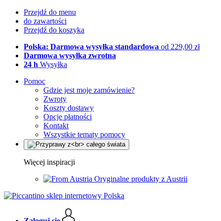
Przejdź do menu
do zawartości
Przejdź do koszyka
Polska: Darmowa wysyłka standardowa
od 229,00 zł
Darmowa wysyłka zwrotna
24 h
Wysyłka
Pomoc
Gdzie jest moje zamówienie?
Zwroty
Koszty dostawy
Opcje płatności
Kontakt
Wszystkie tematy pomocy
Więcej inspiracji
Oryginalne produkty z Austrii
Zaloguj się