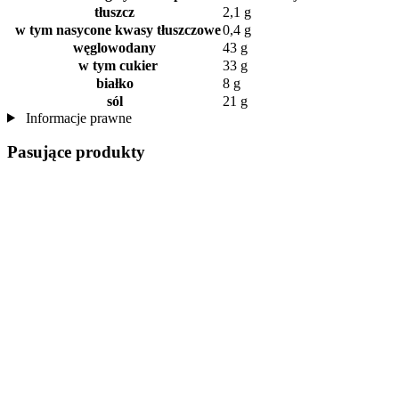
tłuszcz
2,1 g
w tym nasycone kwasy tłuszczowe
0,4 g
węglowodany
43 g
w tym cukier
33 g
białko
8 g
sól
21 g
Informacje prawne
Pasujące produkty