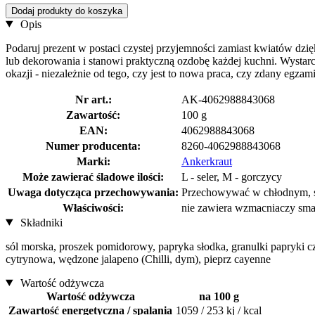
Dodaj produkty do koszyka
Opis
Podaruj prezent w postaci czystej przyjemności zamiast kwiatów dzi
lub dekorowania i stanowi praktyczną ozdobę każdej kuchni. Wystar
okazji - niezależnie od tego, czy jest to nowa praca, czy zdany egzam
Nr art.:
AK-4062988843068
Zawartość:
100 g
EAN:
4062988843068
Numer producenta:
8260-4062988843068
Marki:
Ankerkraut
Może zawierać śladowe ilości:
L - seler, M - gorczycy
Uwaga dotycząca przechowywania:
Przechowywać w chłodnym, su
Właściwości:
nie zawiera wzmacniaczy sma
Składniki
sól morska, proszek pomidorowy, papryka słodka, granulki papryki c
cytrynowa, wędzone jalapeno (Chilli, dym), pieprz cayenne
Wartość odżywcza
Wartość odżywcza
na 100 g
Zawartość energetyczna / spalania
1059 / 253 kj / kcal