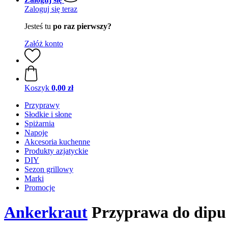
Zaloguj się teraz
Jesteś tu
po raz pierwszy?
Załóż konto
Koszyk
0,00 zł
Przyprawy
Słodkie i słone
Spiżarnia
Napoje
Akcesoria kuchenne
Produkty azjatyckie
DIY
Sezon grillowy
Marki
Promocje
Ankerkraut
Przyprawa do dipu