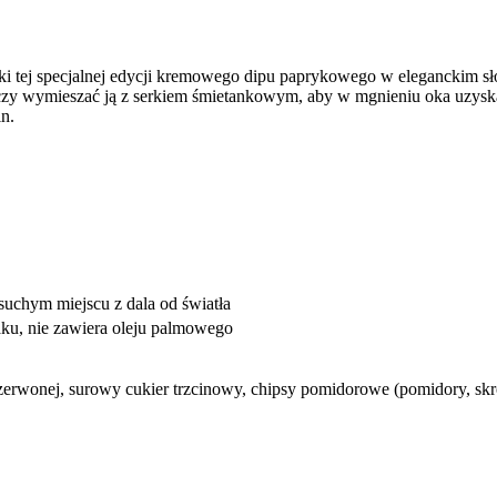
ęki tej specjalnej edycji kremowego dipu paprykowego w eleganckim sł
czy wymieszać ją z serkiem śmietankowym, aby w mgnieniu oka uzyska
in.
chym miejscu z dala od światła
ku, nie zawiera oleju palmowego
zerwonej, surowy cukier trzcinowy, chipsy pomidorowe (pomidory, skro