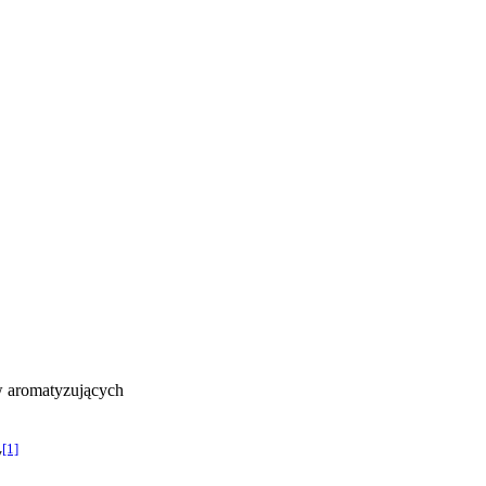
w aromatyzujących
[1]
y