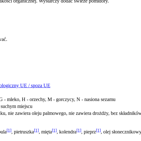
jakości organicznej. Wystarczy dodać świeże pomidory.
wać.
ologiczny UE / spoza UE
, G - mleko, H - orzechy, M - gorczycy, N - nasiona sezamu
 suchym miejscu
u, nie zawiera oleju palmowego, nie zawiera drożdży, bez składnikó
[1]
[1]
[1]
[1]
[1]
bula
, pietruszka
, mięta
, kolendra
, pieprz
, olej słonecznikow