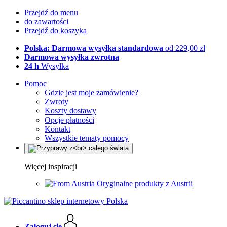
Przejdź do menu
do zawartości
Przejdź do koszyka
Polska: Darmowa wysyłka standardowa
od 229,00 zł
Darmowa wysyłka zwrotna
24 h
Wysyłka
Pomoc
Gdzie jest moje zamówienie?
Zwroty
Koszty dostawy
Opcje płatności
Kontakt
Wszystkie tematy pomocy
Więcej inspiracji
Oryginalne produkty z Austrii
Zaloguj się