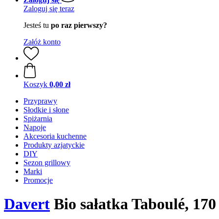
Zaloguj się teraz
Jesteś tu
po raz pierwszy?
Załóż konto
Koszyk
0,00 zł
Przyprawy
Słodkie i słone
Spiżarnia
Napoje
Akcesoria kuchenne
Produkty azjatyckie
DIY
Sezon grillowy
Marki
Promocje
Davert
Bio sałatka Taboulé, 170