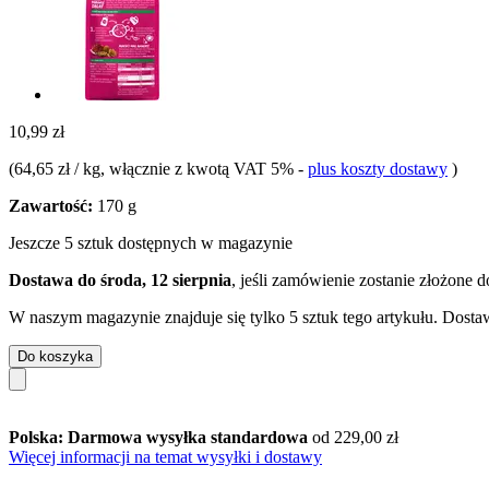
10,99 zł
(
64,65 zł / kg
, włącznie z kwotą VAT 5%
-
plus koszty dostawy
)
Zawartość:
170 g
Jeszcze 5 sztuk dostępnych w magazynie
Dostawa do środa, 12 sierpnia
, jeśli zamówienie zostanie złożone 
W naszym magazynie znajduje się tylko 5 sztuk tego artykułu. Dostaw
Do koszyka
Polska: Darmowa wysyłka standardowa
od 229,00 zł
Więcej informacji na temat wysyłki i dostawy