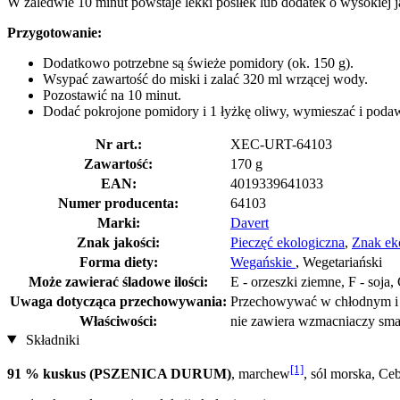
W zaledwie 10 minut powstaje lekki posiłek lub dodatek o wysokiej 
Przygotowanie:
Dodatkowo potrzebne są świeże pomidory (ok. 150 g).
Wsypać zawartość do miski i zalać 320 ml wrzącej wody.
Pozostawić na 10 minut.
Dodać pokrojone pomidory i 1 łyżkę oliwy, wymieszać i poda
Nr art.:
XEC-URT-64103
Zawartość:
170 g
EAN:
4019339641033
Numer producenta:
64103
Marki:
Davert
Znak jakości:
Pieczęć ekologiczna
,
Znak ek
Forma diety:
Wegańskie
, Wegetariański
Może zawierać śladowe ilości:
E - orzeszki ziemne, F - soja
Uwaga dotycząca przechowywania:
Przechowywać w chłodnym i
Właściwości:
nie zawiera wzmacniaczy smak
Składniki
[1]
91 % kuskus (PSZENICA DURUM)
, marchew
, sól morska, Ce