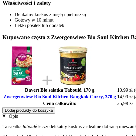
Właściwości i zalety
Delikatny kuskus z miętą i pietruszką
Gotowy w 10 minut
Lekki posiłek lub dodatek
Kupowane często z Zwergenwiese Bio Soul Kitchen B
Davert Bio sałatka Taboulé, 170 g
10,99 zł
(
Zwergenwiese Bio Soul Kitchen Bangkok Curry, 370 g
14,99 zł
(
Cena całkowita:
25,98 zł
Dodaj produkty do koszyka
Opis
Ta sałatka
taboulé
łączy delikatny kuskus z idealnie dobraną mieszank