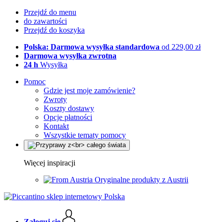
Przejdź do menu
do zawartości
Przejdź do koszyka
Polska: Darmowa wysyłka standardowa
od 229,00 zł
Darmowa wysyłka zwrotna
24 h
Wysyłka
Pomoc
Gdzie jest moje zamówienie?
Zwroty
Koszty dostawy
Opcje płatności
Kontakt
Wszystkie tematy pomocy
Więcej inspiracji
Oryginalne produkty z Austrii
Zaloguj się