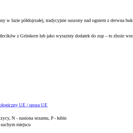
any w fazie półdojrzałej, tradycyjnie suszony nad ogniem z drewna buk
otlecików z Grünkern lub jako wyrazisty dodatek do zup – to zboże wnos
ologiczny UE / spoza UE
czycy, N - nasiona sezamu, P - łubin
 suchym miejscu