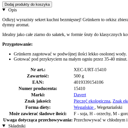
Dodaj produkty do koszyka
Opis
Odkryj wyrazisty sekret kuchni bezmięsnej! Grünkern to orkisz zbier
dymny aromat.
Idealny jako całe ziarno do sałatek, w formie śruty do klasycznych k
Przygotowanie:
Grünkern zagotować w podwójnej ilości lekko osolonej wody.
Gotować pod przykryciem na małym ogniu przez 35-40 minut.
Nr art.:
XEC-URT-15410
Zawartość:
500 g
EAN:
4019339154106
Numer producenta:
15410
Marki:
Davert
Znak jakości:
Pieczęć ekologiczna
,
Znak ek
Forma diety:
Wegańskie
, Wegetariański
Może zawierać śladowe ilości:
F - soja, H - orzechy, M - gor
Uwaga dotycząca przechowywania:
Przechowywać w chłodnym i
Składniki