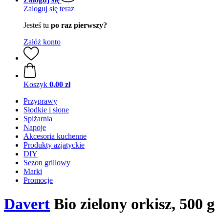
Zaloguj się teraz
Jesteś tu
po raz pierwszy?
Załóż konto
Koszyk
0,00 zł
Przyprawy
Słodkie i słone
Spiżarnia
Napoje
Akcesoria kuchenne
Produkty azjatyckie
DIY
Sezon grillowy
Marki
Promocje
Davert
Bio zielony orkisz, 500 g