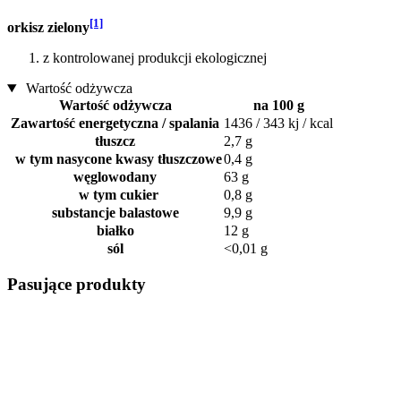
[1]
orkisz zielony
z kontrolowanej produkcji ekologicznej
Wartość odżywcza
Wartość odżywcza
na 100 g
Zawartość energetyczna / spalania
1436 / 343 kj / kcal
tłuszcz
2,7 g
w tym nasycone kwasy tłuszczowe
0,4 g
węglowodany
63 g
w tym cukier
0,8 g
substancje balastowe
9,9 g
białko
12 g
sól
<0,01 g
Pasujące produkty