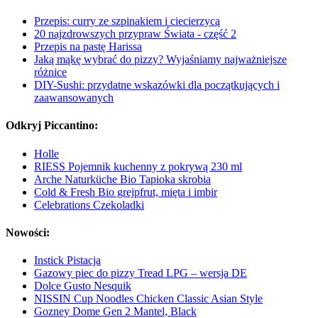
Przepis: curry ze szpinakiem i ciecierzycą
20 najzdrowszych przypraw Świata - część 2
Przepis na pastę Harissa
Jaką mąkę wybrać do pizzy? Wyjaśniamy najważniejsze
różnice
DIY-Sushi: przydatne wskazówki dla początkujących i
zaawansowanych
Odkryj Piccantino:
Holle
RIESS Pojemnik kuchenny z pokrywą 230 ml
Arche Naturküche Bio Tapioka skrobia
Cold & Fresh Bio grejpfrut, mięta i imbir
Celebrations Czekoladki
Nowości:
Instick Pistacja
Gazowy piec do pizzy Tread LPG – wersja DE
Dolce Gusto Nesquik
NISSIN Cup Noodles Chicken Classic Asian Style
Gozney Dome Gen 2 Mantel, Black