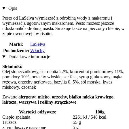
Opis
Pesto od LaSelva wymieszać z odrobiną wody z makaronu i
wymieszać z ugotowanym makaronem. Pesto możesz jeszcze
udoskonalić odrobiną masła. Smakuje także na pieczony chlebie, w
zupie owocowej i w risotto.
Marki:
LaSelva
Pochodzenie:
Włochy
Dodatkowe informacje
Składniki:
Olej słonecznikowy, ser ricotta 22%, koncentrat pomidorowy 11%,
pomidory 10%, orzechy włoskie, ser feta, syrop glukozowy, mąka
ryżowa, orzechy nerkowca, bazylia 0, 5%, sól morska, kwas
mlekowy, czosnek
Zawarte
alergeny: mleko, orzechy, białko mleka krowiego,
laktoza, warzywa i rośliny strączkowe
Wartości odżywcze
100g
Ciepło spalania
2261 kJ / 548 kcal
Tłuszcz
55 g
z tym tłuszcze nasycone
5 g