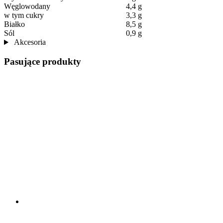
Węglowodany
4,4 g
w tym cukry
3,3 g
Białko
8,5 g
Sól
0,9 g
Akcesoria
Pasujące produkty