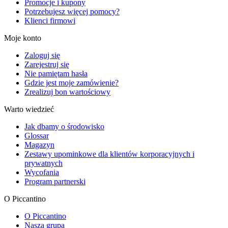
Promocje i kupony
Potrzebujesz więcej pomocy?
Klienci firmowi
Moje konto
Zaloguj się
Zarejestruj się
Nie pamiętam hasła
Gdzie jest moje zamówienie?
Zrealizuj bon wartościowy
Warto wiedzieć
Jak dbamy o środowisko
Glossar
Magazyn
Zestawy upominkowe dla klientów korporacyjnych i
prywatnych
Wycofania
Program partnerski
O Piccantino
O Piccantino
Nasza grupa