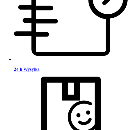
24 h
Wysyłka