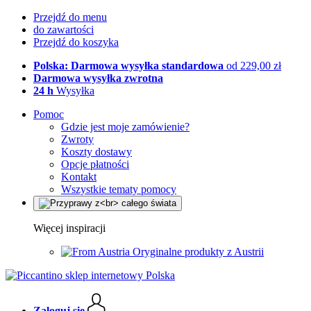
Przejdź do menu
do zawartości
Przejdź do koszyka
Polska: Darmowa wysyłka standardowa
od 229,00 zł
Darmowa wysyłka zwrotna
24 h
Wysyłka
Pomoc
Gdzie jest moje zamówienie?
Zwroty
Koszty dostawy
Opcje płatności
Kontakt
Wszystkie tematy pomocy
Więcej inspiracji
Oryginalne produkty z Austrii
Zaloguj się