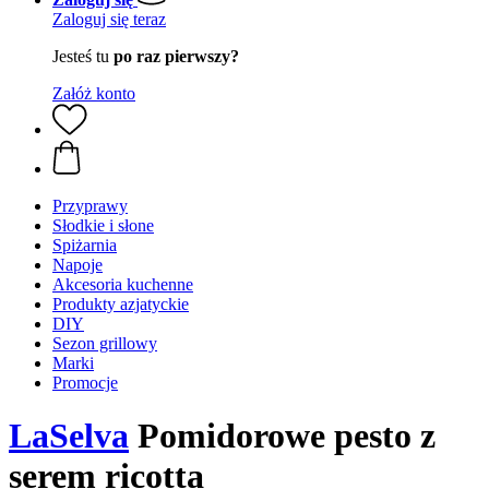
Zaloguj się teraz
Jesteś tu
po raz pierwszy?
Załóż konto
Przyprawy
Słodkie i słone
Spiżarnia
Napoje
Akcesoria kuchenne
Produkty azjatyckie
DIY
Sezon grillowy
Marki
Promocje
LaSelva
Pomidorowe pesto z
serem ricotta