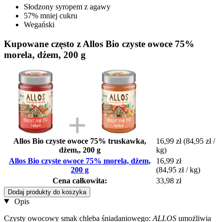
Słodzony syropem z agawy
57% mniej cukru
Wegański
Kupowane często z Allos Bio czyste owoce 75%
morela, dżem, 200 g
Allos Bio czyste owoce 75% truskawka,
16,99 zł
(84,95 zł /
dżem,, 200 g
kg)
Allos Bio czyste owoce 75% morela, dżem,
16,99 zł
200 g
(84,95 zł / kg)
Cena całkowita:
33,98 zł
Dodaj produkty do koszyka
Opis
Czysty owocowy smak chleba śniadaniowego:
ALLOS
umożliwia