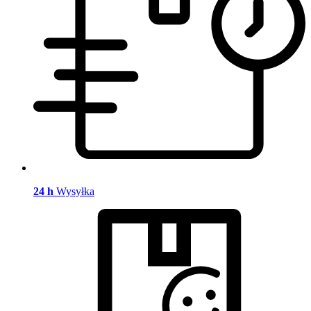
24 h
Wysyłka