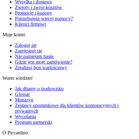
Wysyłka i dostawa
Zwroty i zwrot kosztów
Promocje i kupony
Potrzebujesz więcej pomocy?
Klienci firmowi
Moje konto
Zaloguj się
Zarejestruj się
Nie pamiętam hasła
Gdzie jest moje zamówienie?
Zrealizuj bon wartościowy
Warto wiedzieć
Jak dbamy o środowisko
Glossar
Magazyn
Zestawy upominkowe dla klientów korporacyjnych i
prywatnych
Wycofania
Program partnerski
O Piccantino