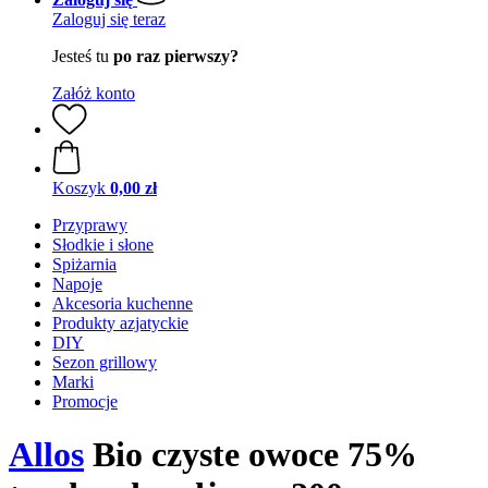
Zaloguj się teraz
Jesteś tu
po raz pierwszy?
Załóż konto
Koszyk
0,00 zł
Przyprawy
Słodkie i słone
Spiżarnia
Napoje
Akcesoria kuchenne
Produkty azjatyckie
DIY
Sezon grillowy
Marki
Promocje
Allos
Bio czyste owoce 75%