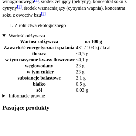
winogronowego
, środek żelujący (pektyny), koncentrat soku z
[1]
cytryny
, środek wzmacniający (cytrynian wapnia), koncentrat
[1]
soku z owoców bzu
Z rolnictwa ekologicznego
Wartość odżywcza
Wartość odżywcza
na 100 g
Zawartość energetyczna / spalania
431 / 103 kj / kcal
tłuszcz
<0,5 g
w tym nasycone kwasy tłuszczowe
<0,1 g
węglowodany
23 g
w tym cukier
23 g
substancje balastowe
2,1 g
białko
0,5 g
sól
0,03 g
Informacje prawne
Pasujące produkty