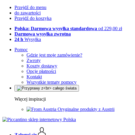
Przejdź do menu
do zawartości
Przejdź do koszyka
Polska: Darmowa wysyłka standardowa
od 229,00 zł
Darmowa wysyłka zwrotna
24 h
Wysyłka
Pomoc
Gdzie jest moje zamówienie?
Zwroty
Koszty dostawy
Opcje płatności
Kontakt
Wszystkie tematy pomocy
Więcej inspiracji
Oryginalne produkty z Austrii
Zaloguj się