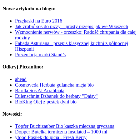
Nowe artykułu na blogu:
Przękaski na Euro 2016
Jak zrobić sos do pizzy – prosty przepis jak we Włoszech
Wzmocnienie nerwów - orzeszko: Radość chrupania dla całej
rodziny
Fabada Asturiana - przepis klasycznej kuchni z północnej
Hiszpanii
Prezentacja marki Staud’s
Odkryj Piccantino:
ahead
Cosmoveda Herbata gulancha mięta bio
Barilla Sos Al Arrabbiata
Eulenschnitt Dzbanek do herbaty "Daisy"
BioKing Olej z pestek dyni bio
Nowości:
Töpfer Buchizauber Bio kaszka mleczna gryczana
Dopper Butelka termiczna Insulated – 1000 ml
yfood Posiłek do picia - Fresh Berry