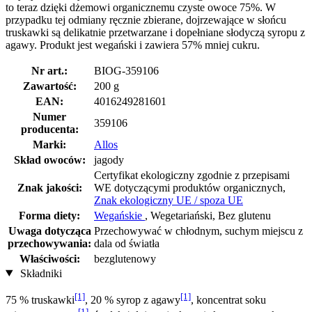
to teraz dzięki dżemowi organicznemu czyste owoce 75%. W
przypadku tej odmiany ręcznie zbierane, dojrzewające w słońcu
truskawki są delikatnie przetwarzane i dopełniane słodyczą syropu z
agawy. Produkt jest wegański i zawiera 57% mniej cukru.
Nr art.:
BIOG-359106
Zawartość:
200 g
EAN:
4016249281601
Numer
359106
producenta:
Marki:
Allos
Skład owoców:
jagody
Certyfikat ekologiczny zgodnie z przepisami
Znak jakości:
WE dotyczącymi produktów organicznych,
Znak ekologiczny UE / spoza UE
Forma diety:
Wegańskie
, Wegetariański, Bez glutenu
Uwaga dotycząca
Przechowywać w chłodnym, suchym miejscu z
przechowywania:
dala od światła
Właściwości:
bezglutenowy
Składniki
[1]
[1]
75 % truskawki
, 20 % syrop z agawy
, koncentrat soku
[1]