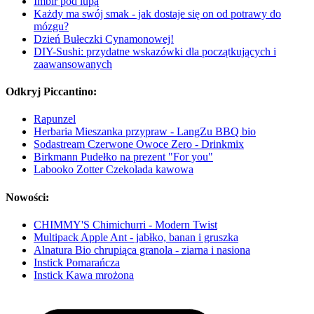
Imbir pod lupą
Każdy ma swój smak - jak dostaje się on od potrawy do
mózgu?
Dzień Bułeczki Cynamonowej!
DIY-Sushi: przydatne wskazówki dla początkujących i
zaawansowanych
Odkryj Piccantino:
Rapunzel
Herbaria Mieszanka przypraw - LangZu BBQ bio
Sodastream Czerwone Owoce Zero - Drinkmix
Birkmann Pudełko na prezent "For you"
Labooko Zotter Czekolada kawowa
Nowości:
CHIMMY'S Chimichurri - Modern Twist
Multipack Apple Ant - jabłko, banan i gruszka
Alnatura Bio chrupiąca granola - ziarna i nasiona
Instick Pomarańcza
Instick Kawa mrożona