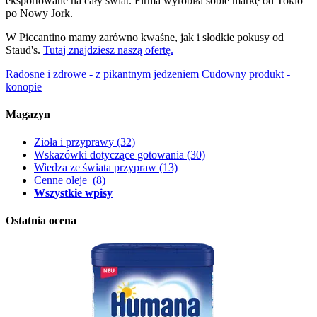
eksportowane na cały świat. Firma wyrobiła sobie markę od Tokio
po Nowy Jork.
W Piccantino mamy zarówno kwaśne, jak i słodkie pokusy od
Staud's.
Tutaj znajdziesz naszą ofertę.
Radosne i zdrowe - z pikantnym jedzeniem
Cudowny produkt -
konopie
Magazyn
Zioła i przyprawy
(32)
Wskazówki dotyczące gotowania
(30)
Wiedza ze świata przypraw
(13)
Cenne oleje
(8)
Wszystkie wpisy
Ostatnia ocena