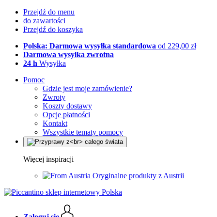
Przejdź do menu
do zawartości
Przejdź do koszyka
Polska: Darmowa wysyłka standardowa
od 229,00 zł
Darmowa wysyłka zwrotna
24 h
Wysyłka
Pomoc
Gdzie jest moje zamówienie?
Zwroty
Koszty dostawy
Opcje płatności
Kontakt
Wszystkie tematy pomocy
Więcej inspiracji
Oryginalne produkty z Austrii
Zaloguj się