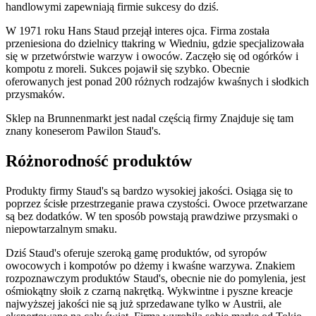
handlowymi zapewniają firmie sukcesy do dziś.
W 1971 roku Hans Staud przejął interes ojca. Firma została
przeniesiona do dzielnicy ttakring w Wiedniu, gdzie specjalizowała
się w przetwórstwie warzyw i owoców. Zaczęło się od ogórków i
kompotu z moreli. Sukces pojawił się szybko. Obecnie
oferowanych jest ponad 200 różnych rodzajów kwaśnych i słodkich
przysmaków.
Sklep na Brunnenmarkt jest nadal częścią firmy Znajduje się tam
znany koneserom Pawilon Staud's.
Różnorodność produktów
Produkty firmy Staud's są bardzo wysokiej jakości. Osiąga się to
poprzez ścisłe przestrzeganie prawa czystości. Owoce przetwarzane
są bez dodatków. W ten sposób powstają prawdziwe przysmaki o
niepowtarzalnym smaku.
Dziś Staud's oferuje szeroką gamę produktów, od syropów
owocowych i kompotów po dżemy i kwaśne warzywa. Znakiem
rozpoznawczym produktów Staud's, obecnie nie do pomylenia, jest
ośmiokątny słoik z czarną nakrętką. Wykwintne i pyszne kreacje
najwyższej jakości nie są już sprzedawane tylko w Austrii, ale