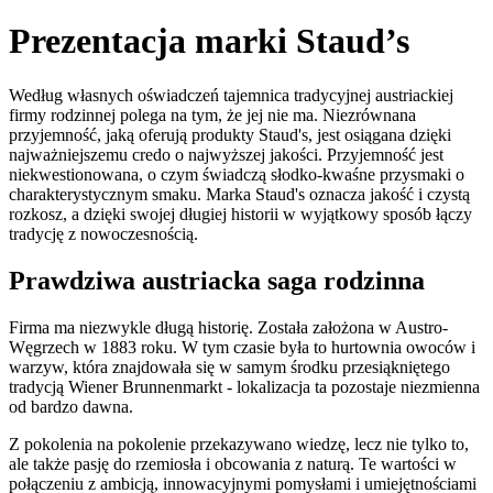
Prezentacja marki Staud’s
Według własnych oświadczeń tajemnica tradycyjnej austriackiej
firmy rodzinnej polega na tym, że jej nie ma. Niezrównana
przyjemność, jaką oferują produkty Staud's, jest osiągana dzięki
najważniejszemu credo o najwyższej jakości. Przyjemność jest
niekwestionowana, o czym świadczą słodko-kwaśne przysmaki o
charakterystycznym smaku. Marka Staud's oznacza jakość i czystą
rozkosz, a dzięki swojej długiej historii w wyjątkowy sposób łączy
tradycję z nowoczesnością.
Prawdziwa austriacka saga rodzinna
Firma ma niezwykle długą historię. Została założona w Austro-
Węgrzech w 1883 roku. W tym czasie była to hurtownia owoców i
warzyw, która znajdowała się w samym środku przesiąkniętego
tradycją Wiener Brunnenmarkt - lokalizacja ta pozostaje niezmienna
od bardzo dawna.
Z pokolenia na pokolenie przekazywano wiedzę, lecz nie tylko to,
ale także pasję do rzemiosła i obcowania z naturą. Te wartości w
połączeniu z ambicją, innowacyjnymi pomysłami i umiejętnościami