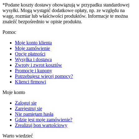
*Podane koszty dostawy obowiązują w przypadku standardowej
wysyłki. Mogą wystąpić dodatkowe opłaty, np. ze względu na
wagę, rozmiar lub właściwości produktów. Informacje te można
znaleźć bezpośrednio w opisie produktu.
Pomoc
Moje konto klienta
Moje zamówienie
Opcje płatności
Wysyłka i dostawa
Zwroty i zwrot kosztów
Promocje i kupony
Potrzebujesz więcej pomocy?
Klienci firmowi
Moje konto
Zaloguj się
Zarejestruj się
Nie pamiętam hasła
Gdzie jest moje zamówienie?
Zrealizuj bon wartościowy
Warto wiedzieć