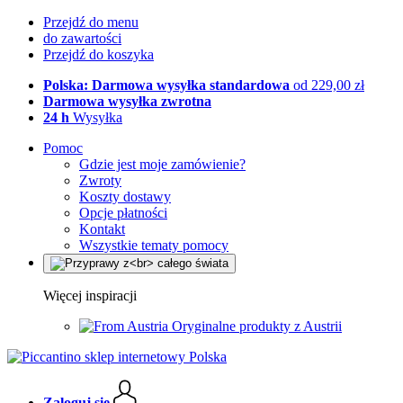
Przejdź do menu
do zawartości
Przejdź do koszyka
Polska: Darmowa wysyłka standardowa
od 229,00 zł
Darmowa wysyłka zwrotna
24 h
Wysyłka
Pomoc
Gdzie jest moje zamówienie?
Zwroty
Koszty dostawy
Opcje płatności
Kontakt
Wszystkie tematy pomocy
Więcej inspiracji
Oryginalne produkty z Austrii
Zaloguj się