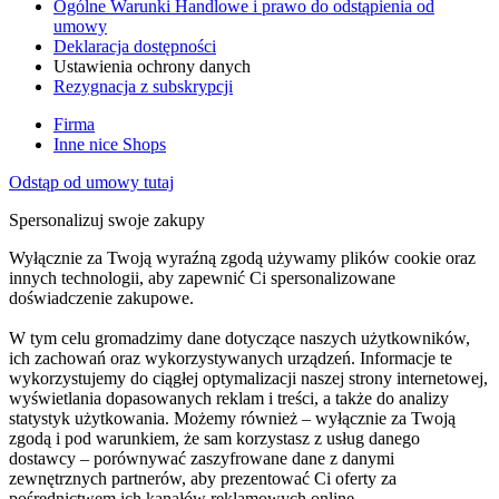
Ogólne Warunki Handlowe i prawo do odstąpienia od
umowy
Deklaracja dostępności
Ustawienia ochrony danych
Rezygnacja z subskrypcji
Firma
Inne nice Shops
Odstąp od umowy tutaj
Spersonalizuj swoje zakupy
Wyłącznie za Twoją wyraźną zgodą używamy plików cookie oraz
innych technologii, aby zapewnić Ci spersonalizowane
doświadczenie zakupowe.
W tym celu gromadzimy dane dotyczące naszych użytkowników,
ich zachowań oraz wykorzystywanych urządzeń. Informacje te
wykorzystujemy do ciągłej optymalizacji naszej strony internetowej,
wyświetlania dopasowanych reklam i treści, a także do analizy
statystyk użytkowania. Możemy również – wyłącznie za Twoją
zgodą i pod warunkiem, że sam korzystasz z usług danego
dostawcy – porównywać zaszyfrowane dane z danymi
zewnętrznych partnerów, aby prezentować Ci oferty za
pośrednictwem ich kanałów reklamowych online.