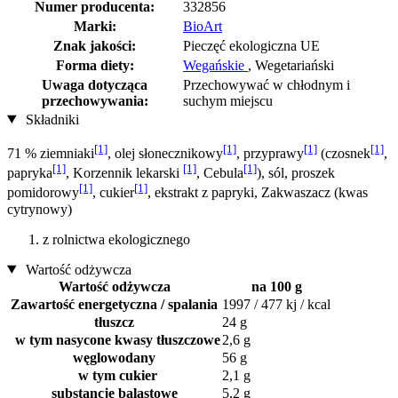
Numer producenta:
332856
Marki:
BioArt
Znak jakości:
Pieczęć ekologiczna UE
Forma diety:
Wegańskie
, Wegetariański
Uwaga dotycząca
Przechowywać w chłodnym i
przechowywania:
suchym miejscu
Składniki
[1]
[1]
[1]
[1]
71 % ziemniaki
, olej słonecznikowy
, przyprawy
(czosnek
,
[1]
[1]
[1]
papryka
, Korzennik lekarski
, Cebula
), sól, proszek
[1]
[1]
pomidorowy
, cukier
, ekstrakt z papryki, Zakwaszacz (kwas
cytrynowy)
z rolnictwa ekologicznego
Wartość odżywcza
Wartość odżywcza
na 100 g
Zawartość energetyczna / spalania
1997 / 477 kj / kcal
tłuszcz
24 g
w tym nasycone kwasy tłuszczowe
2,6 g
węglowodany
56 g
w tym cukier
2,1 g
substancje balastowe
5,2 g