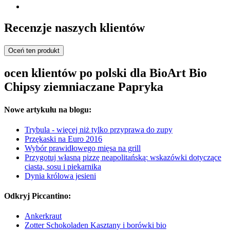
Recenzje naszych klientów
Oceń ten produkt
ocen klientów po polski dla BioArt Bio
Chipsy ziemniaczane Papryka
Nowe artykułu na blogu:
Trybula - więcej niż tylko przyprawa do zupy
Przękaski na Euro 2016
Wybór prawidłowego mięsa na grill
Przygotuj własną pizzę neapolitańską: wskazówki dotyczące
ciasta, sosu i piekarnika
Dynia królowa jesieni
Odkryj Piccantino:
Ankerkraut
Zotter Schokoladen Kasztany i borówki bio