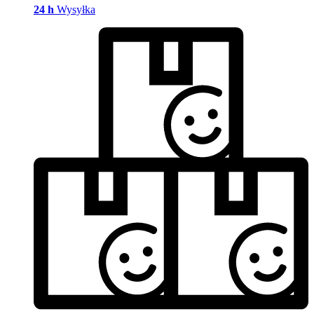
24 h
Wysyłka