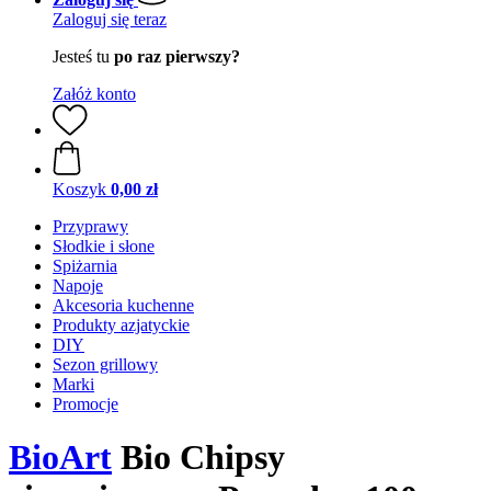
Zaloguj się teraz
Jesteś tu
po raz pierwszy?
Załóż konto
Koszyk
0,00 zł
Przyprawy
Słodkie i słone
Spiżarnia
Napoje
Akcesoria kuchenne
Produkty azjatyckie
DIY
Sezon grillowy
Marki
Promocje
BioArt
Bio Chipsy