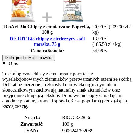
BioArt Bio Chipsy ziemniaczane Papryka,
20,99 zł
(209,90 zł /
100 g
kg)
DE RIT Bio chipsy z ciecierzycy - sól
13,99 zł
morska, 75 g
(186,53 zł / kg)
Cena całkowita:
34,98 zł
Dodaj produkty do koszyka
Opis
Te ekologiczne chipsy ziemniaczane powstają z
wyselekcjonowanych ziemniaków przetwarzanych razem ze skórką.
Delikatnie pieczone na złocisty kolor w ekologicznym oleju
słonecznikowym zachowują naturalny smak ziemniaków oraz
przyjemnie chrupiącą teksturę. Doprawienie papryką nadaje im
łagodnie pikantny aromat i sprawia, że są popularną przekąską na
każdą okazję.
Nr art.:
BIOG-332856
Zawartość:
100 g
EAN:
9006241302089