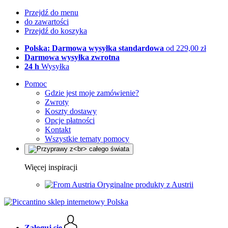
Przejdź do menu
do zawartości
Przejdź do koszyka
Polska: Darmowa wysyłka standardowa
od 229,00 zł
Darmowa wysyłka zwrotna
24 h
Wysyłka
Pomoc
Gdzie jest moje zamówienie?
Zwroty
Koszty dostawy
Opcje płatności
Kontakt
Wszystkie tematy pomocy
Więcej inspiracji
Oryginalne produkty z Austrii
Zaloguj się