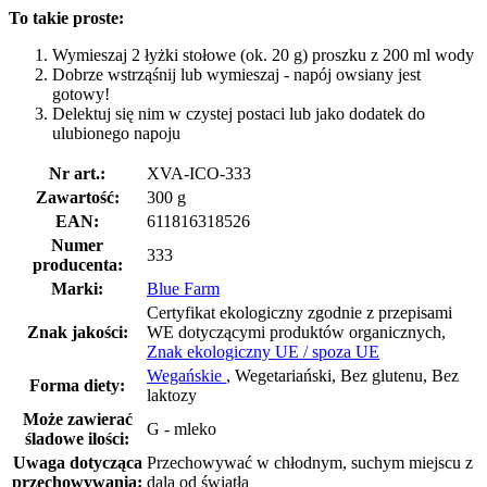
To takie proste:
Wymieszaj 2 łyżki stołowe (ok. 20 g) proszku z 200 ml wody
Dobrze wstrząśnij lub wymieszaj - napój owsiany jest
gotowy!
Delektuj się nim w czystej postaci lub jako dodatek do
ulubionego napoju
Nr art.:
XVA-ICO-333
Zawartość:
300 g
EAN:
611816318526
Numer
333
producenta:
Marki:
Blue Farm
Certyfikat ekologiczny zgodnie z przepisami
Znak jakości:
WE dotyczącymi produktów organicznych,
Znak ekologiczny UE / spoza UE
Wegańskie
, Wegetariański, Bez glutenu, Bez
Forma diety:
laktozy
Może zawierać
G - mleko
śladowe ilości:
Uwaga dotycząca
Przechowywać w chłodnym, suchym miejscu z
przechowywania:
dala od światła