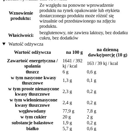
Ze względu na ponowne wprowadzenie
produktu na rynek opakowanie lub etykieta
Wznowienie
dostarczonego produktu może różnić się
produktu:
wizualnie od przedstawionego na zdjęciu
produktu.
bezglutenowy, nie zawiera laktozy, bez dodatku
Właściwości:
cukru, bez dodatków
Wartość odżywcza
na dzienną
Wartość odżywcza
na 100 g
dawkę/porcję (10 g)
Zawartość energetyczna /
1641 / 392
163 / 39 kj / kcal
spalania
kj / kcal
tłuszcz
6 g
0,6 g
w tym nasycone kwasy
1,3 g
0,1 g
tłuszczowe
w tym proste nienasycone
2,3 g
0,2 g
kwasy tłuszczowe
w tym wielonienasycone
2,4 g
0,2 g
kwasy tłuszczowe
węglowodany
77,9 g
7,8 g
w tym cukier
20 g
2 g
substancje balastowe
1,9 g
0,2 g
białko
5,7 g
0,6 g