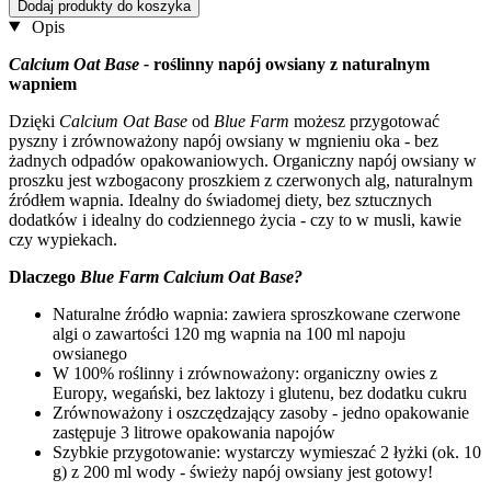
Dodaj produkty do koszyka
Opis
Calcium Oat Base -
roślinny napój owsiany z naturalnym
wapniem
Dzięki
Calcium Oat Base
od
Blue
Farm
możesz przygotować
pyszny i zrównoważony napój owsiany w mgnieniu oka - bez
żadnych odpadów opakowaniowych. Organiczny napój owsiany w
proszku jest wzbogacony proszkiem z czerwonych alg, naturalnym
źródłem wapnia. Idealny do świadomej diety, bez sztucznych
dodatków i idealny do codziennego życia - czy to w musli, kawie
czy wypiekach.
Dlaczego
Blue Farm Calcium Oat Base?
Naturalne źródło wapnia: zawiera sproszkowane czerwone
algi o zawartości 120 mg wapnia na 100 ml napoju
owsianego
W 100% roślinny i zrównoważony: organiczny owies z
Europy, wegański, bez laktozy i glutenu, bez dodatku cukru
Zrównoważony i oszczędzający zasoby - jedno opakowanie
zastępuje 3 litrowe opakowania napojów
Szybkie przygotowanie: wystarczy wymieszać 2 łyżki (ok. 10
g) z 200 ml wody - świeży napój owsiany jest gotowy!