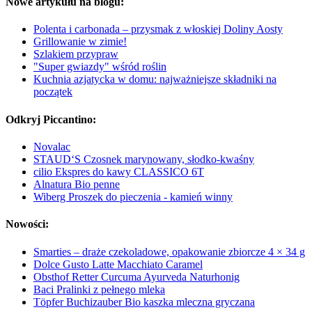
Nowe artykułu na blogu:
Polenta i carbonada – przysmak z włoskiej Doliny Aosty
Grillowanie w zimie!
Szlakiem przypraw
"Super gwiazdy" wśród roślin
Kuchnia azjatycka w domu: najważniejsze składniki na
początek
Odkryj Piccantino:
Novalac
STAUD‘S Czosnek marynowany, słodko-kwaśny
cilio Ekspres do kawy CLASSICO 6T
Alnatura Bio penne
Wiberg Proszek do pieczenia - kamień winny
Nowości:
Smarties – draże czekoladowe, opakowanie zbiorcze 4 × 34 g
Dolce Gusto Latte Macchiato Caramel
Obsthof Retter Curcuma Ayurveda Naturhonig
Baci Pralinki z pełnego mleka
Töpfer Buchizauber Bio kaszka mleczna gryczana