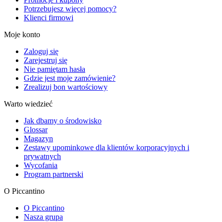
Potrzebujesz więcej pomocy?
Klienci firmowi
Moje konto
Zaloguj się
Zarejestruj się
Nie pamiętam hasła
Gdzie jest moje zamówienie?
Zrealizuj bon wartościowy
Warto wiedzieć
Jak dbamy o środowisko
Glossar
Magazyn
Zestawy upominkowe dla klientów korporacyjnych i
prywatnych
Wycofania
Program partnerski
O Piccantino
O Piccantino
Nasza grupa