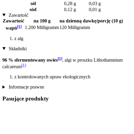
sól
0,28 g
0,03 g
sód
0,12 g
0,01 g
Zawartość
Zawartość
na 100 g
na dzienną dawkę/porcję (10 g)
[1]
1.200 Milligramm
120 Milligramm
wapń
z alg
Składniki
[1]
96 % sfermentowany owies
, algi w proszku Lithothamnium
[1]
calcareum
z kontrolowanych upraw ekologicznych
Informacje prawne
Pasujące produkty