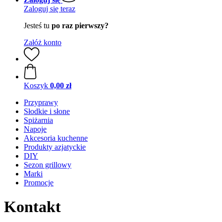
Zaloguj się teraz
Jesteś tu
po raz pierwszy?
Załóż konto
Koszyk
0,00 zł
Przyprawy
Słodkie i słone
Spiżarnia
Napoje
Akcesoria kuchenne
Produkty azjatyckie
DIY
Sezon grillowy
Marki
Promocje
Kontakt