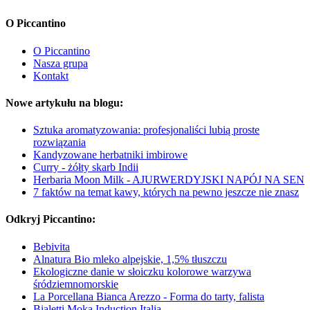
O Piccantino
O Piccantino
Nasza grupa
Kontakt
Nowe artykułu na blogu:
Sztuka aromatyzowania: profesjonaliści lubią proste
rozwiązania
Kandyzowane herbatniki imbirowe
Curry - żółty skarb Indii
Herbaria Moon Milk - AJURWERDYJSKI NAPÓJ NA SEN
7 faktów na temat kawy, których na pewno jeszcze nie znasz
Odkryj Piccantino:
Bebivita
Alnatura Bio mleko alpejskie, 1,5% tłuszczu
Ekologiczne danie w słoiczku kolorowe warzywa
śródziemnomorskie
La Porcellana Bianca Arezzo - Forma do tarty, falista
Bialetti Moka Induction Italia