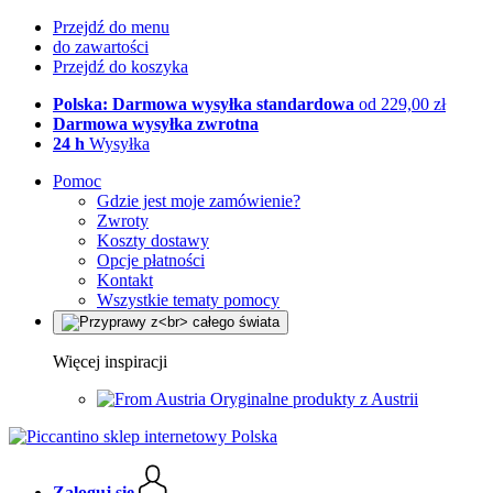
Przejdź do menu
do zawartości
Przejdź do koszyka
Polska: Darmowa wysyłka standardowa
od 229,00 zł
Darmowa wysyłka zwrotna
24 h
Wysyłka
Pomoc
Gdzie jest moje zamówienie?
Zwroty
Koszty dostawy
Opcje płatności
Kontakt
Wszystkie tematy pomocy
Więcej inspiracji
Oryginalne produkty z Austrii
Zaloguj się