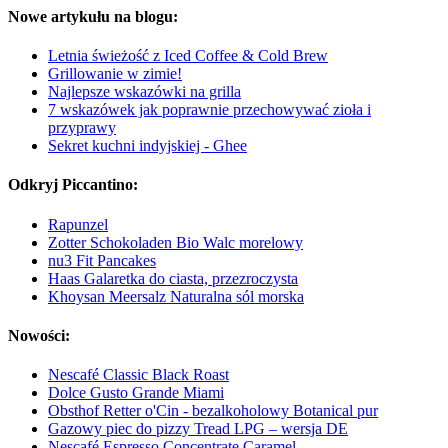
Nowe artykułu na blogu:
Letnia świeżość z Iced Coffee & Cold Brew
Grillowanie w zimie!
Najlepsze wskazówki na grilla
7 wskazówek jak poprawnie przechowywać zioła i
przyprawy
Sekret kuchni indyjskiej - Ghee
Odkryj Piccantino:
Rapunzel
Zotter Schokoladen Bio Walc morelowy
nu3 Fit Pancakes
Haas Galaretka do ciasta, przezroczysta
Khoysan Meersalz Naturalna sól morska
Nowości:
Nescafé Classic Black Roast
Dolce Gusto Grande Miami
Obsthof Retter o'Cin - bezalkoholowy Botanical pur
Gazowy piec do pizzy Tread LPG – wersja DE
Nescafé Espresso Concentrate Caramel