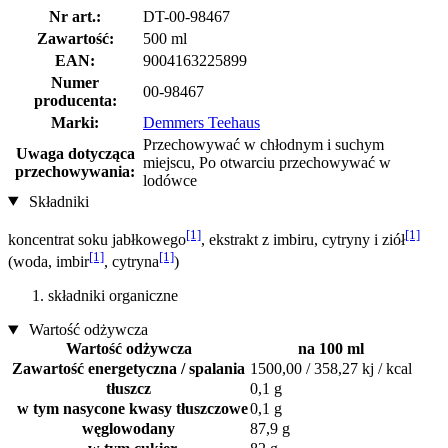
Nr art.:
DT-00-98467
Zawartość:
500 ml
EAN:
9004163225899
Numer
00-98467
producenta:
Marki:
Demmers Teehaus
Przechowywać w chłodnym i suchym
Uwaga dotycząca
miejscu, Po otwarciu przechowywać w
przechowywania:
lodówce
Składniki
[1]
[1]
koncentrat soku jabłkowego
, ekstrakt z imbiru, cytryny i ziół
[1]
[1]
(woda, imbir
, cytryna
)
składniki organiczne
Wartość odżywcza
Wartość odżywcza
na 100 ml
Zawartość energetyczna / spalania
1500,00 / 358,27 kj / kcal
tłuszcz
0,1 g
w tym nasycone kwasy tłuszczowe
0,1 g
węglowodany
87,9 g