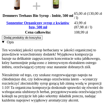
65,00 zł
(130,00 zł
Demmers Teehaus Bio Syrop - Imbir, 500 ml
/ l)
Sonnentor Organiczny syrop z kwiatów
43,99 zł
bzu, 500 ml
(87,98 zł / l)
Cena całkowita:
108,99 zł
Dodaj produkty do koszyka
Opis
Ten wysokiej jakości syrop herbaciany w jakości organicznej to
prawdziwie wszechstronny dodatek! Wyjątkowa kompozycja
bazuje na delikatnie zagęszczonym koncentracie soku jabłkowego,
który harmonijnie połączono z intensywnym ekstraktem ostrego
imbiru, orzeźwiającej cytryny oraz starannie dobranych ziół.
Niezależnie od tego, czy szukasz rozgrzewającego napoju na
chłodniejsze dni, czy lodowatego orzeźwienia latem – wystarczy
rozcieńczyć złocistożółty syrop gorącą lub zimną wodą w proporcji
1:10! Ta organiczna kompozycja doskonale sprawdzi się również do
wzbogacania ulubionych herbat, przygotowywania orzeźwiających
koktajli na przyjęcie lub jako sekretny składnik ponczu, nadając
każdemu napojowi wyjątkowy aromatyczny akcent.