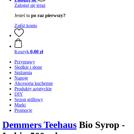
Zaloguj się teraz
Jesteś tu
po raz pierwszy?
Załóż konto
Koszyk
0,00 zł
Przyprawy
Słodkie i słone
Spiżarnia
Napoje
Akcesoria kuchenne
Produkty azjatyckie
DIY
Sezon grillowy
Marki
Promocje
Demmers Teehaus
Bio Syrop -