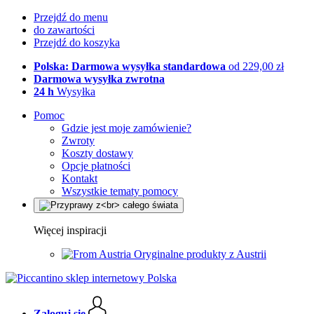
Przejdź do menu
do zawartości
Przejdź do koszyka
Polska: Darmowa wysyłka standardowa
od 229,00 zł
Darmowa wysyłka zwrotna
24 h
Wysyłka
Pomoc
Gdzie jest moje zamówienie?
Zwroty
Koszty dostawy
Opcje płatności
Kontakt
Wszystkie tematy pomocy
Więcej inspiracji
Oryginalne produkty z Austrii
Zaloguj się