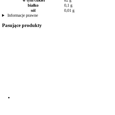
w tym cukier
82 g
białko
0,1 g
sól
0,01 g
Informacje prawne
Pasujące produkty