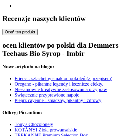
Recenzje naszych klientów
Oceń ten produkt
ocen klientów po polski dla Demmers
Teehaus Bio Syrop - Imbir
Nowe artykułu na blogu:
Frierss - szlachetny smak od pokoleń (z przepisem)
Oregano - pikantne legendy i lecznicze efekty.
Niesamowite kreatywne zastosowania przypraw
Świątecznie przyprawione napoje
Pieprz cayenne - smaczny, pikantny i zdrowy
Odkryj Piccantino:
Tony's Chocolonely
KOTÁNYI Zioła prowansalskie
TEEKANNE Premium Selection Box