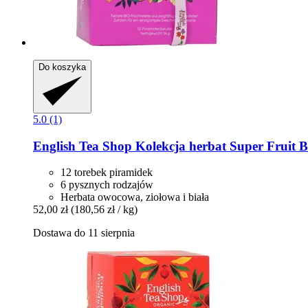
Do koszyka
5.0 (1)
English Tea Shop
Kolekcja herbat Super Fruit BI
12 torebek piramidek
6 pysznych rodzajów
Herbata owocowa, ziołowa i biała
52,00 zł
(180,56 zł / kg)
Dostawa do 11 sierpnia