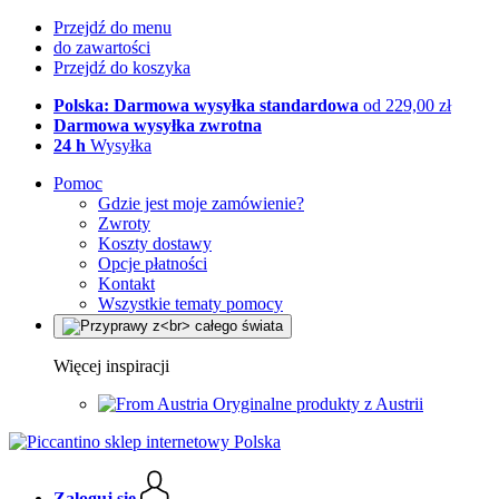
Przejdź do menu
do zawartości
Przejdź do koszyka
Polska: Darmowa wysyłka standardowa
od 229,00 zł
Darmowa wysyłka zwrotna
24 h
Wysyłka
Pomoc
Gdzie jest moje zamówienie?
Zwroty
Koszty dostawy
Opcje płatności
Kontakt
Wszystkie tematy pomocy
Więcej inspiracji
Oryginalne produkty z Austrii
Zaloguj się