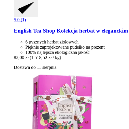
5.0 (1)
English Tea Shop
Kolekcja herbat w eleganckim 
6 pysznych herbat ziołowych
Pięknie zaprojektowane pudełko na prezent
100% najlepsza ekologiczna jakość
82,00 zł
(1 518,52 zł / kg)
Dostawa do 11 sierpnia