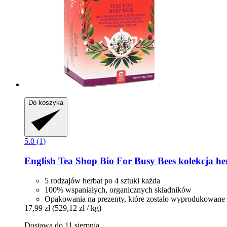
Do koszyka
5.0 (1)
English Tea Shop
Bio For Busy Bees kolekcja her
5 rodzajów herbat po 4 sztuki każda
100% wspaniałych, organicznych składników
Opakowania na prezenty, które zostało wyprodukowane 
17,99 zł
(529,12 zł / kg)
Dostawa do 11 sierpnia