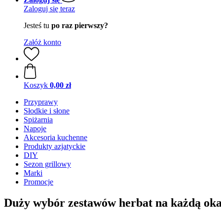
Zaloguj się teraz
Jesteś tu
po raz pierwszy?
Załóż konto
Koszyk
0,00 zł
Przyprawy
Słodkie i słone
Spiżarnia
Napoje
Akcesoria kuchenne
Produkty azjatyckie
DIY
Sezon grillowy
Marki
Promocje
Duży wybór zestawów herbat na każdą oka