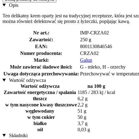
Opis
Ten delikatny krem oparty jest na tradycyjnej recepturze, która jest
można również delektować się prosto z łyżeczki, popijając kawą.
Nr art.:
IMP-CRZA02
Zawartość:
250 g
EAN:
8001130846546
Numer producenta:
CRZA02
Marki:
Galup
Może zawierać śladowe ilości:
G - mleko, H - orzechy
Uwaga dotycząca przechowywania:
Przechowywać w temperaturz
Wartość odżywcza
Wartość odżywcza
na 100 g
Zawartość energetyczna / spalania
1185 / 283 kj / kcal
tłuszcz
6,2 g
w tym nasycone kwasy tłuszczowe
2,2 g
węglowodany
51 g
w tym cukier
50 g
białko
3,7 g
sól
0,03 g
Składniki