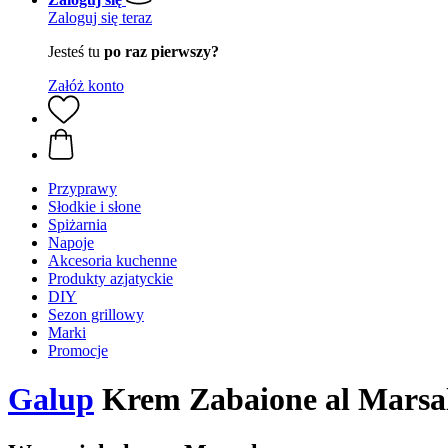
Zaloguj się teraz
Jesteś tu
po raz pierwszy?
Załóż konto
Przyprawy
Słodkie i słone
Spiżarnia
Napoje
Akcesoria kuchenne
Produkty azjatyckie
DIY
Sezon grillowy
Marki
Promocje
Galup
Krem Zabaione al Marsal