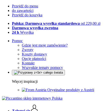
Przejdź do menu
do zawartości
Przejdź do koszyka
Polska: Darmowa wysyłka standardowa
od 229,00 zł
Darmowa wysyłka zwrotna
24 h
Wysyłka
Pomoc
Gdzie jest moje zamówienie?
Zwroty
Koszty dostawy
Opcje płatności
Kontakt
Wszystkie tematy pomocy
Więcej inspiracji
Oryginalne produkty z Austrii
Zaloguj się