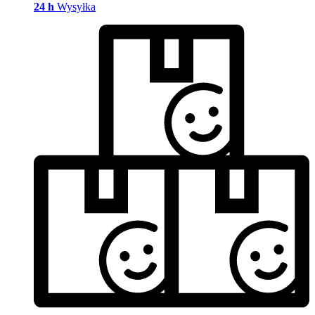
24 h
Wysyłka