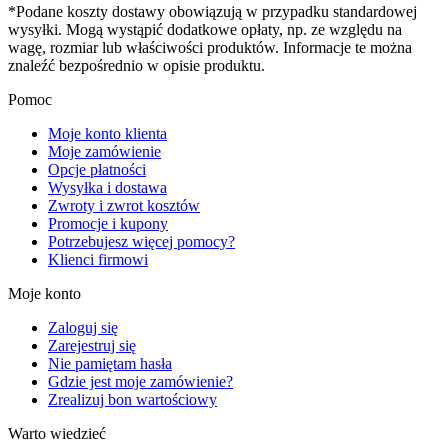
*Podane koszty dostawy obowiązują w przypadku standardowej
wysyłki. Mogą wystąpić dodatkowe opłaty, np. ze względu na
wagę, rozmiar lub właściwości produktów. Informacje te można
znaleźć bezpośrednio w opisie produktu.
Pomoc
Moje konto klienta
Moje zamówienie
Opcje płatności
Wysyłka i dostawa
Zwroty i zwrot kosztów
Promocje i kupony
Potrzebujesz więcej pomocy?
Klienci firmowi
Moje konto
Zaloguj się
Zarejestruj się
Nie pamiętam hasła
Gdzie jest moje zamówienie?
Zrealizuj bon wartościowy
Warto wiedzieć