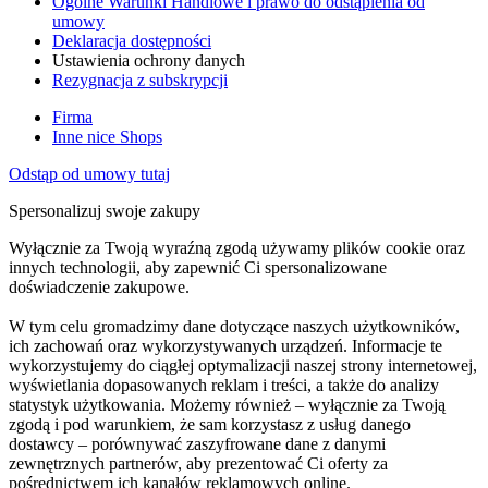
Ogólne Warunki Handlowe i prawo do odstąpienia od
umowy
Deklaracja dostępności
Ustawienia ochrony danych
Rezygnacja z subskrypcji
Firma
Inne nice Shops
Odstąp od umowy tutaj
Spersonalizuj swoje zakupy
Wyłącznie za Twoją wyraźną zgodą używamy plików cookie oraz
innych technologii, aby zapewnić Ci spersonalizowane
doświadczenie zakupowe.
W tym celu gromadzimy dane dotyczące naszych użytkowników,
ich zachowań oraz wykorzystywanych urządzeń. Informacje te
wykorzystujemy do ciągłej optymalizacji naszej strony internetowej,
wyświetlania dopasowanych reklam i treści, a także do analizy
statystyk użytkowania. Możemy również – wyłącznie za Twoją
zgodą i pod warunkiem, że sam korzystasz z usług danego
dostawcy – porównywać zaszyfrowane dane z danymi
zewnętrznych partnerów, aby prezentować Ci oferty za
pośrednictwem ich kanałów reklamowych online.