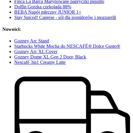
Finca La Barca Marynowane papryczki piquillo
Dolfin Gorzka czekolada 88%
BEBA Napój mleczny JUNIOR 1+
Stay Spiced! Caprese - sól dla pomidorów i mozzarelli
Nowości:
Gozney Arc Stand
Starbucks White Mocha do NESCAFÉ® Dolce Gusto®
Gozney Arc XL Cover
Gozney Dome XL Gen 2 Door, Black
Nescafé 3in1 Creamy Latte