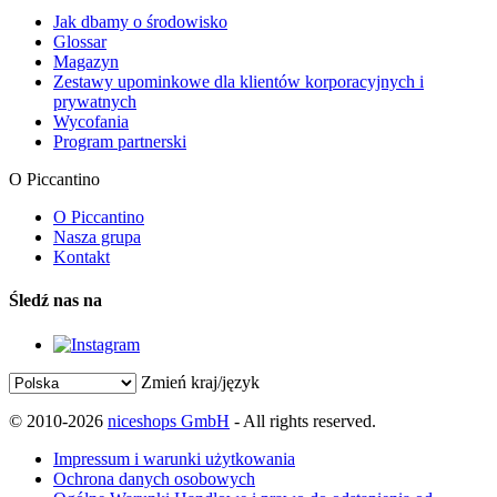
Jak dbamy o środowisko
Glossar
Magazyn
Zestawy upominkowe dla klientów korporacyjnych i
prywatnych
Wycofania
Program partnerski
O Piccantino
O Piccantino
Nasza grupa
Kontakt
Śledź nas na
Zmień kraj/język
© 2010-2026
niceshops GmbH
- All rights reserved.
Impressum i warunki użytkowania
Ochrona danych osobowych