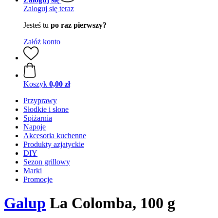
Zaloguj się teraz
Jesteś tu
po raz pierwszy?
Załóż konto
Koszyk
0,00 zł
Przyprawy
Słodkie i słone
Spiżarnia
Napoje
Akcesoria kuchenne
Produkty azjatyckie
DIY
Sezon grillowy
Marki
Promocje
Galup
La Colomba, 100 g