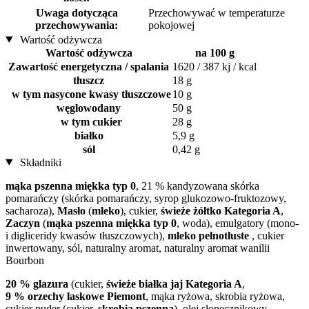
Uwaga dotycząca
Przechowywać w temperaturze
przechowywania:
pokojowej
Wartość odżywcza
Wartość odżywcza
na 100 g
Zawartość energetyczna / spalania
1620 / 387 kj / kcal
tłuszcz
18 g
w tym nasycone kwasy tłuszczowe
10 g
węglowodany
50 g
w tym cukier
28 g
białko
5,9 g
sól
0,42 g
Składniki
mąka pszenna miękka typ 0
, 21 % kandyzowana skórka
pomarańczy (skórka pomarańczy, syrop glukozowo-fruktozowy,
sacharoza),
Masło
(
mleko
), cukier,
świeże żółtko Kategoria A
,
Zaczyn
(
mąka pszenna miękka typ 0
, woda), emulgatory (mono-
i digliceridy kwasów tłuszczowych),
mleko pełnotłuste
, cukier
inwertowany, sól, naturalny aromat, naturalny aromat wanilii
Bourbon
20 % glazura
(cukier,
świeże białka jaj Kategoria A
,
9 % orzechy laskowe Piemont
, mąka ryżowa, skrobia ryżowa,
cukier puder (cukier,
skrobia pszenna
), olej słonecznikowy,