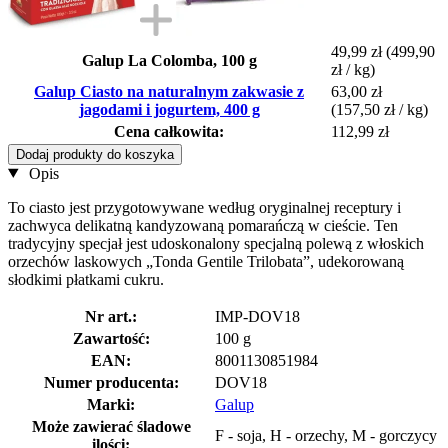
49,99 zł
(499,90
Galup La Colomba, 100 g
zł / kg)
Galup Ciasto na naturalnym zakwasie z
63,00 zł
jagodami i jogurtem, 400 g
(157,50 zł / kg)
Cena całkowita:
112,99 zł
Dodaj produkty do koszyka
Opis
To ciasto jest przygotowywane według oryginalnej receptury i
zachwyca delikatną kandyzowaną pomarańczą w cieście. Ten
tradycyjny specjał jest udoskonalony specjalną polewą z włoskich
orzechów laskowych „Tonda Gentile Trilobata”, udekorowaną
słodkimi płatkami cukru.
Nr art.:
IMP-DOV18
Zawartość:
100 g
EAN:
8001130851984
Numer producenta:
DOV18
Marki:
Galup
Może zawierać śladowe
F - soja, H - orzechy, M - gorczycy
ilości: