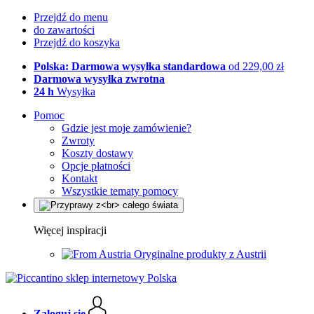
Przejdź do menu
do zawartości
Przejdź do koszyka
Polska: Darmowa wysyłka standardowa
od 229,00 zł
Darmowa wysyłka zwrotna
24 h
Wysyłka
Pomoc
Gdzie jest moje zamówienie?
Zwroty
Koszty dostawy
Opcje płatności
Kontakt
Wszystkie tematy pomocy
Więcej inspiracji
Oryginalne produkty z Austrii
Zaloguj się