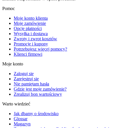
Pomoc
Moje konto klienta
Moje zamówienie
Opcje płatności
Wysyłka i dostawa
Zwroty i zwrot kosztów
Promocje i kupony
Potrzebujesz więcej pomocy?
Klienci firmowi
Moje konto
Zaloguj się
Zarejestruj się
Nie pamiętam hasła
Gdzie jest moje zamówienie?
Zrealizuj bon wartościowy
Warto wiedzieć
Jak dbamy o środowisko
Glossar
Magazyn