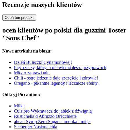
Recenzje naszych klientów
Oceń ten produkt
ocen klientów po polski dla guzzini Toster
"Sous Chef"
Nowe artykułu na blogu:
Dzień Bułeczki Cynamonowej!
Pięć rzeczy, których nie wiedziałeś o przyprawach
Mity o zaprawianiu
Chili - ostre jedzenie daje szczęście i zdrowie!
Oregano - pikantne legendy i lecznicze efekty.
Odkryj Piccantino:
Milka
Cuisipro Wykrawacz do jabłek z dźwignią
Rustichella d'Abruzzo Orecchiette
ahead Syrop Zero Sugar - limonka i mięta
Seeberger Nasiona chia