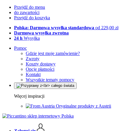
Przejdź do menu
do zawartości
Przejdź do koszyka
Polska: Darmowa wysyłka standardowa
od 229,00 zł
Darmowa wysyłka zwrotna
24 h
Wysyłka
Pomoc
Gdzie jest moje zamówienie?
Zwroty
Koszty dostawy
Opcje płatności
Kontakt
Wszystkie tematy pomocy
Więcej inspiracji
Oryginalne produkty z Austrii
Zaloguj się