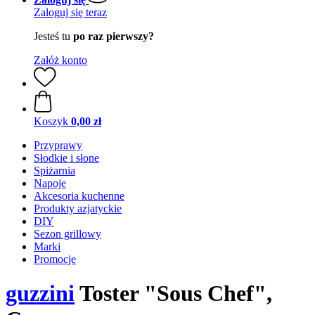
Zaloguj się teraz
Jesteś tu
po raz pierwszy?
Załóż konto
Koszyk
0,00 zł
Przyprawy
Słodkie i słone
Spiżarnia
Napoje
Akcesoria kuchenne
Produkty azjatyckie
DIY
Sezon grillowy
Marki
Promocje
guzzini
Toster "Sous Chef",