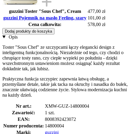
guzzini Toster "Sous Chef", Cream
477,00 zł
guzzini Pojemnik na masło Feeling, szary
101,00 zł
Cena całkowita:
578,00 zł
Dodaj produkty do koszyka
Opis
Toster "Sous Chef" ze szczypcami łączy elegancki design z
inteligentną funkcjonalnością. Niezależnie od tego, czy chodzi o
chrupiące tosty rano, czy ciepłe wypieki po południu - dzięki
wszechstronnym ustawieniom możesz osiągnąć każdy rezultat
dokładnie tak, jak lubisz.
Praktyczna funkcja szczypiec zapewnia łatwą obsługę, a
przemyślane detale, takie jak tacka na okruchy i nasadka do bułek,
znacznie ułatwiają codzienne życie. Stylowa modernizacja kuchni
na każdy dzień.
Nr art.:
XMW-GUZ-14800004
Zawartość:
1 szt.
EAN:
8008392423072
Numer producenta:
14800004
Marki:
guzzini