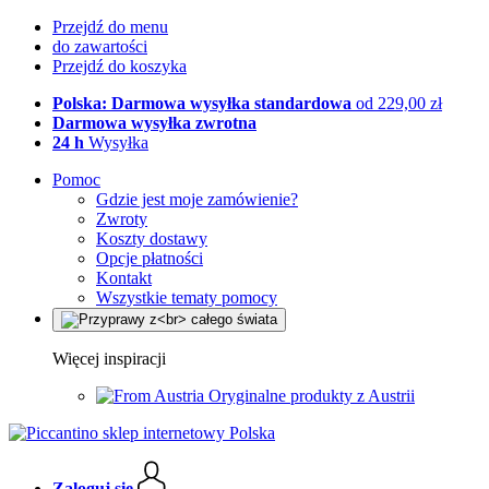
Przejdź do menu
do zawartości
Przejdź do koszyka
Polska: Darmowa wysyłka standardowa
od 229,00 zł
Darmowa wysyłka zwrotna
24 h
Wysyłka
Pomoc
Gdzie jest moje zamówienie?
Zwroty
Koszty dostawy
Opcje płatności
Kontakt
Wszystkie tematy pomocy
Więcej inspiracji
Oryginalne produkty z Austrii
Zaloguj się