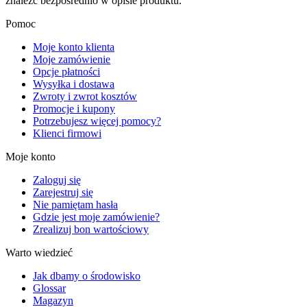
znaleźć bezpośrednio w opisie produktu.
Pomoc
Moje konto klienta
Moje zamówienie
Opcje płatności
Wysyłka i dostawa
Zwroty i zwrot kosztów
Promocje i kupony
Potrzebujesz więcej pomocy?
Klienci firmowi
Moje konto
Zaloguj się
Zarejestruj się
Nie pamiętam hasła
Gdzie jest moje zamówienie?
Zrealizuj bon wartościowy
Warto wiedzieć
Jak dbamy o środowisko
Glossar
Magazyn