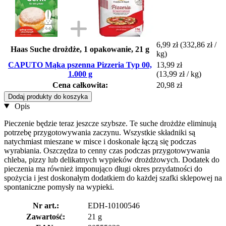
6,99 zł
(332,86 zł /
Haas Suche drożdże, 1 opakowanie, 21 g
kg)
CAPUTO Mąka pszenna Pizzeria Typ 00,
13,99 zł
1.000 g
(13,99 zł / kg)
Cena całkowita:
20,98 zł
Dodaj produkty do koszyka
Opis
Pieczenie będzie teraz jeszcze szybsze. Te suche drożdże eliminują
potrzebę przygotowywania zaczynu. Wszystkie składniki są
natychmiast mieszane w misce i doskonale łączą się podczas
wyrabiania. Oszczędza to cenny czas podczas przygotowywania
chleba, pizzy lub delikatnych wypieków drożdżowych. Dodatek do
pieczenia ma również imponująco długi okres przydatności do
spożycia i jest doskonałym dodatkiem do każdej szafki sklepowej na
spontaniczne pomysły na wypieki.
Nr art.:
EDH-10100546
Zawartość:
21 g