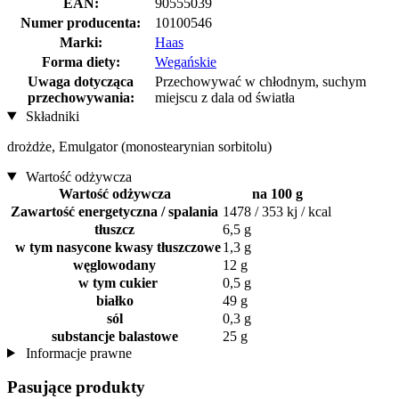
EAN:
90555039
Numer producenta:
10100546
Marki:
Haas
Forma diety:
Wegańskie
Uwaga dotycząca
Przechowywać w chłodnym, suchym
przechowywania:
miejscu z dala od światła
Składniki
drożdże, Emulgator (monostearynian sorbitolu)
Wartość odżywcza
Wartość odżywcza
na 100 g
Zawartość energetyczna / spalania
1478 / 353 kj / kcal
tłuszcz
6,5 g
w tym nasycone kwasy tłuszczowe
1,3 g
węglowodany
12 g
w tym cukier
0,5 g
białko
49 g
sól
0,3 g
substancje balastowe
25 g
Informacje prawne
Pasujące produkty