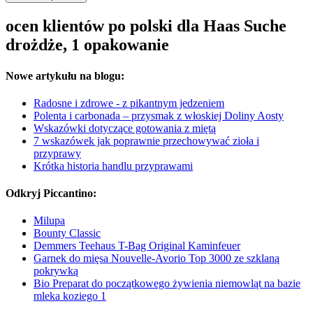
ocen klientów po polski dla Haas Suche
drożdże, 1 opakowanie
Nowe artykułu na blogu:
Radosne i zdrowe - z pikantnym jedzeniem
Polenta i carbonada – przysmak z włoskiej Doliny Aosty
Wskazówki dotyczące gotowania z miętą
7 wskazówek jak poprawnie przechowywać zioła i
przyprawy
Krótka historia handlu przyprawami
Odkryj Piccantino:
Milupa
Bounty Classic
Demmers Teehaus T-Bag Original Kaminfeuer
Garnek do mięsa Nouvelle-Avorio Top 3000 ze szklaną
pokrywką
Bio Preparat do początkowego żywienia niemowląt na bazie
mleka koziego 1