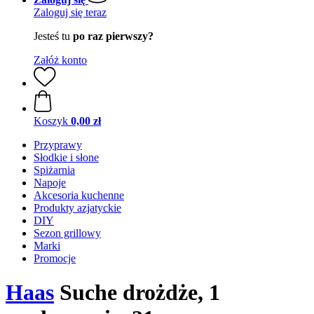
Zaloguj się teraz
Jesteś tu
po raz pierwszy?
Załóż konto
Koszyk
0,00 zł
Przyprawy
Słodkie i słone
Spiżarnia
Napoje
Akcesoria kuchenne
Produkty azjatyckie
DIY
Sezon grillowy
Marki
Promocje
Haas
Suche drożdże, 1