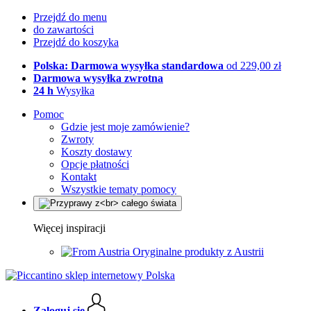
Przejdź do menu
do zawartości
Przejdź do koszyka
Polska: Darmowa wysyłka standardowa
od 229,00 zł
Darmowa wysyłka zwrotna
24 h
Wysyłka
Pomoc
Gdzie jest moje zamówienie?
Zwroty
Koszty dostawy
Opcje płatności
Kontakt
Wszystkie tematy pomocy
Więcej inspiracji
Oryginalne produkty z Austrii
Zaloguj się