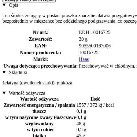
Opis
Ten środek żelujący w postaci proszku znacznie ułatwia przygotow
bezpośrednio w mieszance bez oddzielnego podgrzewania, co oszczę
Nr art.:
EDH-10016725
Zawartość:
30 g
EAN:
9055500167006
Numer producenta:
10016725
Marki:
Haas
Uwaga dotycząca przechowywania:
Przechowywać w chłodnym, su
Składniki
żelatyna (dwutlenek siarki), glukoza
Wartość odżywcza
Wartość odżywcza
Ilość
Zawartość energetyczna / spalania
1557 / 372 kj / kcal
tłuszcz
0,1 g
w tym nasycone kwasy tłuszczowe
0,1 g
węglowodany
48 g
w tym cukier
0,5 g
białko
45 g