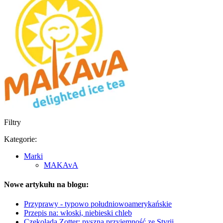
Filtry
Kategorie:
Marki
MAKAvA
Nowe artykułu na blogu:
Przyprawy - typowo południowoamerykańskie
Przepis na: włoski, niebieski chleb
Czekolada Zotter: pyszna przyjemność ze Styrii