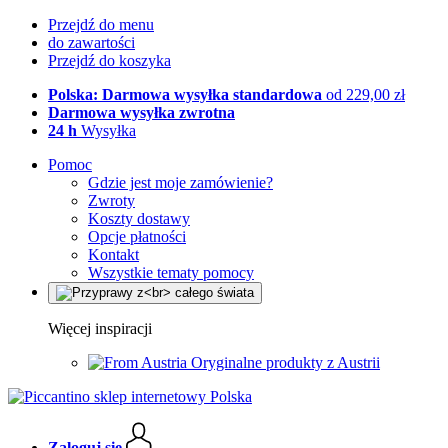
Przejdź do menu
do zawartości
Przejdź do koszyka
Polska: Darmowa wysyłka standardowa
od 229,00 zł
Darmowa wysyłka zwrotna
24 h
Wysyłka
Pomoc
Gdzie jest moje zamówienie?
Zwroty
Koszty dostawy
Opcje płatności
Kontakt
Wszystkie tematy pomocy
Więcej inspiracji
Oryginalne produkty z Austrii
Zaloguj się