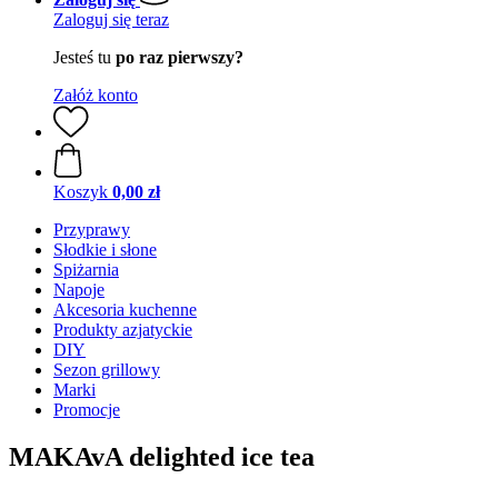
Zaloguj się teraz
Jesteś tu
po raz pierwszy?
Załóż konto
Koszyk
0,00 zł
Przyprawy
Słodkie i słone
Spiżarnia
Napoje
Akcesoria kuchenne
Produkty azjatyckie
DIY
Sezon grillowy
Marki
Promocje
MAKAvA delighted ice tea