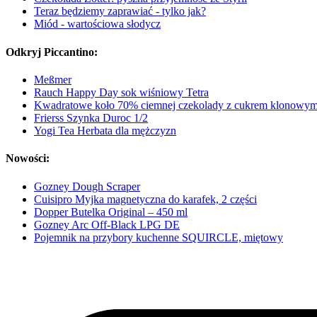
Teraz będziemy zaprawiać - tylko jak?
Miód - wartościowa słodycz
Odkryj Piccantino:
Meßmer
Rauch Happy Day sok wiśniowy Tetra
Kwadratowe koło 70% ciemnej czekolady z cukrem klonowy
Frierss Szynka Duroc 1/2
Yogi Tea Herbata dla mężczyzn
Nowości:
Gozney Dough Scraper
Cuisipro Myjka magnetyczna do karafek, 2 części
Dopper Butelka Original – 450 ml
Gozney Arc Off-Black LPG DE
Pojemnik na przybory kuchenne SQUIRCLE, miętowy