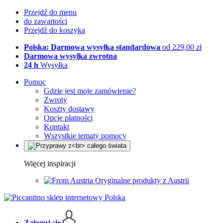
Przejdź do menu
do zawartości
Przejdź do koszyka
Polska: Darmowa wysyłka standardowa
od 229,00 zł
Darmowa wysyłka zwrotna
24 h
Wysyłka
Pomoc
Gdzie jest moje zamówienie?
Zwroty
Koszty dostawy
Opcje płatności
Kontakt
Wszystkie tematy pomocy
Więcej inspiracji
Oryginalne produkty z Austrii
Zaloguj się