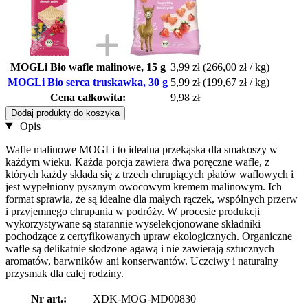
MOGLi Bio wafle malinowe, 15 g
3,99 zł
(266,00 zł / kg)
MOGLi Bio serca truskawka, 30 g
5,99 zł
(199,67 zł / kg)
Cena całkowita:
9,98 zł
Dodaj produkty do koszyka
Opis
Wafle malinowe MOGLi to idealna przekąska dla smakoszy w
każdym wieku. Każda porcja zawiera dwa poręczne wafle, z
których każdy składa się z trzech chrupiących płatów waflowych i
jest wypełniony pysznym owocowym kremem malinowym. Ich
format sprawia, że są idealne dla małych rączek, wspólnych przerw
i przyjemnego chrupania w podróży. W procesie produkcji
wykorzystywane są starannie wyselekcjonowane składniki
pochodzące z certyfikowanych upraw ekologicznych. Organiczne
wafle są delikatnie słodzone agawą i nie zawierają sztucznych
aromatów, barwników ani konserwantów. Uczciwy i naturalny
przysmak dla całej rodziny.
Nr art.:
XDK-MOG-MD00830