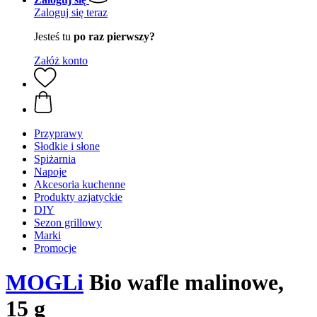
Zaloguj się teraz
Jesteś tu
po raz pierwszy?
Załóż konto
Przyprawy
Słodkie i słone
Spiżarnia
Napoje
Akcesoria kuchenne
Produkty azjatyckie
DIY
Sezon grillowy
Marki
Promocje
MOGLi
Bio wafle malinowe,
15 g