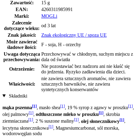
Zawartość:
15 g
EAN:
4260311985991
Marki:
MOGLi
Zalecenie
od 3 lat
dotyczące wieku:
Znak jakości:
Znak ekologiczny UE / spoza UE
Może zawierać
F - soja, H - orzechy
śladowe ilości:
Uwaga dotycząca
Przechowywać w chłodnym, suchym miejscu z
przechowywania:
dala od światła
Nie pozostawiać bez nadzoru ani nie kłaść się
Ostrzeżenie:
do jedzenia. Ryzyko zadławienia dla dzieci.
nie zawiera sztucznych aromatów, nie zawiera
Właściwości:
sztucznych barwników, nie zawiera
syntetycznych konserwantów
Składniki
[1]
[1]
[1]
mąka pszenna
, masło shea
, 19 % syrop z agawy w proszku
,
[1]
[1]
olej palmowy
,
odtłuszczone mleko w proszku
, skrobia
[1]
[1]
[1]
ziemniaczana
, 2 % suszone maliny
,
olej słonecznikowy
,
[1]
lecytyna słonecznikowa
, Magnesiumcarbonat, sól morska,
wodorowęglan sodu