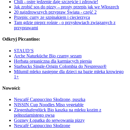
Chili - ostre jedzenie daje szczęście i zdrowie!
Jak zrobić sos do pizzy – prosty przepis jak we Włoszech
20 najzdrowszych przypraw Świata - część 2
Przepis: curry ze szpinakiem i ciecierzycą
Tam gdzie pieprz rośnie - o przysłowiach związanych z
przyprawami
Odkryj Piccantino:
STAUD‘S
Arche Naturküche Bio czarny sezam
Herbata organiczna dla karmiących piersią
Starbucks Single-Origin Colombia do Nespresso®
Milumil mleko następne dla dzieci na bazie mleka krowiego
1+
Nowości:
Nescafé Cappuccino Słodzone, puszka
NISSIN Cup Noodles Miso vegetable
Ziegenhaferglück Bio kaszka na mleku kozim z
pełnoziarnistego owsa
Gozney Łopatka do serwowania pizzy
Nescafé Cappuccino Słodzone