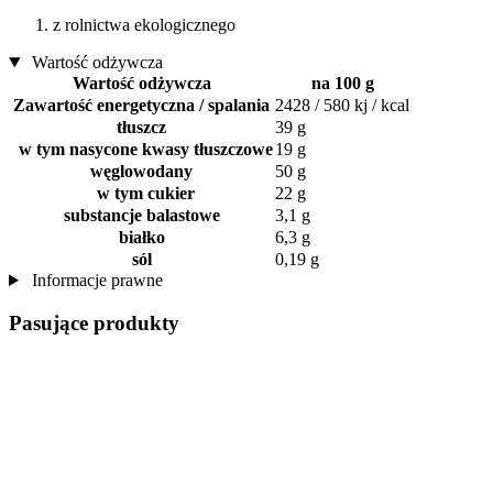
z rolnictwa ekologicznego
Wartość odżywcza
Wartość odżywcza
na 100 g
Zawartość energetyczna / spalania
2428 / 580 kj / kcal
tłuszcz
39 g
w tym nasycone kwasy tłuszczowe
19 g
węglowodany
50 g
w tym cukier
22 g
substancje balastowe
3,1 g
białko
6,3 g
sól
0,19 g
Informacje prawne
Pasujące produkty