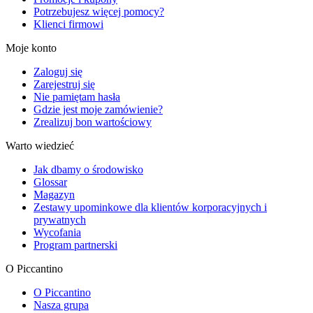
Potrzebujesz więcej pomocy?
Klienci firmowi
Moje konto
Zaloguj się
Zarejestruj się
Nie pamiętam hasła
Gdzie jest moje zamówienie?
Zrealizuj bon wartościowy
Warto wiedzieć
Jak dbamy o środowisko
Glossar
Magazyn
Zestawy upominkowe dla klientów korporacyjnych i
prywatnych
Wycofania
Program partnerski
O Piccantino
O Piccantino
Nasza grupa