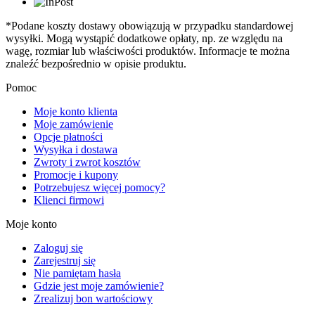
*Podane koszty dostawy obowiązują w przypadku standardowej
wysyłki. Mogą wystąpić dodatkowe opłaty, np. ze względu na
wagę, rozmiar lub właściwości produktów. Informacje te można
znaleźć bezpośrednio w opisie produktu.
Pomoc
Moje konto klienta
Moje zamówienie
Opcje płatności
Wysyłka i dostawa
Zwroty i zwrot kosztów
Promocje i kupony
Potrzebujesz więcej pomocy?
Klienci firmowi
Moje konto
Zaloguj się
Zarejestruj się
Nie pamiętam hasła
Gdzie jest moje zamówienie?
Zrealizuj bon wartościowy