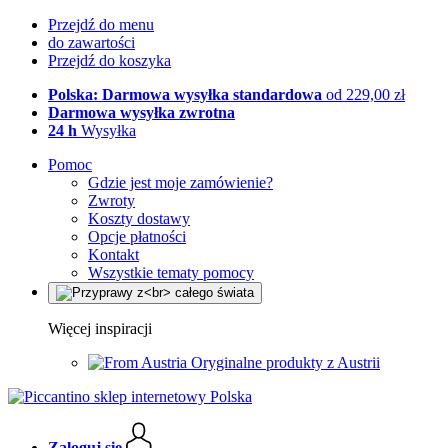
Przejdź do menu
do zawartości
Przejdź do koszyka
Polska: Darmowa wysyłka standardowa
od 229,00 zł
Darmowa wysyłka zwrotna
24 h
Wysyłka
Pomoc
Gdzie jest moje zamówienie?
Zwroty
Koszty dostawy
Opcje płatności
Kontakt
Wszystkie tematy pomocy
Więcej inspiracji
Oryginalne produkty z Austrii
Zaloguj się