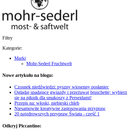
Filtry
Kategorie:
Marki
Mohr-Sederl Fruchtwelt
Nowe artykułu na blogu:
Czosnek niedźwiedzi: pyszny wiosenny posłaniec
Oglądaj spadające gwiazdy i przeżuwaj bruschettę: wybierz
się na piknik dla smakoszy z Perseidami!
Przepis na: włoski, niebieski chleb
Niesamowite kreatywne zastosowania przypraw
20 najzdrowszych przypraw Świata - część 1
Odkryj Piccantino: