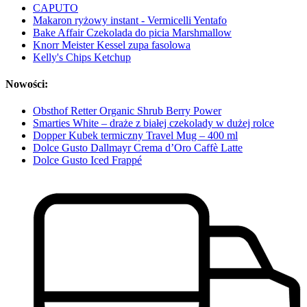
CAPUTO
Makaron ryżowy instant - Vermicelli Yentafo
Bake Affair Czekolada do picia Marshmallow
Knorr Meister Kessel zupa fasolowa
Kelly's Chips Ketchup
Nowości:
Obsthof Retter Organic Shrub Berry Power
Smarties White – draże z białej czekolady w dużej rolce
Dopper Kubek termiczny Travel Mug – 400 ml
Dolce Gusto Dallmayr Crema d’Oro Caffè Latte
Dolce Gusto Iced Frappé