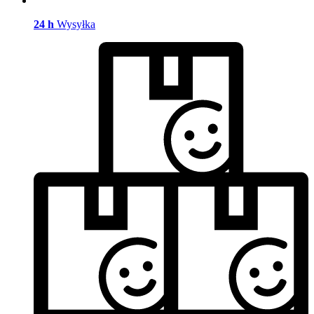
24 h
Wysyłka