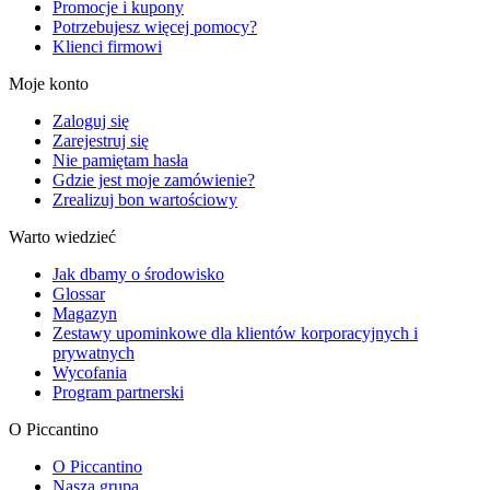
Promocje i kupony
Potrzebujesz więcej pomocy?
Klienci firmowi
Moje konto
Zaloguj się
Zarejestruj się
Nie pamiętam hasła
Gdzie jest moje zamówienie?
Zrealizuj bon wartościowy
Warto wiedzieć
Jak dbamy o środowisko
Glossar
Magazyn
Zestawy upominkowe dla klientów korporacyjnych i
prywatnych
Wycofania
Program partnerski
O Piccantino
O Piccantino
Nasza grupa