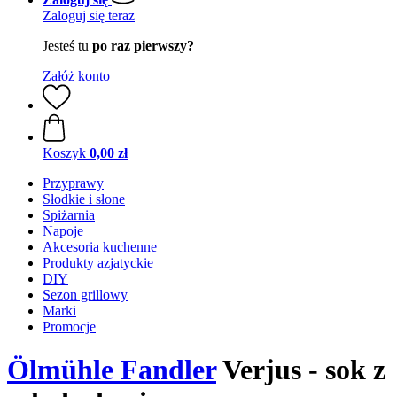
Zaloguj się teraz
Jesteś tu
po raz pierwszy?
Załóż konto
Koszyk
0,00 zł
Przyprawy
Słodkie i słone
Spiżarnia
Napoje
Akcesoria kuchenne
Produkty azjatyckie
DIY
Sezon grillowy
Marki
Promocje
Ölmühle Fandler
Verjus - sok z