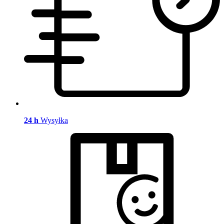
24 h
Wysyłka