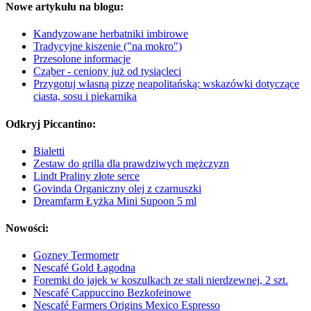
Nowe artykułu na blogu:
Kandyzowane herbatniki imbirowe
Tradycyjne kiszenie ("na mokro")
Przesolone informacje
Cząber - ceniony już od tysiącleci
Przygotuj własną pizzę neapolitańską: wskazówki dotyczące
ciasta, sosu i piekarnika
Odkryj Piccantino:
Bialetti
Zestaw do grilla dla prawdziwych mężczyzn
Lindt Praliny złote serce
Govinda Organiczny olej z czarnuszki
Dreamfarm Łyżka Mini Supoon 5 ml
Nowości:
Gozney Termometr
Nescafé Gold Łagodna
Foremki do jajek w koszulkach ze stali nierdzewnej, 2 szt.
Nescafé Cappuccino Bezkofeinowe
Nescafé Farmers Origins Mexico Espresso