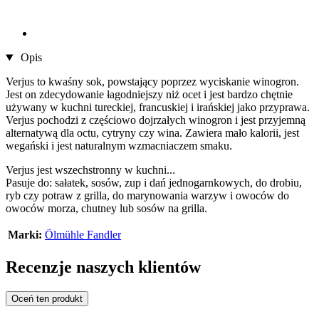
Opis
Verjus to kwaśny sok, powstający poprzez wyciskanie winogron.
Jest on zdecydowanie łagodniejszy niż ocet i jest bardzo chętnie
używany w kuchni tureckiej, francuskiej i irańskiej jako przyprawa.
Verjus pochodzi z częściowo dojrzałych winogron i jest przyjemną
alternatywą dla octu, cytryny czy wina. Zawiera mało kalorii, jest
wegański i jest naturalnym wzmacniaczem smaku.
Verjus jest wszechstronny w kuchni...
Pasuje do: sałatek, sosów, zup i dań jednogarnkowych, do drobiu,
ryb czy potraw z grilla, do marynowania warzyw i owoców do
owoców morza, chutney lub sosów na grilla.
Marki:
Ölmühle Fandler
Recenzje naszych klientów
Oceń ten produkt