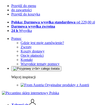
Przejdź do menu
do zawartości
Przejdź do koszyka
Polska: Darmowa wysyłka standardowa
od 229,00 zł
Darmowa wysyłka zwrotna
24 h
Wysyłka
Pomoc
Gdzie jest moje zamówienie?
Zwroty
Koszty dostawy
Opcje płatności
Kontakt
Wszystkie tematy pomocy
Więcej inspiracji
Oryginalne produkty z Austrii
Zaloguj się