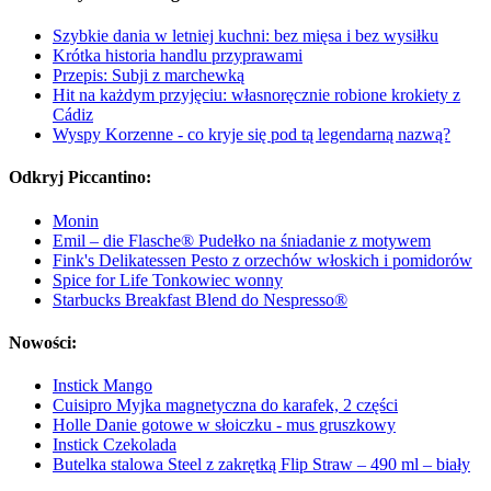
Szybkie dania w letniej kuchni: bez mięsa i bez wysiłku
Krótka historia handlu przyprawami
Przepis: Subji z marchewką
Hit na każdym przyjęciu: własnoręcznie robione krokiety z
Cádiz
Wyspy Korzenne - co kryje się pod tą legendarną nazwą?
Odkryj Piccantino:
Monin
Emil – die Flasche® Pudełko na śniadanie z motywem
Fink's Delikatessen Pesto z orzechów włoskich i pomidorów
Spice for Life Tonkowiec wonny
Starbucks Breakfast Blend do Nespresso®
Nowości:
Instick Mango
Cuisipro Myjka magnetyczna do karafek, 2 części
Holle Danie gotowe w słoiczku - mus gruszkowy
Instick Czekolada
Butelka stalowa Steel z zakrętką Flip Straw – 490 ml – biały