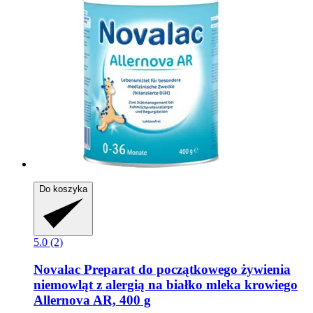
Do koszyka
5.0 (2)
Novalac
Preparat do początkowego żywienia
niemowląt z alergią na białko mleka krowiego
Allernova AR, 400 g