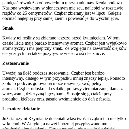
pamiętać również o odpowiednim utrzymaniu nawilżenia podłoża.
Nasiona wysiewamy w słonecznym miejscu, najlepiej w rozstawie
rzędów co 25 centymetrów. Cząber zbierany jest w lipcu. Gałęzie
obcinać najlepiej przy samej ziemi i powiesić je do wyschnięcia.
Smak
Kwiaty tej rośliny są zbierane jeszcze przed kwitnięciem. W tym
czasie liście mają bardzo intensywny aromat. Cząber jest wyjątkowo
aromatyczny i ma pieprzny smak. Ze względu na zawartość olejków
eterycznych ma także pozytywne właściwości lecznicze.
Zastosowanie
Uważaj na ilość podczas stosowania. Cząber jest bardzo
intensywny, dlatego w tym przypadku mniej znaczy lepiej. Ponadto
zioło to podczas gotowania może rozwinąć swój pełny
aromat. Cząber udoskonala sałatki, potrawy ziemniaczane, dania z
warzywami, dziczyzną i grzybami. Stosuje się go także przy
produkcji kiełbasy oraz pasuje wyśmienicie do dań z fasolą.
Lecznicze działanie
Już starożytni Rzymianie doceniali właściwości cząbru i to nie tylko
w kuchni. W Antyku, a nawet i później przypisywano mu
afrodyzjakalne działanie. Czy to prawda, nie zostało do dzisiaj