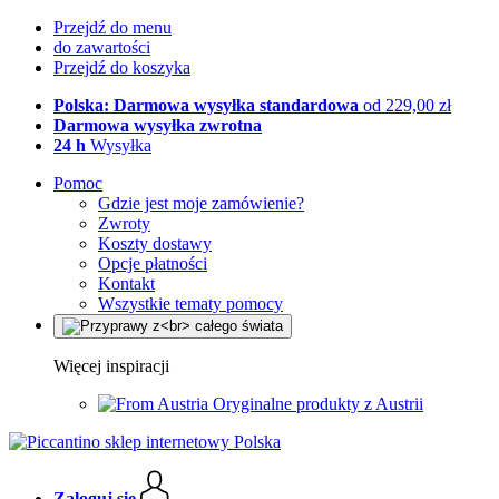
Przejdź do menu
do zawartości
Przejdź do koszyka
Polska: Darmowa wysyłka standardowa
od 229,00 zł
Darmowa wysyłka zwrotna
24 h
Wysyłka
Pomoc
Gdzie jest moje zamówienie?
Zwroty
Koszty dostawy
Opcje płatności
Kontakt
Wszystkie tematy pomocy
Więcej inspiracji
Oryginalne produkty z Austrii
Zaloguj się