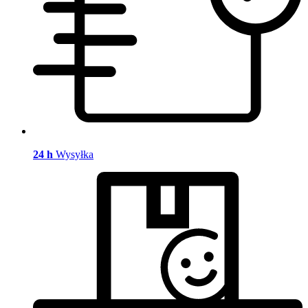
24 h
Wysyłka