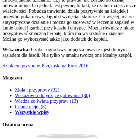
udowodnione. Co jednak jest pewne, to fakt, że cząber ma lecznicze
właściwości. Pobudza trawienie, działa pozytywnie na żołądek i
przewód pokarmowy, łagodzi wzdęcia i skurcze. Co więcej, ma on
antyseptyczne działanie i można go stosować w leczeniu zapaleń w
jamie ustnej i gardle, przy kaszlu i chrypce. Można również z niego
przygotować smaczną herbatę, która ma wykrztuśne działanie.
Można go wykorzystać także jako dodatek do kąpieli.
Wskazówka:
Cząber ogrodowy odpędza mszyce i jest dobrym
sąsiadem dla fasoli. Nie tylko w smaku tworzą one idealny zespół.
Szlakiem przypraw
Przękaski na Euro 2016
Magazyn
Zioła i przyprawy
(32)
Wskazówki dotyczące gotowania
(30)
Wiedza ze świata przypraw
(13)
Cenne oleje
(8)
Wszystkie wpisy
Ostatnia ocena