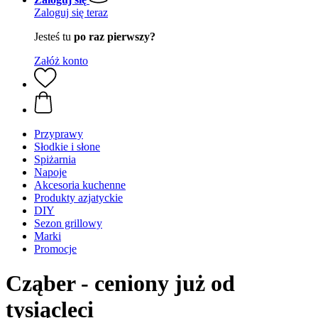
Zaloguj się teraz
Jesteś tu
po raz pierwszy?
Załóż konto
Przyprawy
Słodkie i słone
Spiżarnia
Napoje
Akcesoria kuchenne
Produkty azjatyckie
DIY
Sezon grillowy
Marki
Promocje
Cząber - ceniony już od
tysiącleci