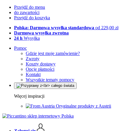
Przejdź do menu
do zawartości
Przejdź do koszyka
Polska: Darmowa wysyłka standardowa
od 229,00 zł
Darmowa wysyłka zwrotna
24 h
Wysyłka
Pomoc
Gdzie jest moje zamówienie?
Zwroty
Koszty dostawy
Opcje płatności
Kontakt
Wszystkie tematy pomocy
Więcej inspiracji
Oryginalne produkty z Austrii
Zaloguj się