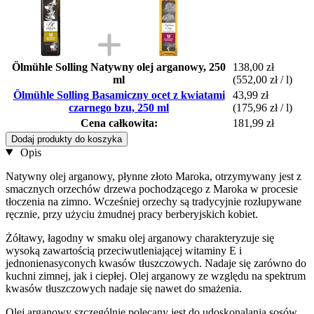
Ölmühle Solling Natywny olej arganowy, 250
138,00 zł
ml
(552,00 zł / l)
Ölmühle Solling Basamiczny ocet z kwiatami
43,99 zł
czarnego bzu, 250 ml
(175,96 zł / l)
Cena całkowita:
181,99 zł
Dodaj produkty do koszyka
Opis
Natywny olej arganowy, płynne złoto Maroka, otrzymywany jest z
smacznych orzechów drzewa pochodzącego z Maroka w procesie
tłoczenia na zimno. Wcześniej orzechy są tradycyjnie rozłupywane
ręcznie, przy użyciu żmudnej pracy berberyjskich kobiet.
Żółtawy, łagodny w smaku olej arganowy charakteryzuje się
wysoką zawartością przeciwutleniającej witaminy E i
jednonienasyconych kwasów tłuszczowych. Nadaje się zarówno do
kuchni zimnej, jak i ciepłej. Olej arganowy ze względu na spektrum
kwasów tłuszczowych nadaje się nawet do smażenia.
Olej arganowy szczególnie polecany jest do udoskonalania sosów