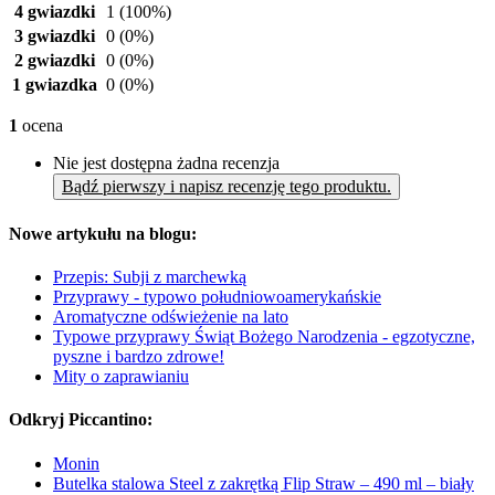
4 gwiazdki
1
(100%)
3 gwiazdki
0
(0%)
2 gwiazdki
0
(0%)
1 gwiazdka
0
(0%)
1
ocena
Nie jest dostępna żadna recenzja
Bądź pierwszy i napisz recenzję tego produktu.
Nowe artykułu na blogu:
Przepis: Subji z marchewką
Przyprawy - typowo południowoamerykańskie
Aromatyczne odświeżenie na lato
Typowe przyprawy Świąt Bożego Narodzenia - egzotyczne,
pyszne i bardzo zdrowe!
Mity o zaprawianiu
Odkryj Piccantino:
Monin
Butelka stalowa Steel z zakrętką Flip Straw – 490 ml – biały