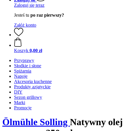
Zaloguj się teraz
Jesteś tu
po raz pierwszy?
Załóż konto
Koszyk
0,00 zł
Przyprawy
Słodkie i słone
Spiżarnia
Napoje
Akcesoria kuchenne
Produkty azjatyckie
DIY
Sezon grillowy
Marki
Promocje
Ölmühle Solling
Natywny olej