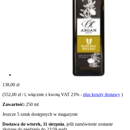
138,00 zł
(
552,00 zł / l
, włącznie z kwotą VAT 23%
-
plus koszty dostawy
)
Zawartość:
250 ml
Jeszcze 5 sztuk dostępnych w magazynie
Dostawa do wtorek, 11 sierpnia
, jeśli zamówienie zostanie
złożone do
niedziela do 23:59 godz.
.