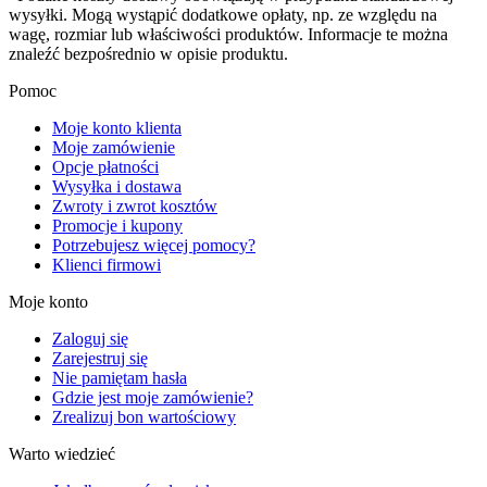
wysyłki. Mogą wystąpić dodatkowe opłaty, np. ze względu na
wagę, rozmiar lub właściwości produktów. Informacje te można
znaleźć bezpośrednio w opisie produktu.
Pomoc
Moje konto klienta
Moje zamówienie
Opcje płatności
Wysyłka i dostawa
Zwroty i zwrot kosztów
Promocje i kupony
Potrzebujesz więcej pomocy?
Klienci firmowi
Moje konto
Zaloguj się
Zarejestruj się
Nie pamiętam hasła
Gdzie jest moje zamówienie?
Zrealizuj bon wartościowy
Warto wiedzieć