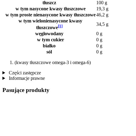
tłuszcz
100 g
w tym nasycone kwasy tłuszczowe
19,3 g
w tym proste nienasycone kwasy tłuszczowe
46,2 g
w tym wielonienasycone kwasy
34,5 g
[1]
tłuszczowe
węglowodany
0 g
w tym cukier
0 g
białko
0 g
sól
0 g
(kwasy tłuszczowe omega-3 i omega-6)
Części zastępcze
Informacje prawne
Pasujące produkty