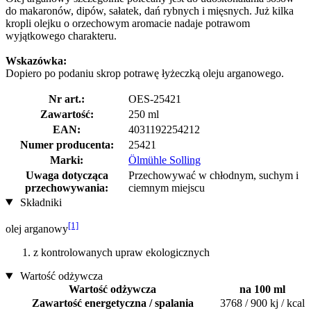
do makaronów, dipów, sałatek, dań rybnych i mięsnych. Już kilka
kropli olejku o orzechowym aromacie nadaje potrawom
wyjątkowego charakteru.
Wskazówka:
Dopiero po podaniu skrop potrawę łyżeczką oleju arganowego.
Nr art.:
OES-25421
Zawartość:
250 ml
EAN:
4031192254212
Numer producenta:
25421
Marki:
Ölmühle Solling
Uwaga dotycząca
Przechowywać w chłodnym, suchym i
przechowywania:
ciemnym miejscu
Składniki
[1]
olej arganowy
z kontrolowanych upraw ekologicznych
Wartość odżywcza
Wartość odżywcza
na 100 ml
Zawartość energetyczna / spalania
3768 / 900 kj / kcal