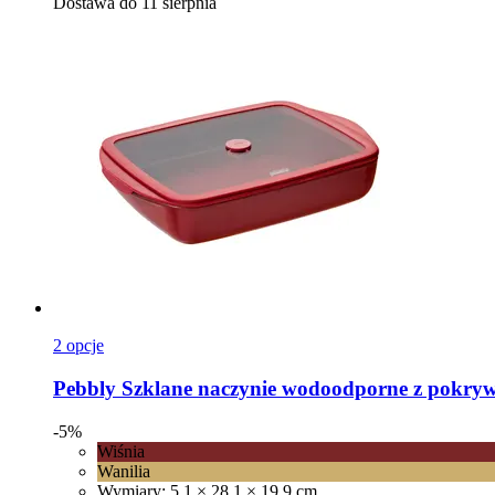
Dostawa do 11 sierpnia
2 opcje
Pebbly
Szklane naczynie wodoodporne z pokrywką
-5%
Wiśnia
Wanilia
Wymiary: 5,1 × 28,1 × 19,9 cm