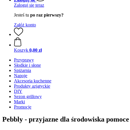
Zaloguj się teraz
Jesteś tu
po raz pierwszy?
Załóż konto
Koszyk
0,00 zł
Przyprawy
Słodkie i słone
Spiżarnia
Napoje
Akcesoria kuchenne
Produkty azjatyckie
DIY
Sezon grillowy
Marki
Promocje
Pebbly - przyjazne dla środowiska pomoc