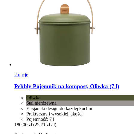
2 opcje
Pebbly
Pojemnik na kompost, Oliwka (7 l)
Oliwka
Stal nierdzewna
Elegancki design do każdej kuchni
Praktyczny i wysokiej jakości
Pojemność: 7 l
180,00 zł
(25,71 zł / l)