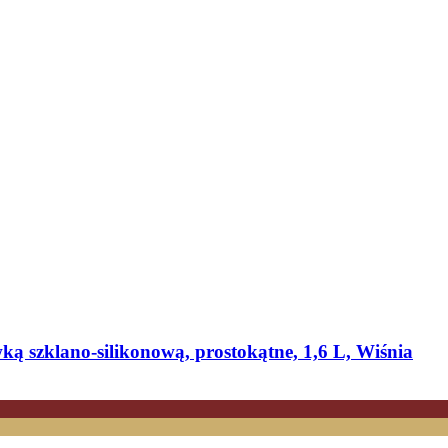
 szklano-​silikonową, prostokątne, 1,6 L, Wiśnia