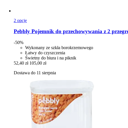
2 opcje
Pebbly
Pojemnik do przechowywania z 2 przegr
-50%
Wykonany ze szkła borokrzemowego
Łatwy do czyszczenia
Świetny do biura i na piknik
52,40 zł
105,00 zł
Dostawa do 11 sierpnia