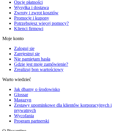
Opcje płatności
Wysyłka i dostawa
Zwroty i zwrot kosztów
Promocje i kupony
Potrzebujesz więcej pomocy?
Klienci firmowi
Moje konto
Zaloguj się
Zarejestruj się
Nie pamiętam hasła
Gdzie jest moje zamówienie?
Zrealizuj bon wartościowy
Warto wiedzieć
Jak dbamy o środowisko
Glossar
Magazyn
Zestawy upominkowe dla klientów korporacyjnych i
prywatnych
Wycofania
Program partnerski
O Piccantino