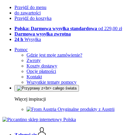
Przejdź do menu
do zawartości
Przejdź do koszyka
Polska: Darmowa wysyłka standardowa
od 229,00 zł
Darmowa wysyłka zwrotna
24 h
Wysyłka
Pomoc
Gdzie jest moje zamówienie?
Zwroty
Koszty dostawy
Opcje płatności
Kontakt
Wszystkie tematy pomocy
Więcej inspiracji
Oryginalne produkty z Austrii
Zaloguj się