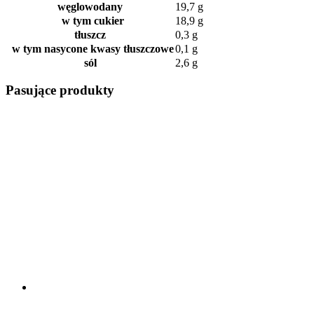
węglowodany
19,7 g
w tym cukier
18,9 g
tłuszcz
0,3 g
w tym nasycone kwasy tłuszczowe
0,1 g
sól
2,6 g
Pasujące produkty