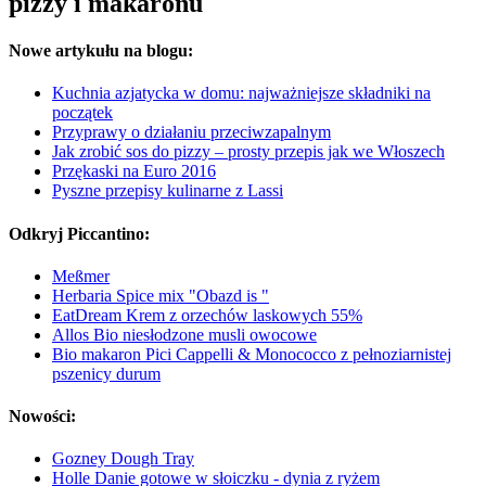
pizzy i makaronu
Nowe artykułu na blogu:
Kuchnia azjatycka w domu: najważniejsze składniki na
początek
Przyprawy o działaniu przeciwzapalnym
Jak zrobić sos do pizzy – prosty przepis jak we Włoszech
Przękaski na Euro 2016
Pyszne przepisy kulinarne z Lassi
Odkryj Piccantino:
Meßmer
Herbaria Spice mix "Obazd is "
EatDream Krem z orzechów laskowych 55%
Allos Bio niesłodzone musli owocowe
Bio makaron Pici Cappelli & Monococco z pełnoziarnistej
pszenicy durum
Nowości:
Gozney Dough Tray
Holle Danie gotowe w słoiczku - dynia z ryżem