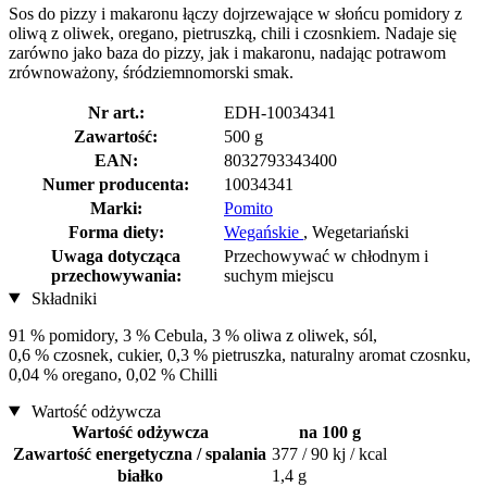
Sos do pizzy i makaronu łączy dojrzewające w słońcu pomidory z
oliwą z oliwek, oregano, pietruszką, chili i czosnkiem. Nadaje się
zarówno jako baza do pizzy, jak i makaronu, nadając potrawom
zrównoważony, śródziemnomorski smak.
Nr art.:
EDH-10034341
Zawartość:
500 g
EAN:
8032793343400
Numer producenta:
10034341
Marki:
Pomito
Forma diety:
Wegańskie
, Wegetariański
Uwaga dotycząca
Przechowywać w chłodnym i
przechowywania:
suchym miejscu
Składniki
91 % pomidory, 3 % Cebula, 3 % oliwa z oliwek, sól,
0,6 % czosnek, cukier, 0,3 % pietruszka, naturalny aromat czosnku,
0,04 % oregano, 0,02 % Chilli
Wartość odżywcza
Wartość odżywcza
na 100 g
Zawartość energetyczna / spalania
377 / 90 kj / kcal
białko
1,4 g