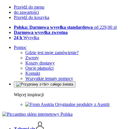
Przejdź do menu
do zawartości
Przejdź do koszyka
Polska: Darmowa wysyłka standardowa
od 229,00 zł
Darmowa wysyłka zwrotna
24 h
Wysyłka
Pomoc
Gdzie jest moje zamówienie?
Zwroty
Koszty dostawy
Opcje płatności
Kontakt
Wszystkie tematy pomocy
Więcej inspiracji
Oryginalne produkty z Austrii
Zaloguj się