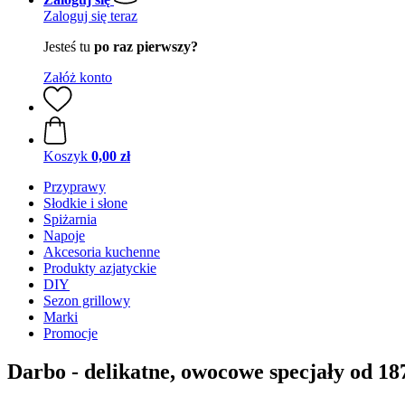
Zaloguj się teraz
Jesteś tu
po raz pierwszy?
Załóż konto
Koszyk
0,00 zł
Przyprawy
Słodkie i słone
Spiżarnia
Napoje
Akcesoria kuchenne
Produkty azjatyckie
DIY
Sezon grillowy
Marki
Promocje
Darbo - delikatne, owocowe specjały od 18