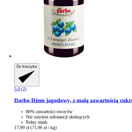
Do koszyka
5.0 (2)
Darbo
Dżem jagodowy, z małą zawartością cukr
80% zawartości owoców
Nie zawiera substancji słodzących
Pełny smak
17,99 zł
(71,96 zł / kg)