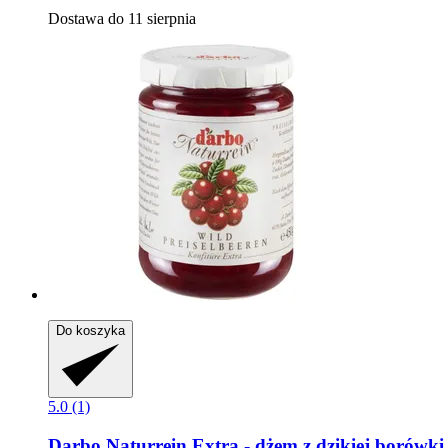
Dostawa do 11 sierpnia
Do koszyka
5.0 (1)
Darbo
Naturrein Extra -​ dżem z dzikiej borówki