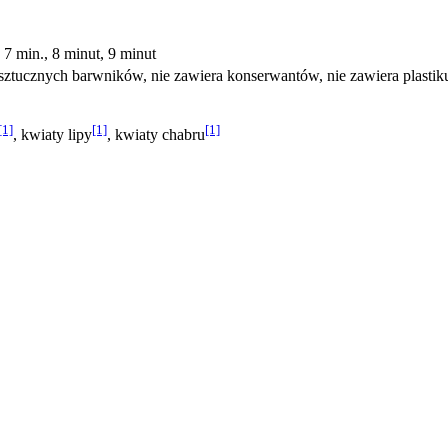
 7 min., 8 minut, 9 minut
 sztucznych barwników, nie zawiera konserwantów, nie zawiera plasti
[1]
[1]
[1]
, kwiaty lipy
, kwiaty chabru