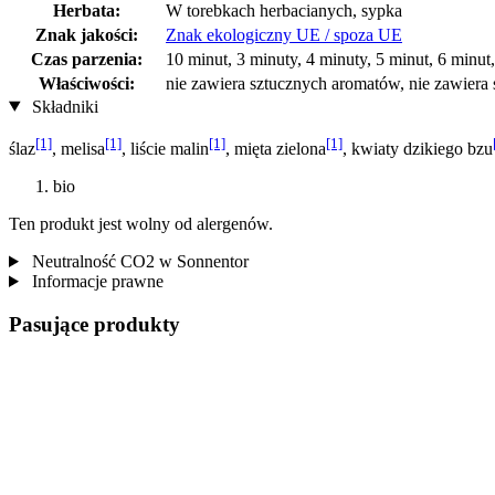
Herbata:
W torebkach herbacianych, sypka
Znak jakości:
Znak ekologiczny UE / spoza UE
Czas parzenia:
10 minut, 3 minuty, 4 minuty, 5 minut, 6 minut,
Właściwości:
nie zawiera sztucznych aromatów, nie zawiera
Składniki
[1]
[1]
[1]
[1]
ślaz
, melisa
, liście malin
, mięta zielona
, kwiaty dzikiego bzu
bio
Ten produkt jest wolny od alergenów.
Neutralność CO2 w Sonnentor
Informacje prawne
Pasujące produkty