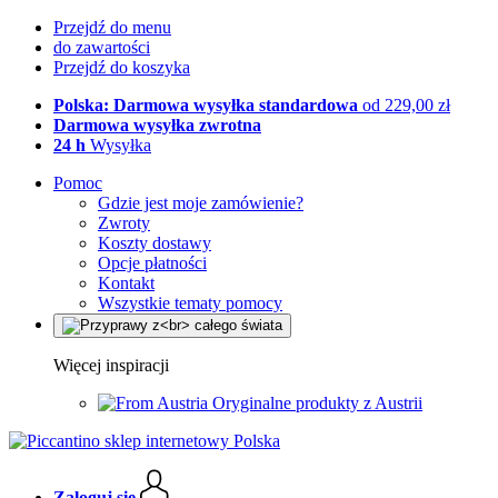
Przejdź do menu
do zawartości
Przejdź do koszyka
Polska: Darmowa wysyłka standardowa
od 229,00 zł
Darmowa wysyłka zwrotna
24 h
Wysyłka
Pomoc
Gdzie jest moje zamówienie?
Zwroty
Koszty dostawy
Opcje płatności
Kontakt
Wszystkie tematy pomocy
Więcej inspiracji
Oryginalne produkty z Austrii
Zaloguj się