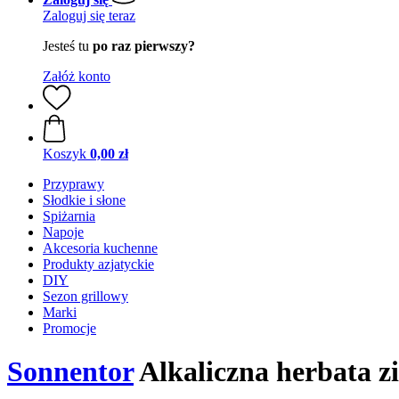
Zaloguj się teraz
Jesteś tu
po raz pierwszy?
Załóż konto
Koszyk
0,00 zł
Przyprawy
Słodkie i słone
Spiżarnia
Napoje
Akcesoria kuchenne
Produkty azjatyckie
DIY
Sezon grillowy
Marki
Promocje
Sonnentor
Alkaliczna herbata zio