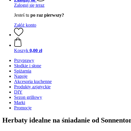
Zaloguj się teraz
Jesteś tu
po raz pierwszy?
Załóż konto
Koszyk
0,00 zł
Przyprawy
Słodkie i słone
Spiżarnia
Napoje
Akcesoria kuchenne
Produkty azjatyckie
DIY
Sezon grillowy
Marki
Promocje
Herbaty idealne na śniadanie od Sonnento