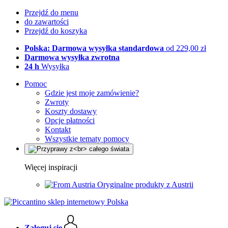
Przejdź do menu
do zawartości
Przejdź do koszyka
Polska: Darmowa wysyłka standardowa
od 229,00 zł
Darmowa wysyłka zwrotna
24 h
Wysyłka
Pomoc
Gdzie jest moje zamówienie?
Zwroty
Koszty dostawy
Opcje płatności
Kontakt
Wszystkie tematy pomocy
Więcej inspiracji
Oryginalne produkty z Austrii
Zaloguj się