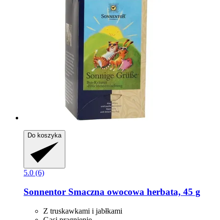
Do koszyka
5.0 (6)
Sonnentor
Smaczna owocowa herbata, 45 g
Z truskawkami i jabłkami
Gasi pragnienie