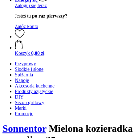
Zaloguj się teraz
Jesteś tu
po raz pierwszy?
Załóż konto
Koszyk
0,00 zł
Przyprawy
Słodkie i słone
Spiżarnia
Napoje
Akcesoria kuchenne
Produkty azjatyckie
DIY
Sezon grillowy
Marki
Promocje
Sonnentor
Mielona kozieradka