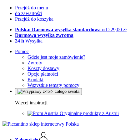
Przejdź do menu
do zawartości
Przejdź do koszyka
Polska: Darmowa wysyłka standardowa
od 229,00 zł
Darmowa wysyłka zwrotna
24 h
Wysyłka
Pomoc
Gdzie jest moje zamówienie?
Zwroty
Koszty dostawy
Opcje płatności
Kontakt
Wszystkie tematy pomocy
Więcej inspiracji
Oryginalne produkty z Austrii
Zaloguj się