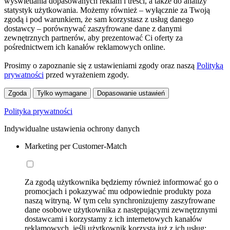
wyświetlania dopasowanych reklam i treści, a także do analizy
statystyk użytkowania. Możemy również – wyłącznie za Twoją
zgodą i pod warunkiem, że sam korzystasz z usług danego
dostawcy – porównywać zaszyfrowane dane z danymi
zewnętrznych partnerów, aby prezentować Ci oferty za
pośrednictwem ich kanałów reklamowych online.
Prosimy o zapoznanie się z ustawieniami zgody oraz naszą
Polityką
prywatności
przed wyrażeniem zgody.
Zgoda
Tylko wymagane
Dopasowanie ustawień
Polityka prywatności
Indywidualne ustawienia ochrony danych
Marketing per Customer-Match
Za zgodą użytkownika będziemy również informować go o
promocjach i pokazywać mu odpowiednie produkty poza
naszą witryną. W tym celu synchronizujemy zaszyfrowane
dane osobowe użytkownika z następującymi zewnętrznymi
dostawcami i korzystamy z ich internetowych kanałów
reklamowych, jeśli użytkownik korzysta już z ich usług: