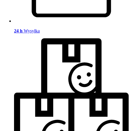
24 h
Wysyłka