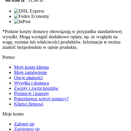
od 0,00 zł
31,90 zł
*Podane koszty dostawy obowiązują w przypadku standardowej
wysyłki. Mogą wystąpić dodatkowe opłaty, np. ze względu na
wagę, rozmiar lub właściwości produktów. Informacje te można
znaleźć bezpośrednio w opisie produktu.
Pomoc
Moje konto klienta
Moje zamówienie
Opcje płatności
Wysyłka i dostawa
Zwroty i zwrot kosztów
Promocje i kupony
Potrzebujesz więcej pomocy?
Klienci firmowi
Moje konto
Zaloguj się
Zarejestruj się