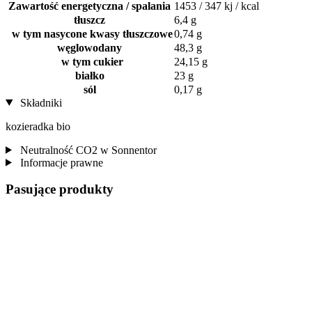
Zawartość energetyczna / spalania
1453 / 347 kj / kcal
tłuszcz
6,4 g
w tym nasycone kwasy tłuszczowe
0,74 g
węglowodany
48,3 g
w tym cukier
24,15 g
białko
23 g
sól
0,17 g
Składniki
kozieradka bio
Neutralność CO2 w Sonnentor
Informacje prawne
Pasujące produkty