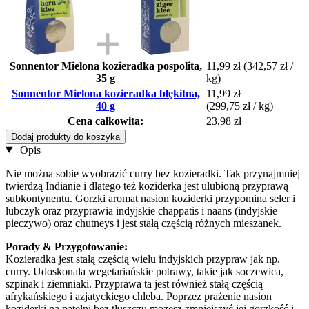
Sonnentor Mielona kozieradka pospolita,
11,99 zł
(342,57 zł /
35 g
kg)
Sonnentor Mielona kozieradka błękitna,
11,99 zł
40 g
(299,75 zł / kg)
Cena całkowita:
23,98 zł
Dodaj produkty do koszyka
Opis
Nie można sobie wyobrazić curry bez kozieradki. Tak przynajmniej
twierdzą Indianie i dlatego też koziderka jest ulubioną przyprawą
subkontynentu. Gorzki aromat nasion koziderki przypomina seler i
lubczyk oraz przyprawia indyjskie chappatis i naans (indyjskie
pieczywo) oraz chutneys i jest stałą częścią różnych mieszanek.
Porady & Przygotowanie:
Kozieradka jest stałą częścią wielu indyjskich przypraw jak np.
curry. Udoskonala wegetariańskie potrawy, takie jak soczewica,
szpinak i ziemniaki. Przyprawa ta jest również stałą częścią
afrykańskiego i azjatyckiego chleba. Poprzez prażenie nasion
koziderki na patelni bez tłuszczu możesz zmniejszyć jej gorzkość i