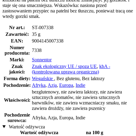
staje się ona smaczniejsza. Wskazówka: nasiona przed
zastosowaniem przypiec na patelni bez tłuszczu, ponieważ tracą one
wtedy gorzki smak.
Nr art.:
ST-007338
Zawartość:
35 g
EAN:
9004145007338
Numer
7338
producenta:
Marki:
Sonnentor
Znak
Znak ekologiczny UE / spoza UE
,
kbA -
jakości:
(kontrolowana uprawa organiczna)
Forma diety:
Wegańskie
, Bez glutenu, Bez laktozy
Pochodzenie:
Afryka
,
Azja
,
Europa
,
Indie
bezglutenowy, nie zawiera laktozy, nie zawiera
sztucznych aromatów, nie zawiera sztucznych
Właściwości:
barwników, nie zawiera wzmacniaczy smaku, nie
zawiera drożdży, nie zawiera pszenicy
Pochodzenie
Afryka, Azja, Europa, Indie
surowca:
Wartość odżywcza
Wartość odżywcza
na 100 g