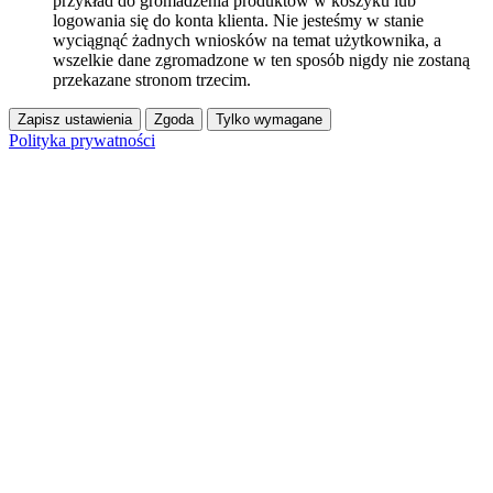
przykład do gromadzenia produktów w koszyku lub
logowania się do konta klienta. Nie jesteśmy w stanie
wyciągnąć żadnych wniosków na temat użytkownika, a
wszelkie dane zgromadzone w ten sposób nigdy nie zostaną
przekazane stronom trzecim.
Zapisz ustawienia
Zgoda
Tylko wymagane
Polityka prywatności