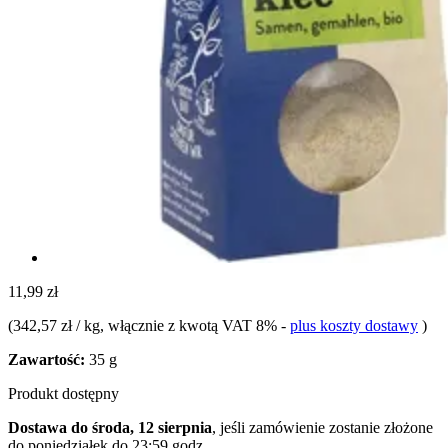
11,99 zł
(
342,57 zł / kg
, włącznie z kwotą VAT 8%
-
plus koszty dostawy
)
Zawartość:
35 g
Produkt dostępny
Dostawa do środa, 12 sierpnia
, jeśli zamówienie zostanie złożone
do
poniedziałek do 23:59 godz.
.