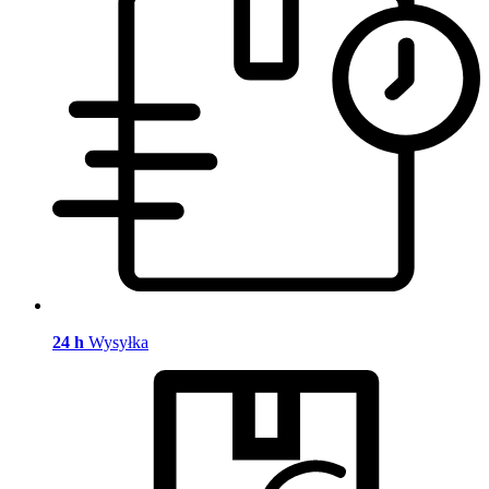
24 h
Wysyłka