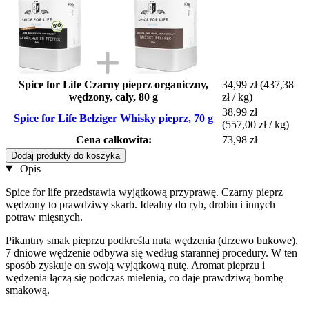
Spice for Life Czarny pieprz organiczny,
34,99 zł
(437,38
wędzony, cały, 80 g
zł / kg)
38,99 zł
Spice for Life Belziger Whisky pieprz, 70 g
(557,00 zł / kg)
Cena całkowita:
73,98 zł
Dodaj produkty do koszyka
Opis
Spice for life przedstawia wyjątkową przyprawę. Czarny pieprz
wędzony to prawdziwy skarb. Idealny do ryb, drobiu i innych
potraw mięsnych.
Pikantny smak pieprzu podkreśla nuta wędzenia (drzewo bukowe).
7 dniowe wędzenie odbywa się według starannej procedury. W ten
sposób zyskuje on swoją wyjątkową nutę. Aromat pieprzu i
wędzenia łączą się podczas mielenia, co daje prawdziwą bombę
smakową.