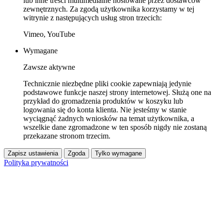
lub inne treści multimedialne hostowane przez dostawców
zewnętrznych. Za zgodą użytkownika korzystamy w tej
witrynie z następujących usług stron trzecich:
Vimeo, YouTube
Wymagane
Zawsze aktywne
Technicznie niezbędne pliki cookie zapewniają jedynie
podstawowe funkcje naszej strony internetowej. Służą one na
przykład do gromadzenia produktów w koszyku lub
logowania się do konta klienta. Nie jesteśmy w stanie
wyciągnąć żadnych wniosków na temat użytkownika, a
wszelkie dane zgromadzone w ten sposób nigdy nie zostaną
przekazane stronom trzecim.
Zapisz ustawienia
Zgoda
Tylko wymagane
Polityka prywatności