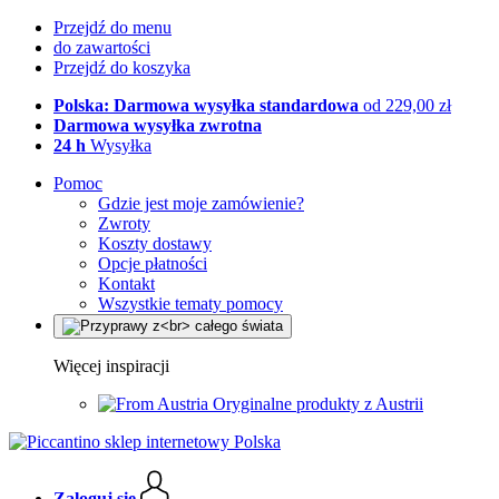
Przejdź do menu
do zawartości
Przejdź do koszyka
Polska: Darmowa wysyłka standardowa
od 229,00 zł
Darmowa wysyłka zwrotna
24 h
Wysyłka
Pomoc
Gdzie jest moje zamówienie?
Zwroty
Koszty dostawy
Opcje płatności
Kontakt
Wszystkie tematy pomocy
Więcej inspiracji
Oryginalne produkty z Austrii
Zaloguj się