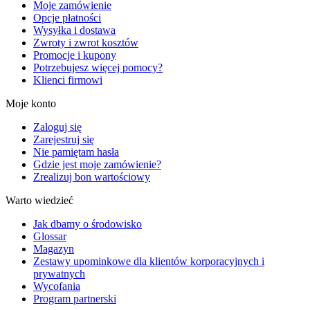
Moje zamówienie
Opcje płatności
Wysyłka i dostawa
Zwroty i zwrot kosztów
Promocje i kupony
Potrzebujesz więcej pomocy?
Klienci firmowi
Moje konto
Zaloguj się
Zarejestruj się
Nie pamiętam hasła
Gdzie jest moje zamówienie?
Zrealizuj bon wartościowy
Warto wiedzieć
Jak dbamy o środowisko
Glossar
Magazyn
Zestawy upominkowe dla klientów korporacyjnych i
prywatnych
Wycofania
Program partnerski