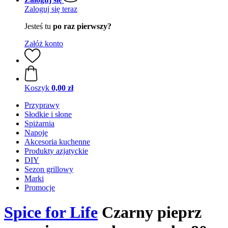
Zaloguj się teraz
Jesteś tu
po raz pierwszy?
Załóż konto
Koszyk
0,00 zł
Przyprawy
Słodkie i słone
Spiżarnia
Napoje
Akcesoria kuchenne
Produkty azjatyckie
DIY
Sezon grillowy
Marki
Promocje
Spice for Life
Czarny pieprz