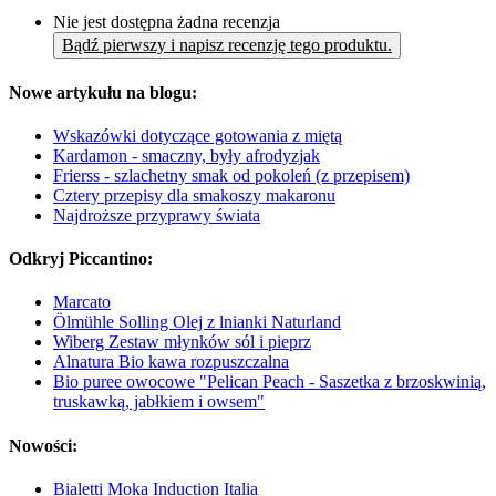
Nie jest dostępna żadna recenzja
Bądź pierwszy i napisz recenzję tego produktu.
Nowe artykułu na blogu:
Wskazówki dotyczące gotowania z miętą
Kardamon - smaczny, były afrodyzjak
Frierss - szlachetny smak od pokoleń (z przepisem)
Cztery przepisy dla smakoszy makaronu
Najdroższe przyprawy świata
Odkryj Piccantino:
Marcato
Ölmühle Solling Olej z lnianki Naturland
Wiberg Zestaw młynków sól i pieprz
Alnatura Bio kawa rozpuszczalna
Bio puree owocowe "Pelican Peach - Saszetka z brzoskwinią,
truskawką, jabłkiem i owsem"
Nowości:
Bialetti Moka Induction Italia