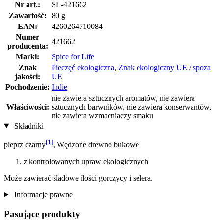
Nr art.:
SL-421662
Zawartość:
80 g
EAN:
4260264710084
Numer
421662
producenta:
Marki:
Spice for Life
Znak
Pieczęć ekologiczna
,
Znak ekologiczny UE / spoza
jakości:
UE
Pochodzenie:
Indie
nie zawiera sztucznych aromatów, nie zawiera
Właściwości:
sztucznych barwników, nie zawiera konserwantów,
nie zawiera wzmacniaczy smaku
Składniki
[1]
pieprz czarny
, Wędzone drewno bukowe
z kontrolowanych upraw ekologicznych
Może zawierać śladowe ilości gorczycy i selera.
Informacje prawne
Pasujące produkty