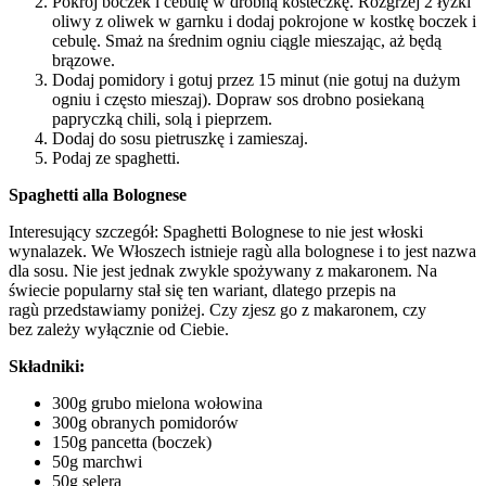
Pokrój boczek i cebulę w drobną kosteczkę. Rozgrzej 2 łyżki
oliwy z oliwek w garnku i dodaj pokrojone w kostkę boczek i
cebulę. Smaż na średnim ogniu ciągle mieszając, aż będą
brązowe.
Dodaj pomidory i gotuj przez 15 minut (nie gotuj na dużym
ogniu i często mieszaj). Dopraw sos drobno posiekaną
papryczką chili, solą i pieprzem.
Dodaj do sosu pietruszkę i zamieszaj.
Podaj ze spaghetti.
Spaghetti alla Bolognese
Interesujący szczegół: Spaghetti Bolognese to nie jest włoski
wynalazek. We Włoszech istnieje ragù alla bolognese i to jest nazwa
dla sosu. Nie jest jednak zwykle spożywany z makaronem. Na
świecie popularny stał się ten wariant, dlatego przepis na
ragù przedstawiamy poniżej. Czy zjesz go z makaronem, czy
bez zależy wyłącznie od Ciebie.
Składniki:
300g grubo mielona wołowina
300g obranych pomidorów
150g pancetta (boczek)
50g marchwi
50g selera