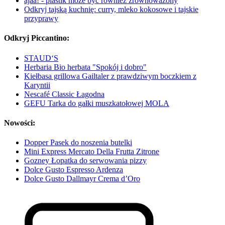
ajaa! - plastik może być również zrównoważony
Odkryj tajską kuchnię: curry, mleko kokosowe i tajskie
przyprawy
Odkryj Piccantino:
STAUD‘S
Herbaria Bio herbata "Spokój i dobro"
Kiełbasa grillowa Gailtaler z prawdziwym boczkiem z
Karyntii
Nescafé Classic Łagodna
GEFU Tarka do gałki muszkatołowej MOLA
Nowości:
Dopper Pasek do noszenia butelki
Mini Express Mercato Della Frutta Zitrone
Gozney Łopatka do serwowania pizzy
Dolce Gusto Espresso Ardenza
Dolce Gusto Dallmayr Crema d’Oro