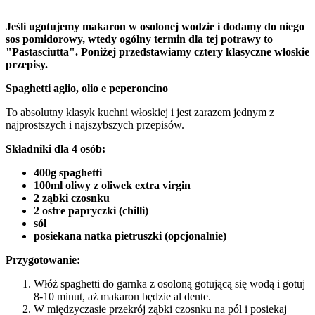
Jeśli ugotujemy makaron w osolonej wodzie i dodamy do niego
sos pomidorowy, wtedy ogólny termin dla tej potrawy to
"Pastasciutta". Poniżej przedstawiamy cztery klasyczne włoskie
przepisy.
Spaghetti aglio, olio e peperoncino
To absolutny klasyk kuchni włoskiej i jest zarazem jednym z
najprostszych i najszybszych przepisów.
Składniki dla 4 osób:
400g spaghetti
100ml oliwy z oliwek extra virgin
2 ząbki czosnku
2 ostre papryczki (chilli)
sól
posiekana natka pietruszki (opcjonalnie)
Przygotowanie:
Włóż spaghetti do garnka z osoloną gotującą się wodą i gotuj
8-10 minut, aż makaron będzie al dente.
W międzyczasie przekrój ząbki czosnku na pól i posiekaj