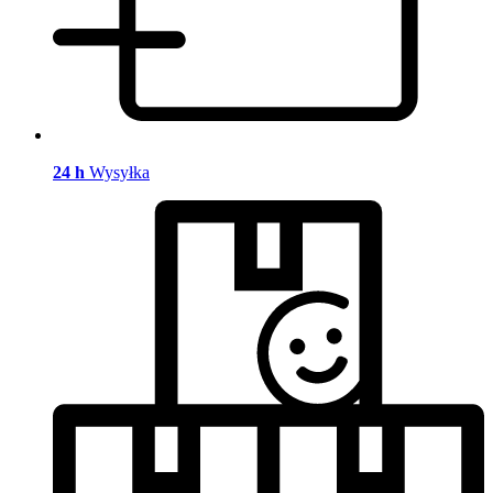
24 h
Wysyłka