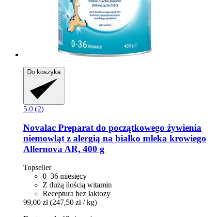
Do koszyka
5.0 (2)
Novalac
Preparat do początkowego żywienia
niemowląt z alergią na białko mleka krowiego
Allernova AR, 400 g
Topseller
0–36 miesięcy
Z dużą ilością witamin
Receptura bez laktozy
99,00 zł
(247,50 zł / kg)