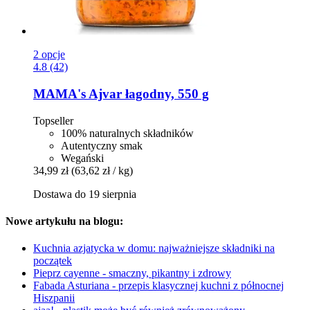
2 opcje
4.8 (42)
MAMA's
Ajvar łagodny, 550 g
Topseller
100% naturalnych składników
Autentyczny smak
Wegański
34,99 zł
(63,62 zł / kg)
Dostawa do 19 sierpnia
Nowe artykułu na blogu:
Kuchnia azjatycka w domu: najważniejsze składniki na
początek
Pieprz cayenne - smaczny, pikantny i zdrowy
Fabada Asturiana - przepis klasycznej kuchni z północnej
Hiszpanii