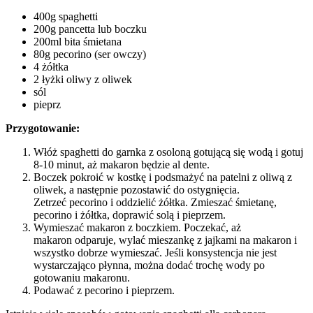
400g spaghetti
200g pancetta lub boczku
200ml bita śmietana
80g pecorino (ser owczy)
4 żółtka
2 łyżki oliwy z oliwek
sól
pieprz
Przygotowanie:
Włóż spaghetti do garnka z osoloną gotującą się wodą i gotuj
8-10 minut, aż makaron będzie al dente.
Boczek pokroić w kostkę i podsmażyć na patelni z oliwą z
oliwek, a następnie pozostawić do ostygnięcia.
Zetrzeć pecorino i oddzielić żółtka. Zmieszać śmietanę,
pecorino i żółtka, doprawić solą i pieprzem.
Wymieszać makaron z boczkiem. Poczekać, aż
makaron odparuje, wylać mieszankę z jajkami na makaron i
wszystko dobrze wymieszać. Jeśli konsystencja nie jest
wystarczająco płynna, można dodać trochę wody po
gotowaniu makaronu.
Podawać z pecorino i pieprzem.