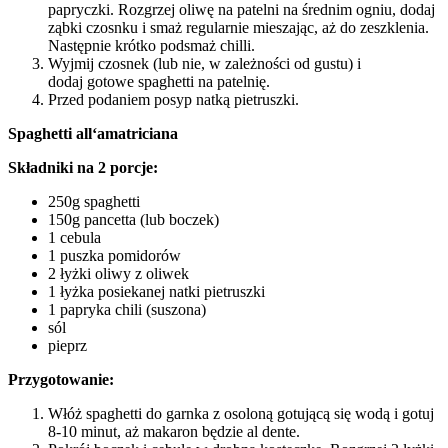
papryczki. Rozgrzej oliwę na patelni na średnim ogniu, dodaj
ząbki czosnku i smaż regularnie mieszając, aż do zeszklenia.
Następnie krótko podsmaż chilli.
Wyjmij czosnek (lub nie, w zależności od gustu) i
dodaj gotowe spaghetti na patelnię.
Przed podaniem posyp natką pietruszki.
Spaghetti all‘amatriciana
Składniki na 2 porcje:
250g spaghetti
150g pancetta (lub boczek)
1 cebula
1 puszka pomidorów
2 łyżki oliwy z oliwek
1 łyżka posiekanej natki pietruszki
1 papryka chili (suszona)
sól
pieprz
Przygotowanie:
Włóż spaghetti do garnka z osoloną gotującą się wodą i gotuj
8-10 minut, aż makaron będzie al dente.