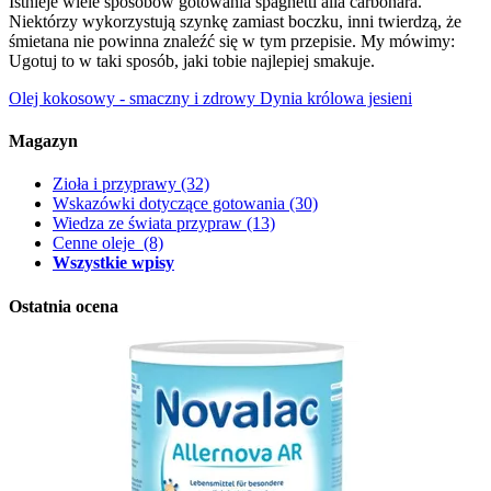
Istnieje wiele sposobów gotowania spaghetti alla carbonara.
Niektórzy wykorzystują szynkę zamiast boczku, inni twierdzą, że
śmietana nie powinna znaleźć się w tym przepisie. My mówimy:
Ugotuj to w taki sposób, jaki tobie najlepiej smakuje.
Olej kokosowy - smaczny i zdrowy
Dynia królowa jesieni
Magazyn
Zioła i przyprawy
(32)
Wskazówki dotyczące gotowania
(30)
Wiedza ze świata przypraw
(13)
Cenne oleje
(8)
Wszystkie wpisy
Ostatnia ocena