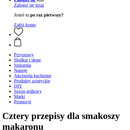
Zaloguj się teraz
Jesteś tu
po raz pierwszy?
Załóż konto
Przyprawy
Słodkie i słone
Spiżarnia
Napoje
Akcesoria kuchenne
Produkty azjatyckie
DIY
Sezon grillowy
Marki
Promocje
Cztery przepisy dla smakoszy
makaronu