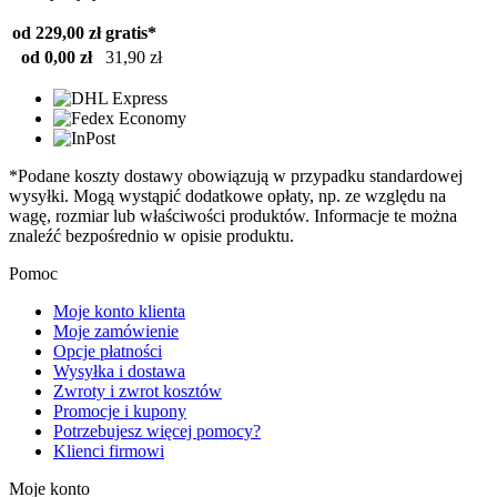
od 229,00 zł
gratis*
od 0,00 zł
31,90 zł
*Podane koszty dostawy obowiązują w przypadku standardowej
wysyłki. Mogą wystąpić dodatkowe opłaty, np. ze względu na
wagę, rozmiar lub właściwości produktów. Informacje te można
znaleźć bezpośrednio w opisie produktu.
Pomoc
Moje konto klienta
Moje zamówienie
Opcje płatności
Wysyłka i dostawa
Zwroty i zwrot kosztów
Promocje i kupony
Potrzebujesz więcej pomocy?
Klienci firmowi
Moje konto