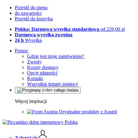
Przejdź do menu
do zawartości
Przejdź do koszyka
Polska: Darmowa wysyłka standardowa
od 229,00 zł
Darmowa wysyłka zwrotna
24 h
Wysyłka
Pomoc
Gdzie jest moje zamówienie?
Zwroty
Koszty dostawy
Opcje płatności
Kontakt
Wszystkie tematy pomocy
Więcej inspiracji
Oryginalne produkty z Austrii
Zaloguj się