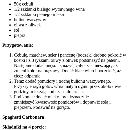
50g cebuli
1/2 szklanki białego wytrawnego wina
1/2 szklanki pełnego mleka
bulion warzywny
oliwa z oliwek
sól
pieprz
Przygotowanie:
Cebulę, marchew, seler i pancettę (boczek) drobno pokroić w
kostki i z 3 łyżkami oliwy z oliwek podsmażyć na patelni.
Następnie dodać mięso i smażyć, cały czas mieszając, aż
zmieni kolor na brązowy. Dodać białe wino i poczekać, aż
ciecz odparuje.
Teraz dodać pomidory i trochę bulionu warzywnego.
Przykryte ragù gotować na małym ogniu przez około dwie
godziny, mieszając od czasu do czasu.
Pod koniec dodać mleko, by nieznacznie
zmniejszyć kwasowość pomidorów i doprawić solą i
pieprzem. Podawać na gorąco.
Spaghetti Carbonara
Składniki na 4 porcje: