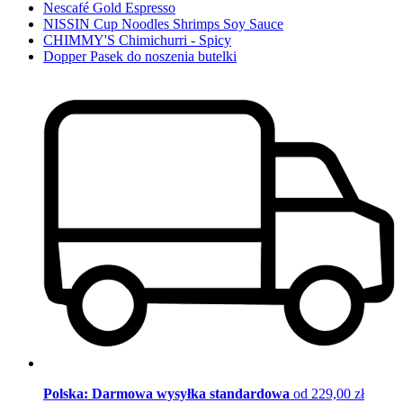
Nescafé Gold Espresso
NISSIN Cup Noodles Shrimps Soy Sauce
CHIMMY'S Chimichurri - Spicy
Dopper Pasek do noszenia butelki
Polska: Darmowa wysyłka standardowa
od 229,00 zł