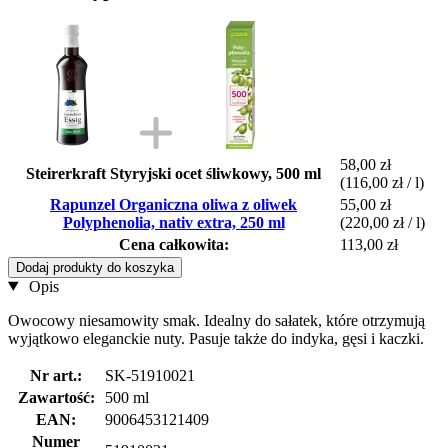
58,00 zł
Steirerkraft Styryjski ocet śliwkowy, 500 ml
(116,00 zł / l)
Rapunzel Organiczna oliwa z oliwek
55,00 zł
Polyphenolia, nativ extra, 250 ml
(220,00 zł / l)
Cena całkowita:
113,00 zł
Dodaj produkty do koszyka
Opis
Owocowy niesamowity smak. Idealny do sałatek, które otrzymują
wyjątkowo eleganckie nuty. Pasuje także do indyka, gęsi i kaczki.
Nr art.:
SK-51910021
Zawartość:
500 ml
EAN:
9006453121409
Numer