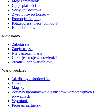
Moje zamówienie
Opcje płatności
Wysyłka i dostawa
Zwroty i zwrot kosztów
Promocje i kupony
Potrzebujesz więcej pomocy?
Klienci firmowi
Moje konto
Zaloguj się
Zarejestruj się
Nie pamiętam hasła
Gdzie jest moje zamówienie?
Zrealizuj bon wartościowy
Warto wiedzieć
Jak dbamy o środowisko
Glossar
Magazyn
Zestawy upominkowe dla klientów korporacyjnych i
prywatnych
Wycofania
Program partnerski