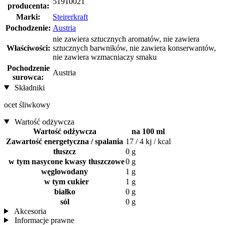
51910021
producenta:
Marki:
Steirerkraft
Pochodzenie:
Austria
nie zawiera sztucznych aromatów, nie zawiera
Właściwości:
sztucznych barwników, nie zawiera konserwantów,
nie zawiera wzmacniaczy smaku
Pochodzenie
Austria
surowca:
Składniki
ocet śliwkowy
Wartość odżywcza
Wartość odżywcza
na 100 ml
Zawartość energetyczna / spalania
17 / 4 kj / kcal
tłuszcz
0 g
w tym nasycone kwasy tłuszczowe
0 g
węglowodany
1 g
w tym cukier
1 g
białko
0 g
sól
0 g
Akcesoria
Informacje prawne