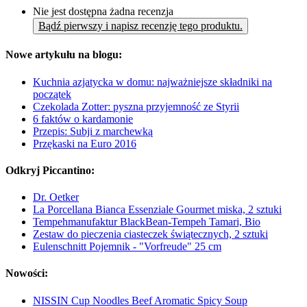
Nie jest dostępna żadna recenzja
Bądź pierwszy i napisz recenzję tego produktu.
Nowe artykułu na blogu:
Kuchnia azjatycka w domu: najważniejsze składniki na
początek
Czekolada Zotter: pyszna przyjemność ze Styrii
6 faktów o kardamonie
Przepis: Subji z marchewką
Przękaski na Euro 2016
Odkryj Piccantino:
Dr. Oetker
La Porcellana Bianca Essenziale Gourmet miska, 2 sztuki
Tempehmanufaktur BlackBean-Tempeh Tamari, Bio
Zestaw do pieczenia ciasteczek świątecznych, 2 sztuki
Eulenschnitt Pojemnik - "Vorfreude" 25 cm
Nowości:
NISSIN Cup Noodles Beef Aromatic Spicy Soup