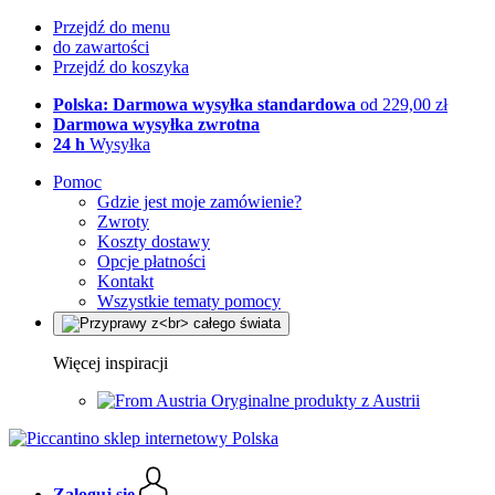
Przejdź do menu
do zawartości
Przejdź do koszyka
Polska: Darmowa wysyłka standardowa
od 229,00 zł
Darmowa wysyłka zwrotna
24 h
Wysyłka
Pomoc
Gdzie jest moje zamówienie?
Zwroty
Koszty dostawy
Opcje płatności
Kontakt
Wszystkie tematy pomocy
Więcej inspiracji
Oryginalne produkty z Austrii
Zaloguj się