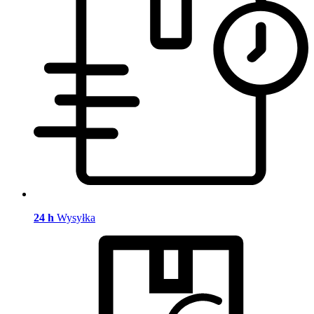
24 h
Wysyłka