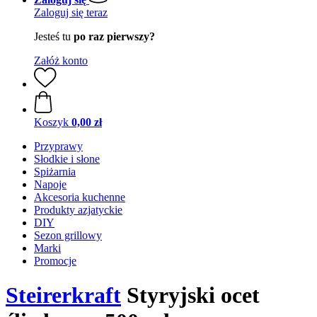
Zaloguj się teraz
Jesteś tu
po raz pierwszy?
Załóż konto
Koszyk
0,00 zł
Przyprawy
Słodkie i słone
Spiżarnia
Napoje
Akcesoria kuchenne
Produkty azjatyckie
DIY
Sezon grillowy
Marki
Promocje
Steirerkraft
Styryjski ocet