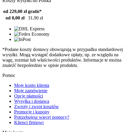
Koszty wysyłki do Polska
od 229,00 zł
gratis*
od 0,00 zł
31,90 zł
*Podane koszty dostawy obowiązują w przypadku standardowej
wysyłki. Mogą wystąpić dodatkowe opłaty, np. ze względu na
wagę, rozmiar lub właściwości produktów. Informacje te można
znaleźć bezpośrednio w opisie produktu.
Pomoc
Moje konto klienta
Moje zamówienie
Opcje płatności
Wysyłka i dostawa
Zwroty i zwrot kosztów
Promocje i kupony
Potrzebujesz więcej pomocy?
Klienci firmowi