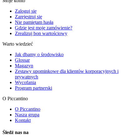
Moje konto
Zaloguj się
Zarejestruj się
Nie pamiętam hasła
Gdzie jest moje zamówienie?
Zrealizuj bon wartościowy
Warto wiedzieć
Jak dbamy o środowisko
Glossar
Magazyn
Zestawy upominkowe dla klientów korporacyjnych i
prywatnych
Wycofania
Program partnerski
O Piccantino
O Piccantino
Nasza grupa
Kontakt
Śledź nas na