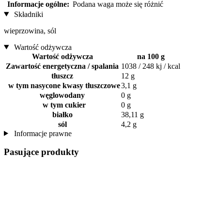
Informacje ogólne:
Podana waga może się różnić
Składniki
wieprzowina, sól
Wartość odżywcza
Wartość odżywcza
na 100 g
Zawartość energetyczna / spalania
1038 / 248 kj / kcal
tłuszcz
12 g
w tym nasycone kwasy tłuszczowe
3,1 g
węglowodany
0 g
w tym cukier
0 g
białko
38,11 g
sól
4,2 g
Informacje prawne
Pasujące produkty