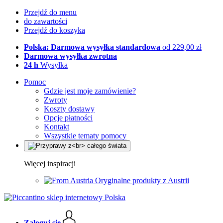
Przejdź do menu
do zawartości
Przejdź do koszyka
Polska: Darmowa wysyłka standardowa
od 229,00 zł
Darmowa wysyłka zwrotna
24 h
Wysyłka
Pomoc
Gdzie jest moje zamówienie?
Zwroty
Koszty dostawy
Opcje płatności
Kontakt
Wszystkie tematy pomocy
Więcej inspiracji
Oryginalne produkty z Austrii
Zaloguj się