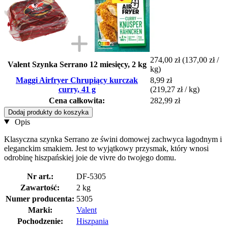
274,00 zł
(137,00 zł /
Valent Szynka Serrano 12 miesięcy, 2 kg
kg)
Maggi Airfryer Chrupiący kurczak
8,99 zł
curry, 41 g
(219,27 zł / kg)
Cena całkowita:
282,99 zł
Dodaj produkty do koszyka
Opis
Klasyczna szynka Serrano ze świni domowej zachwyca łagodnym i
eleganckim smakiem. Jest to wyjątkowy przysmak, który wnosi
odrobinę hiszpańskiej joie de vivre do twojego domu.
Nr art.:
DF-5305
Zawartość:
2 kg
Numer producenta:
5305
Marki:
Valent
Pochodzenie:
Hiszpania