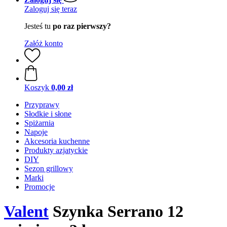
Zaloguj się teraz
Jesteś tu
po raz pierwszy?
Załóż konto
Koszyk
0,00 zł
Przyprawy
Słodkie i słone
Spiżarnia
Napoje
Akcesoria kuchenne
Produkty azjatyckie
DIY
Sezon grillowy
Marki
Promocje
Valent
Szynka Serrano 12