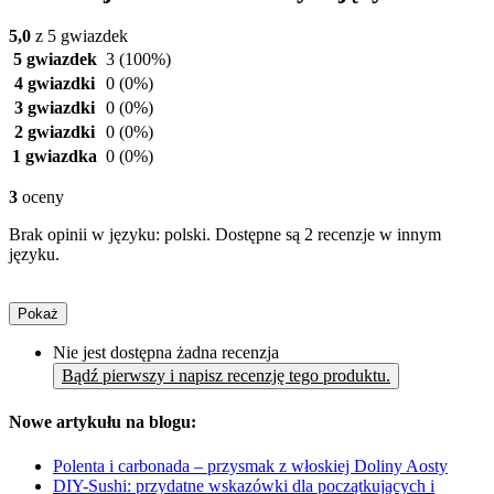
5,0
z 5 gwiazdek
5 gwiazdek
3
(100%)
4 gwiazdki
0
(0%)
3 gwiazdki
0
(0%)
2 gwiazdki
0
(0%)
1 gwiazdka
0
(0%)
3
oceny
Brak opinii w języku: polski. Dostępne są 2 recenzje w innym
języku.
Pokaż
Nie jest dostępna żadna recenzja
Bądź pierwszy i napisz recenzję tego produktu.
Nowe artykułu na blogu:
Polenta i carbonada – przysmak z włoskiej Doliny Aosty
DIY-Sushi: przydatne wskazówki dla początkujących i