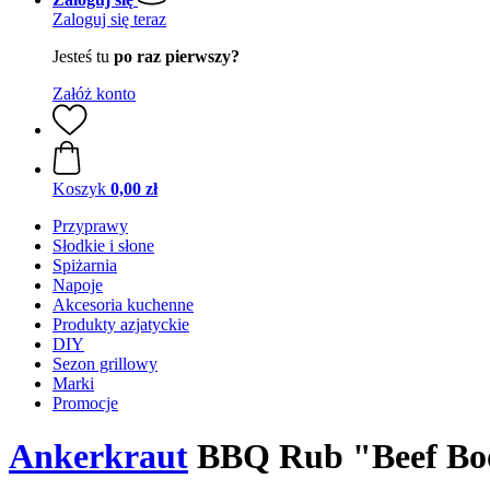
Zaloguj się teraz
Jesteś tu
po raz pierwszy?
Załóż konto
Koszyk
0,00 zł
Przyprawy
Słodkie i słone
Spiżarnia
Napoje
Akcesoria kuchenne
Produkty azjatyckie
DIY
Sezon grillowy
Marki
Promocje
Ankerkraut
BBQ Rub "Beef Boos