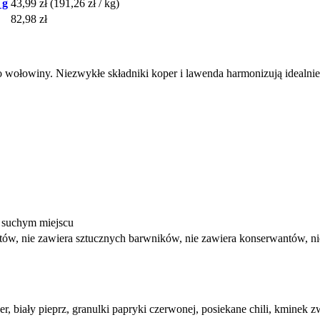
 g
43,99 zł
(191,26 zł / kg)
82,98 zł
 wołowiny. Niezwykłe składniki koper i lawenda harmonizują idealnie 
 suchym miejscu
atów, nie zawiera sztucznych barwników, nie zawiera konserwantów, 
er, biały pieprz, granulki papryki czerwonej, posiekane chili, kminek 