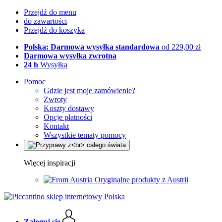
Przejdź do menu
do zawartości
Przejdź do koszyka
Polska: Darmowa wysyłka standardowa
od 229,00 zł
Darmowa wysyłka zwrotna
24 h
Wysyłka
Pomoc
Gdzie jest moje zamówienie?
Zwroty
Koszty dostawy
Opcje płatności
Kontakt
Wszystkie tematy pomocy
Więcej inspiracji
Oryginalne produkty z Austrii
Zaloguj się